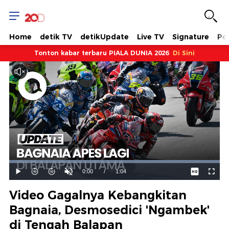
Home
detik TV
detikUpdate
Live TV
Signature
Pol
Tonton kabar terbaru PIALA DUNIA 2026
Di Sini
Dimuat
:
100.00%
Waktu
0:00
/
Durasi
1:04
Mainkan
Suara
Layar
Hidup
Saat
Video Gagalnya Kebangkitan
ini
Bagnaia, Desmosedici 'Ngambek'
di Tengah Balapan