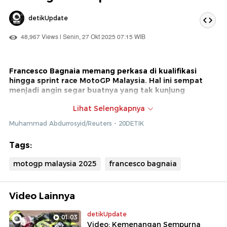
detikUpdate
48,967 Views | Senin, 27 Okt 2025 07:15 WIB
Francesco Bagnaia memang perkasa di kualifikasi
hingga sprint race MotoGP Malaysia. Hal ini sempat
menjadi angin segar buatnya yang tak kunjung
menemukan setelan Desmosedici GP25 yang cocok.
Lihat Selengkapnya
Nasib sial ternyata kembali menghampiri Bagnaia. Saat
Muhammad Abdurrosyid/Reuters - 20DETIK
balapan utama MotoGP Malaysia 2025 menyisakan tiga
lap, Desmosedici GP25 yang ditungganginya mengalami
Tags:
masalah di bagian ban belakang. Satu lap kemudian
Pecco masuk ke garasi dan tidak melanjutkan balapan.
motogp malaysia 2025
francesco bagnaia
Video Lainnya
detikUpdate
01:03
Video: Kemenangan Sempurna