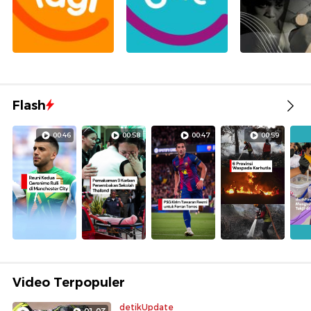
Flash
00:46
00:58
00:47
00:59
Video Terpopuler
detikUpdate