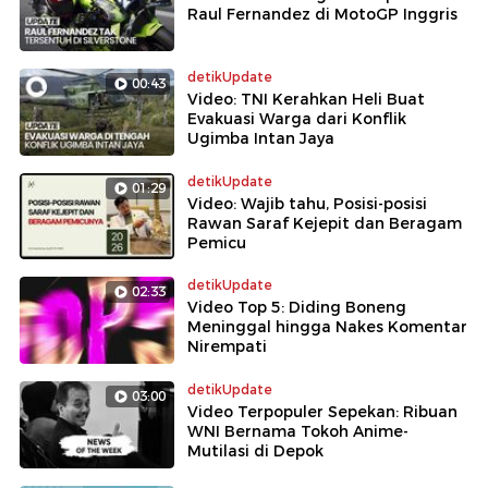
Raul Fernandez di MotoGP Inggris
detikUpdate
00:43
Video: TNI Kerahkan Heli Buat
Evakuasi Warga dari Konflik
Ugimba Intan Jaya
detikUpdate
01:29
Video: Wajib tahu, Posisi-posisi
Rawan Saraf Kejepit dan Beragam
Pemicu
detikUpdate
02:33
Video Top 5: Diding Boneng
Meninggal hingga Nakes Komentar
Nirempati
detikUpdate
03:00
Video Terpopuler Sepekan: Ribuan
WNI Bernama Tokoh Anime-
Mutilasi di Depok