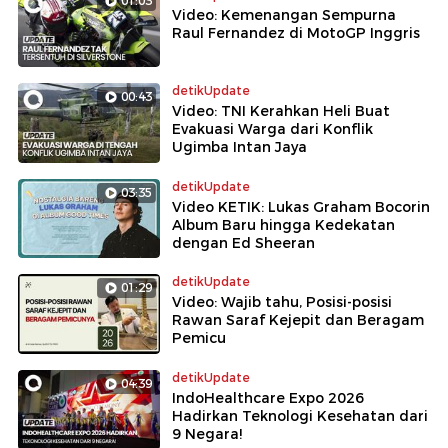
01:03
Video: Kemenangan Sempurna
Raul Fernandez di MotoGP Inggris
detikUpdate
00:43
Video: TNI Kerahkan Heli Buat
Evakuasi Warga dari Konflik
Ugimba Intan Jaya
detikUpdate
03:35
Video KETIK: Lukas Graham Bocorin
Album Baru hingga Kedekatan
dengan Ed Sheeran
detikUpdate
01:29
Video: Wajib tahu, Posisi-posisi
Rawan Saraf Kejepit dan Beragam
Pemicu
detikUpdate
04:39
IndoHealthcare Expo 2026
Hadirkan Teknologi Kesehatan dari
9 Negara!