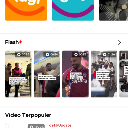
Flash
00:29
00:54
00:59
01:24
Video Terpopuler
detikUpdate
03:24