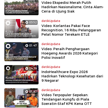
Video Ekspedisi Merah Putih
Hadirkan Nasionalisme, Cinta Alam-
Ceria di Ujung Siak
detikUpdate
03:52
Video: Korlantas Pakai Face
Recognition, 16 Ribu Pelanggaran
Pelat Nomor Terekam ETLE
detikUpdate
01:47
Video: Peraih Penghargaan
Hoegeng Awards 2026 Kategori
Polisi Inovatif
detikUpdate
04:39
IndoHealthcare Expo 2026
Hadirkan Teknologi Kesehatan dari
9 Negara!
detikUpdate
01:47
Video Terpopuler Sepekan:
Tendangan Kungfu di Piala
Soeratin-Staf KPK Kena OTT