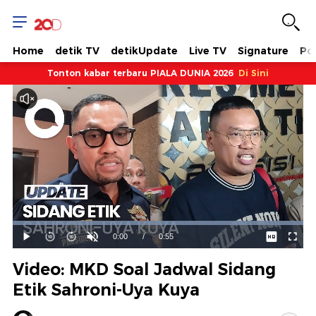
Home
detik TV
detikUpdate
Live TV
Signature
Pol
Tonton kabar terbaru PIALA DUNIA 2026
Di Sini
Dimuat
:
100.00%
Waktu
0:00
/
Durasi
0:55
Mainkan
Suara
Layar
Hidup
Saat
Video: MKD Soal Jadwal Sidang
ini
Etik Sahroni-Uya Kuya