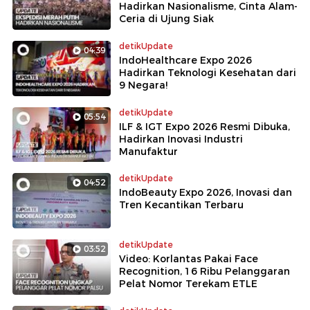
Hadirkan Nasionalisme, Cinta Alam-
Ceria di Ujung Siak
detikUpdate
04:39
IndoHealthcare Expo 2026
Hadirkan Teknologi Kesehatan dari
9 Negara!
detikUpdate
05:54
ILF & IGT Expo 2026 Resmi Dibuka,
Hadirkan Inovasi Industri
Manufaktur
detikUpdate
04:52
IndoBeauty Expo 2026, Inovasi dan
Tren Kecantikan Terbaru
detikUpdate
03:52
Video: Korlantas Pakai Face
Recognition, 16 Ribu Pelanggaran
Pelat Nomor Terekam ETLE