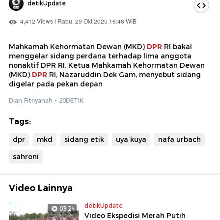
detikUpdate
4,412 Views | Rabu, 29 Okt 2025 16:46 WIB
Mahkamah Kehormatan Dewan (MKD)
DPR
RI bakal
menggelar sidang perdana terhadap lima anggota
nonaktif DPR RI. Ketua Mahkamah Kehormatan Dewan
(MKD)
DPR
RI, Nazaruddin Dek Gam, menyebut sidang
digelar pada pekan depan
Dian Fitriyanah - 20DETIK
Tags:
dpr
mkd
sidang etik
uya kuya
nafa urbach
sahroni
Video Lainnya
detikUpdate
03:24
Video Ekspedisi Merah Putih