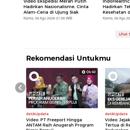
Video Ekspedisi Merah Putih
IndoHealthc
Hadirkan Nasionalisme, Cinta
Hadirkan Te
Alam-Ceria di Ujung Siak
Kesehatan d
Kamis, 06 Agu 2026 21:06 WIB
Kamis, 06 Agu 2
Lihat
Rekomendasi Untukmu
04:40
Prev
detikUpdate
detikUpdate
Video: PT Freeport Hingga
Video: Jejak
ANTAM Raih Anugerah Program
Tertua di 