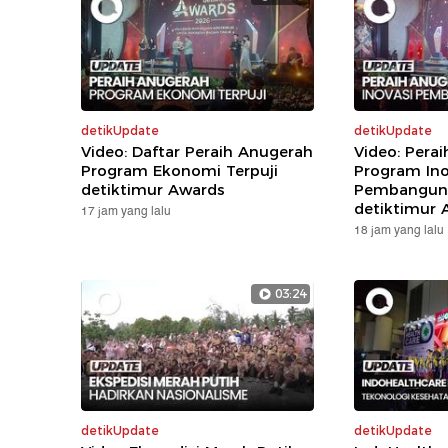
detikUpdate
detikUpdate
Video: Daftar Peraih Anugerah
Video: Pera
Program Ekonomi Terpuji
Program Ino
detiktimur Awards
Pembanguna
detiktimur 
17 jam yang lalu
18 jam yang lalu
03:24
detikUpdate
detikUpdate