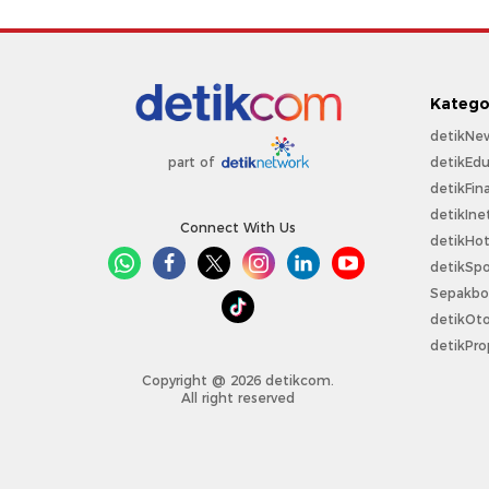
Katego
detikNe
detikEdu
part of
detikFin
detikIne
Connect With Us
detikHo
detikSpo
Sepakbo
detikOt
detikPro
Copyright @ 2026 detikcom.
All right reserved