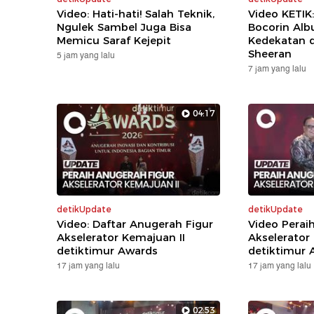
Video: Hati-hati! Salah Teknik,
Video KETIK
Ngulek Sambel Juga Bisa
Bocorin Alb
Memicu Saraf Kejepit
Kedekatan 
Sheeran
5 jam yang lalu
7 jam yang lalu
04:17
detikUpdate
detikUpdate
Video: Daftar Anugerah Figur
Video Perai
Akselerator Kemajuan II
Akselerator
detiktimur Awards
detiktimur 
17 jam yang lalu
17 jam yang lalu
02:53