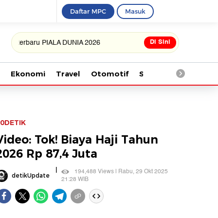
Daftar MPC
Masuk
Di Sini
baru PIALA DUNIA 2026
Ekonomi
Travel
Otomotif
Saintek
Kesehata
0DETIK
Video: Tok! Biaya Haji Tahun
2026 Rp 87,4 Juta
|
194,488 Views | Rabu, 29 Okt 2025
detikUpdate
21:28 WIB