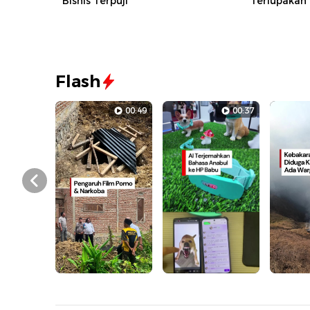
Bisnis Terpuji
Terlupakan
Flash
00:49
00:37
Prev