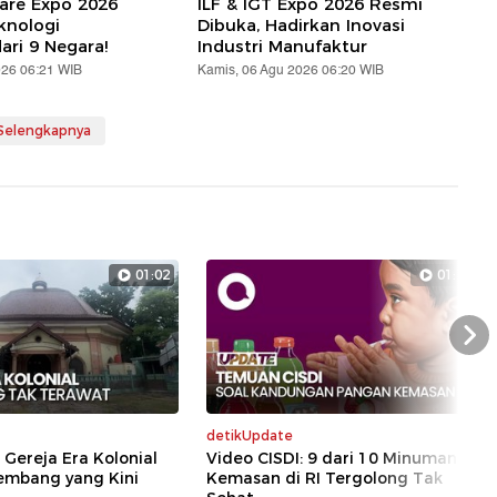
are Expo 2026
ILF & IGT Expo 2026 Resmi
knologi
Dibuka, Hadirkan Inovasi
ari 9 Negara!
Industri Manufaktur
026 06:21 WIB
Kamis, 06 Agu 2026 06:20 WIB
 Selengkapnya
01:02
01:19
Nex
detikUpdate
 Gereja Era Kolonial
Video CISDI: 9 dari 10 Minuman
Rembang yang Kini
Kemasan di RI Tergolong Tak