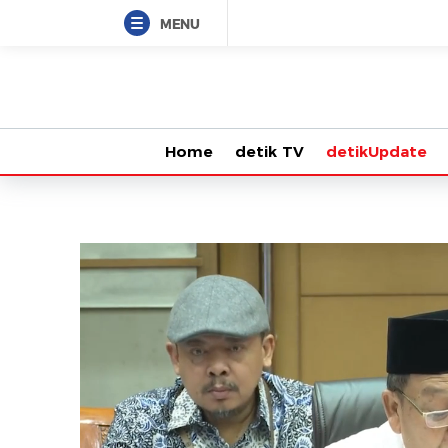
MENU
Home
detik TV
detikUpdate