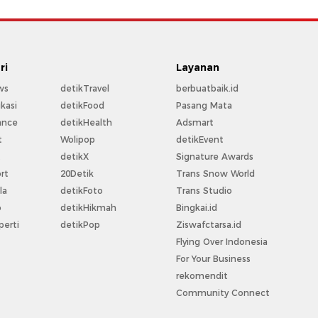
ri
Layanan
ws
detikTravel
berbuatbaik.id
kasi
detikFood
Pasang Mata
ance
detikHealth
Adsmart
t
Wolipop
detikEvent
t
detikX
Signature Awards
rt
20Detik
Trans Snow World
la
detikFoto
Trans Studio
o
detikHikmah
Bingkai.id
perti
detikPop
Ziswafctarsa.id
Flying Over Indonesia
For Your Business
rekomendit
Community Connect