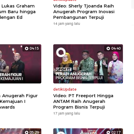
: Lukas Graham
Video: Sherly Tjoanda Raih
um Baru hingga
Anugerah Program Inovasi
dengan Ed
Pembangunan Terpuji
14 jam yang lalu
04:15
04:40
detikUpdate
h Anugerah Figur
Video: PT Freeport Hingga
 Kemajuan I
ANTAM Raih Anugerah
Awards
Program Bisnis Terpuji
17 jam yang lalu
05:29
02:17