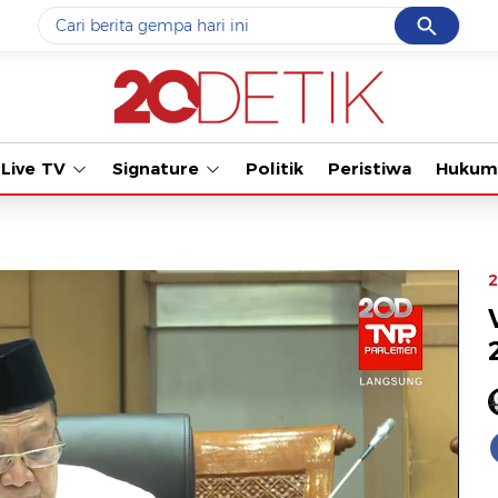
Cancel
Yang sedang ramai dicari
Tonton kabar ter
#1
data live draw sgp
#2
k-talk
Live TV
Signature
Politik
Peristiwa
Hukum
#3
kebakaran
#4
prabowo
#5
gempa hari ini
2
Promoted
Terakhir yang dicari
Loading...