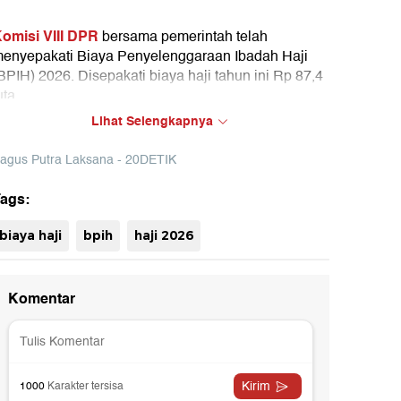
omisi VIII DPR
bersama pemerintah telah
enyepakati Biaya Penyelenggaraan Ibadah Haji
BPIH) 2026. Disepakati biaya haji tahun ini Rp 87,4
uta.
Lihat Selengkapnya
Haji
ementara Biaya Perjalanan Ibadah
(Bipih) atau
iaya yang mesti dibayar jemaah sebesar Rp 54,1
agus Putra Laksana - 20DETIK
uta.
ags:
uh
biaya haji
bpih
haji 2026