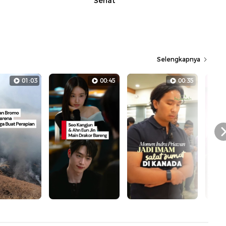
Sehat
Selengkapnya
01:03
00:45
00:35