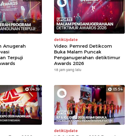
detikUpdate
ih Anugerah
Video: Pemred Detikcom
vasi
Buka Malam Puncak
n Terpuji
Penganugerahan detiktimur
Awards
Awards 2026
18 jam yang lalu
04:39
05:54
detikUpdate