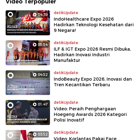
Video Terpopuler
detikUpdate
04:39
IndoHealthcare Expo 2026
Hadirkan Teknologi Kesehatan dari
9 Negara!
detikUpdate
05:54
ILF & IGT Expo 2026 Resmi Dibuka,
Hadirkan Inovasi Industri
Manufaktur
detikUpdate
04:52
IndoBeauty Expo 2026, Inovasi dan
Tren Kecantikan Terbaru
detikUpdate
01:47
Video: Peraih Penghargaan
Hoegeng Awards 2026 Kategori
Polisi Inovatif
detikUpdate
03:52
Video: Korlantas Pakai Face