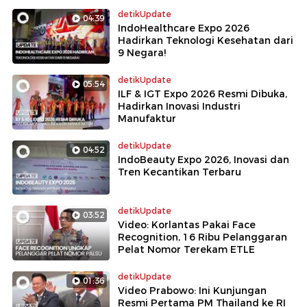
detikUpdate
04:39
IndoHealthcare Expo 2026
Hadirkan Teknologi Kesehatan dari
9 Negara!
detikUpdate
05:54
ILF & IGT Expo 2026 Resmi Dibuka,
Hadirkan Inovasi Industri
Manufaktur
detikUpdate
04:52
IndoBeauty Expo 2026, Inovasi dan
Tren Kecantikan Terbaru
detikUpdate
03:52
Video: Korlantas Pakai Face
Recognition, 16 Ribu Pelanggaran
Pelat Nomor Terekam ETLE
detikUpdate
01:36
Video Prabowo: Ini Kunjungan
Resmi Pertama PM Thailand ke RI