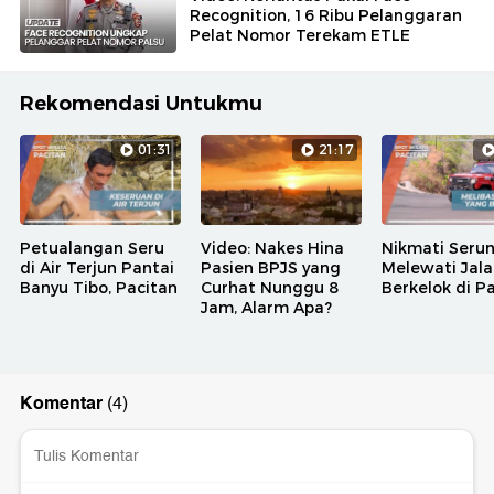
Recognition, 16 Ribu Pelanggaran
Pelat Nomor Terekam ETLE
Rekomendasi Untukmu
01:31
21:17
Petualangan Seru
Video: Nakes Hina
Nikmati Seru
di Air Terjun Pantai
Pasien BPJS yang
Melewati Jal
Banyu Tibo, Pacitan
Curhat Nunggu 8
Berkelok di P
Jam, Alarm Apa?