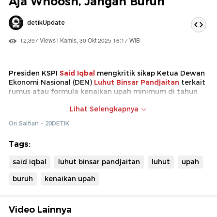
Aja Whoosh, Jangan Buruh
detikUpdate
12,397 Views | Kamis, 30 Okt 2025 16:17 WIB
Presiden KSPI
Said Iqbal
mengkritik sikap Ketua Dewan
Ekonomi Nasional (DEN)
Luhut Binsar Pandjaitan
terkait
rumus atau formula kenaikan upah minimum di tahun
2026. Said meminta Luhut untuk fokus mengurus kereta
Lihat Selengkapnya
cepat Whoosh saja.
Ori Salfian - 20DETIK
Tags:
said iqbal
luhut binsar pandjaitan
luhut
upah
buruh
kenaikan upah
Video Lainnya