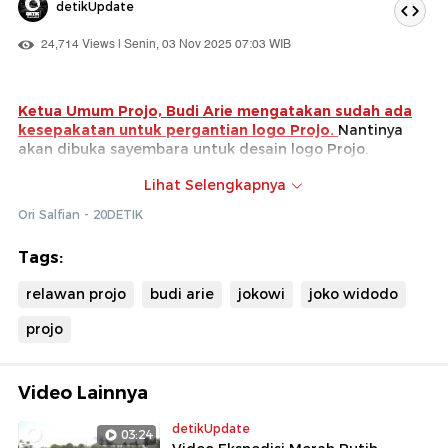
detikUpdate
24,714 Views | Senin, 03 Nov 2025 07:03 WIB
Ketua Umum Projo, Budi Arie mengatakan sudah ada
kesepakatan untuk pergantian logo Projo.
Nantinya
akan dibuka sayembara untuk desain logo Projo.
Budi Arie meminta pergantian logo Projo jangan
Lihat Selengkapnya
dikaitkan dengan meninggalkan Joko Widodo (Jokowi).
Ori Salfian - 20DETIK
Menurutnya Jokowi merupakan bagian dari sejarah
Projo.
Tags:
relawan projo
budi arie
jokowi
joko widodo
projo
Video Lainnya
detikUpdate
03:24