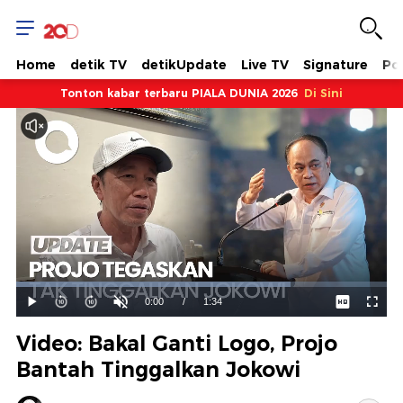
Home
detik TV
detikUpdate
Live TV
Signature
Pol
Tonton kabar terbaru PIALA DUNIA 2026
Di Sini
Dimuat
:
73.98%
Waktu
0:00
/
Durasi
1:34
Mainkan
Suara
Layar
Hidup
Saat
Video: Bakal Ganti Logo, Projo
ini
Bantah Tinggalkan Jokowi