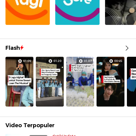
Flash
01:09
01:20
01:07
00:45
Video Terpopuler