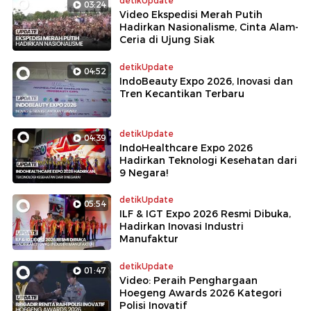
detikUpdate
03:24
Video Ekspedisi Merah Putih
Hadirkan Nasionalisme, Cinta Alam-
Ceria di Ujung Siak
detikUpdate
04:52
IndoBeauty Expo 2026, Inovasi dan
Tren Kecantikan Terbaru
detikUpdate
04:39
IndoHealthcare Expo 2026
Hadirkan Teknologi Kesehatan dari
9 Negara!
detikUpdate
05:54
ILF & IGT Expo 2026 Resmi Dibuka,
Hadirkan Inovasi Industri
Manufaktur
detikUpdate
01:47
Video: Peraih Penghargaan
Hoegeng Awards 2026 Kategori
Polisi Inovatif