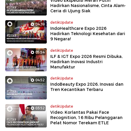
Video Ekspedisi Merah Putih
Hadirkan Nasionalisme, Cinta Alam-
Ceria di Ujung Siak
detikUpdate
04:39
IndoHealthcare Expo 2026
Hadirkan Teknologi Kesehatan dari
9 Negara!
detikUpdate
05:54
ILF & IGT Expo 2026 Resmi Dibuka,
Hadirkan Inovasi Industri
Manufaktur
detikUpdate
04:52
IndoBeauty Expo 2026, Inovasi dan
Tren Kecantikan Terbaru
detikUpdate
03:52
Video: Korlantas Pakai Face
Recognition, 16 Ribu Pelanggaran
Pelat Nomor Terekam ETLE