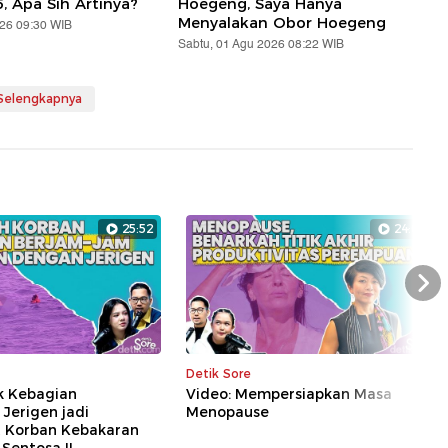
5, Apa Sih Artinya?
Hoegeng, Saya Hanya
Menyalakan Obor Hoegeng
026 09:30 WIB
Sabtu, 01 Agu 2026 08:22 WIB
 Selengkapnya
25:52
24:01
Nex
Detik Sore
k Kebagian
Video: Mempersiapkan Masa
Jerigen jadi
Menopause
 Korban Kebakaran