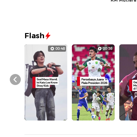
KM Mutiara 
Flash
00:48
00:36
Prev