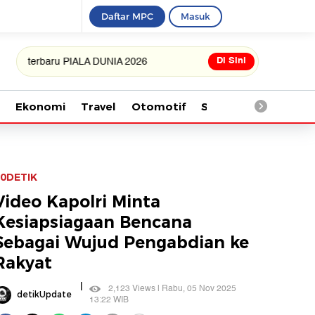
Daftar MPC
Masuk
Di Sini
baru PIALA DUNIA 2026
Ekonomi
Travel
Otomotif
Saintek
Kesehata
0DETIK
Video Kapolri Minta
Kesiapsiagaan Bencana
Sebagai Wujud Pengabdian ke
Rakyat
|
2,123 Views | Rabu, 05 Nov 2025
detikUpdate
13:22 WIB