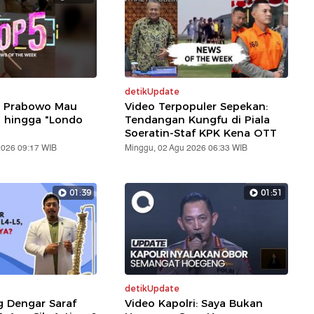
detikUpdate
: Prabowo Mau
Video Terpopuler Sepekan:
i hingga "Londo
Tendangan Kungfu di Piala
Soeratin-Staf KPK Kena OTT
2026 09:17 WIB
Minggu, 02 Agu 2026 06:33 WIB
01:39
01:51
detikUpdate
g Dengar Saraf
Video Kapolri: Saya Bukan