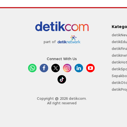
Katego
detikNe
detikEdu
part of
detikFin
detikIne
Connect With Us
detikHo
detikSpo
Sepakbo
detikOt
detikPro
Copyright @ 2026 detikcom.
All right reserved