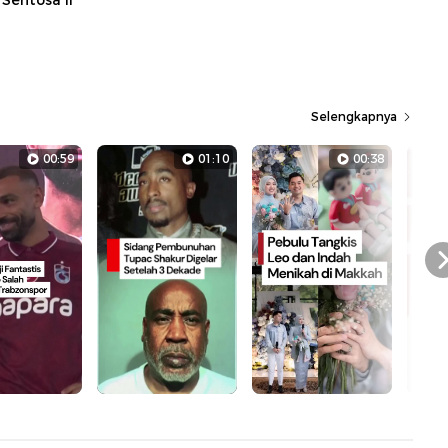
Sentosa II
Selengkapnya
00:59
01:10
00:38