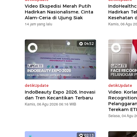
Video Ekspedisi Merah Putih
IndoHealthc
Hadirkan Nasionalisme, Cinta
Hadirkan Te
Alam-Ceria di Ujung Siak
Kesehatan d
14 jam yang lalu
Kamis, 06 Agu 2
04:52
detikUpdate
detikUpdate
IndoBeauty Expo 2026, Inovasi
Video: Korla
dan Tren Kecantikan Terbaru
Recognition
Pelanggara
Kamis, 06 Agu 2026 06:16 WIB
Terekam ET
Selasa, 04 Agu 
02:13