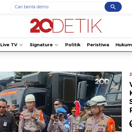
Cancel
Yang sedang ramai dicari
Tonton kabar ter
#1
data live draw sgp
#2
gempa hari ini
Live TV
Signature
Politik
Peristiwa
Hukum
#3
prabowo
#4
iran
#5
demo
2
Promoted
Terakhir yang dicari
Loading...