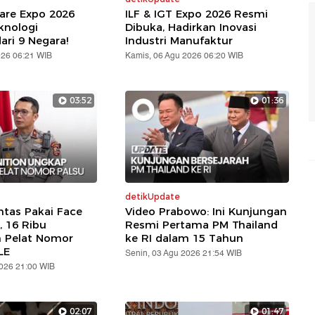
are Expo 2026
ILF & IGT Expo 2026 Resmi
knologi
Dibuka, Hadirkan Inovasi
ari 9 Negara!
Industri Manufaktur
026 06:21 WIB
Kamis, 06 Agu 2026 06:20 WIB
03:52
01:36
detikUpdate
ntas Pakai Face
Video Prabowo: Ini Kunjungan
, 16 Ribu
Resmi Pertama PM Thailand
n Pelat Nomor
ke RI dalam 15 Tahun
LE
Senin, 03 Agu 2026 21:54 WIB
2026 21:00 WIB
02:07
01:47