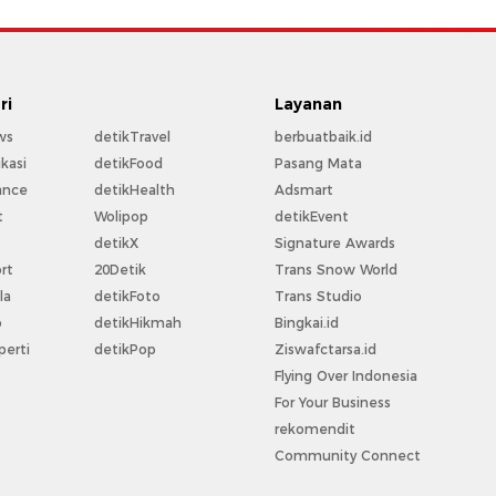
ri
Layanan
ws
detikTravel
berbuatbaik.id
kasi
detikFood
Pasang Mata
ance
detikHealth
Adsmart
t
Wolipop
detikEvent
t
detikX
Signature Awards
rt
20Detik
Trans Snow World
la
detikFoto
Trans Studio
o
detikHikmah
Bingkai.id
perti
detikPop
Ziswafctarsa.id
Flying Over Indonesia
For Your Business
rekomendit
Community Connect