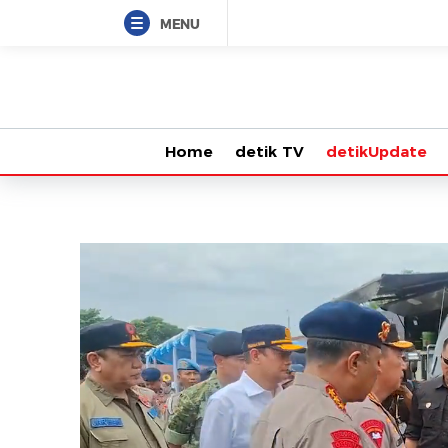
MENU
Home
detik TV
detikUpdate