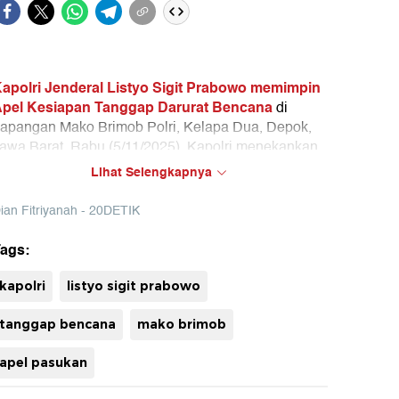
apolri Jenderal Listyo Sigit Prabowo memimpin
pel Kesiapan Tanggap Darurat Bencana
di
apangan Mako Brimob Polri, Kelapa Dua, Depok,
awa Barat, Rabu (5/11/2025). Kapolri menekankan
entingnya menunjukkan bahwa negara selalu hadir
Lihat Selengkapnya
elindungi rakyat dalam setiap situasi, terutama di
asa-masa sulit. Hal ini merupakan wujud komitmen
ian Fitriyanah - 20DETIK
olri dalam rangka memastikan keamanan
uh
asyarakat.
ags:
kapolri
listyo sigit prabowo
tanggap bencana
mako brimob
apel pasukan