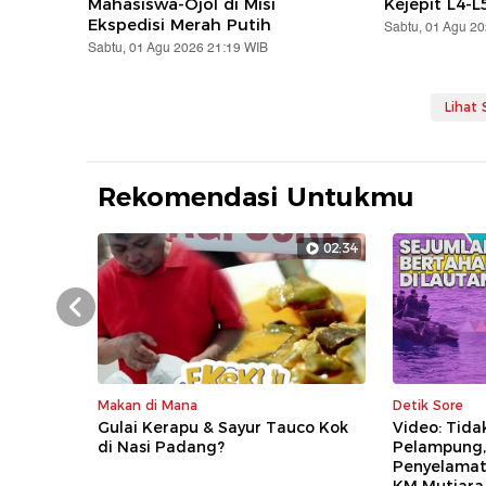
Mahasiswa-Ojol di Misi
Kejepit L4-L
Ekspedisi Merah Putih
Sabtu, 01 Agu 2
Sabtu, 01 Agu 2026 21:19 WIB
Lihat
Rekomendasi Untukmu
02:34
Prev
Makan di Mana
Detik Sore
Gulai Kerapu & Sayur Tauco Kok
Video: Tida
di Nasi Padang?
Pelampung, 
Penyelamat