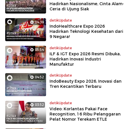
Hadirkan Nasionalisme, Cinta Alam-
Ceria di Ujung Siak
detikUpdate
04:39
IndoHealthcare Expo 2026
Hadirkan Teknologi Kesehatan dari
9 Negara!
detikUpdate
05:54
ILF & IGT Expo 2026 Resmi Dibuka,
Hadirkan Inovasi Industri
Manufaktur
detikUpdate
04:52
IndoBeauty Expo 2026, Inovasi dan
Tren Kecantikan Terbaru
detikUpdate
03:52
Video: Korlantas Pakai Face
Recognition, 16 Ribu Pelanggaran
Pelat Nomor Terekam ETLE