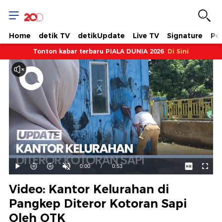
Home
detik TV
detikUpdate
Live TV
Signature
Pol
Tonton kabar terbaru PIALA DUNIA 2026
Di Sini
Dimuat
:
100.00%
Waktu
0:00
/
Durasi
0:53
Mainkan
Suara
Layar
Hidup
Saat
Video: Kantor Kelurahan di
ini
Pangkep Diteror Kotoran Sapi
Oleh OTK