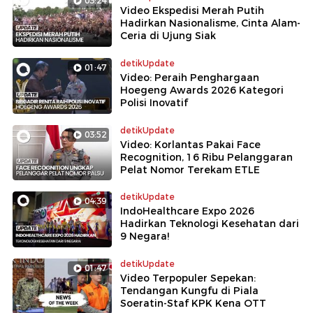
03:24
Video Ekspedisi Merah Putih
Hadirkan Nasionalisme, Cinta Alam-
Ceria di Ujung Siak
detikUpdate
01:47
Video: Peraih Penghargaan
Hoegeng Awards 2026 Kategori
Polisi Inovatif
detikUpdate
03:52
Video: Korlantas Pakai Face
Recognition, 16 Ribu Pelanggaran
Pelat Nomor Terekam ETLE
detikUpdate
04:39
IndoHealthcare Expo 2026
Hadirkan Teknologi Kesehatan dari
9 Negara!
detikUpdate
01:47
Video Terpopuler Sepekan:
Tendangan Kungfu di Piala
Soeratin-Staf KPK Kena OTT