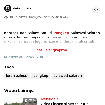
detikUpdate
13,975 Views | Rabu, 05 Nov 2025 20:58 WIB
Kantor Lurah Balocci Baru di
Pangkep
, Sulawesi Selatan,
diteror kotoran sapi dan oli bekas oleh orang tak
dikenal. Terdapat juga tulisan mendesak lurah untuk
mundur.
Lihat Selengkapnya
Belum diketahui motif dari peristiwa ini sebab pihak
Muhammad Subhan - 20DETIK
kelurahan juga belum melaporkan resmi ke
polisi
.
Tags:
lurah balocci
pangkep
sulawesi selatan
Video Lainnya
detikUpdate
03:24
Video Ekspedisi Merah Putih