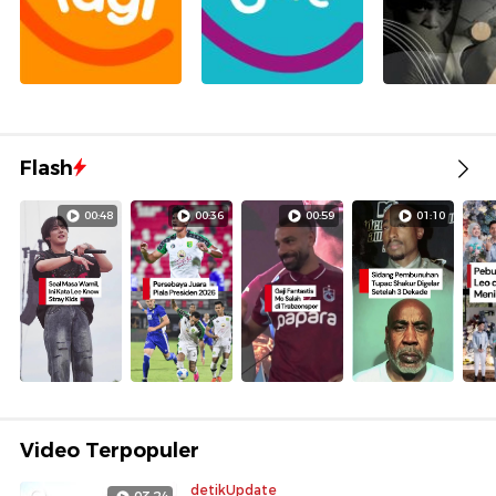
Flash
00:48
00:36
00:59
01:10
Video Terpopuler
detikUpdate