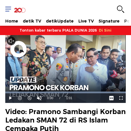
Home
detik TV
detikUpdate
Live TV
Signature
Pol
Tonton kabar terbaru PIALA DUNIA 2026
Di Sini
Dimuat
:
100.00%
Waktu
0:00
/
Durasi
1:01
Mainkan
Suara
Layar
Hidup
Saat
Video: Pramono Sambangi Korban
ini
Ledakan SMAN 72 di RS Islam
Cempaka Putih