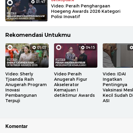
01:47
Video: Peraih Penghargaan
Hoegeng Awards 2026 Kategori
Polisi Inovatif
Rekomendasi Untukmu
01:07
04:15
Video: Sherly
Video Peraih
Video: IDAI
Tjoanda Raih
Anugerah Figur
Ingatkan
Anugerah Program
Akselerator
Pentingnya
Inovasi
Kemajuan I
Vaksinasi Mesk
Pembangunan
detiktimur Awards
Kecil Sudah D
Terpuji
ASI