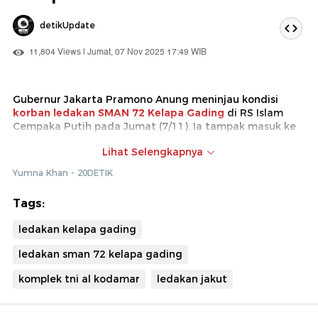
detikUpdate
11,804 Views | Jumat, 07 Nov 2025 17:49 WIB
Gubernur Jakarta Pramono Anung meninjau kondisi
korban ledakan SMAN 72 Kelapa Gading
di RS Islam
Cempaka Putih pada Jumat (7/11). Ia tampak masuk ke
dalam RS dan sempat berbincang dengan korban.
Lihat Selengkapnya
Diketahui, ledakan terjadi pukul 12.30 WIB hari ini.
Yumna Khan - 20DETIK
Setidaknya 54 orang terluka akibat ledakan tersebut
dan langsung dilarikan ke rumah sakit.
Tags:
ledakan kelapa gading
ledakan sman 72 kelapa gading
komplek tni al kodamar
ledakan jakut