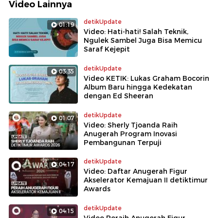
Video Lainnya
detikUpdate
01:19
Video: Hati-hati! Salah Teknik,
Ngulek Sambel Juga Bisa Memicu
Saraf Kejepit
detikUpdate
03:35
Video KETIK: Lukas Graham Bocorin
Album Baru hingga Kedekatan
dengan Ed Sheeran
detikUpdate
01:07
Video: Sherly Tjoanda Raih
Anugerah Program Inovasi
Pembangunan Terpuji
detikUpdate
04:17
Video: Daftar Anugerah Figur
Akselerator Kemajuan II detiktimur
Awards
detikUpdate
04:15