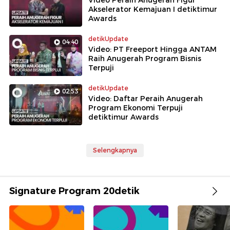
Video Peraih Anugerah Figur
Akselerator Kemajuan I detiktimur
Awards
detikUpdate
04:40
Video: PT Freeport Hingga ANTAM
Raih Anugerah Program Bisnis
Terpuji
detikUpdate
02:53
Video: Daftar Peraih Anugerah
Program Ekonomi Terpuji
detiktimur Awards
Selengkapnya
Signature Program 20detik