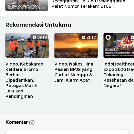
Recognition, 16 Ribu Pelanggaran
Pelat Nomor Terekam ETLE
Rekomendasi Untukmu
09:18
21:17
Video: Kebakaran
Video: Nakes Hina
IndoHealthca
Kaldera Bromo
Pasien BPJS yang
Expo 2026 Ha
Berhasil
Curhat Nunggu 8
Teknologi
Dipadamkan,
Jam, Alarm Apa?
Kesehatan dar
Petugas Masih
Negara!
Lakukan
Pendinginan