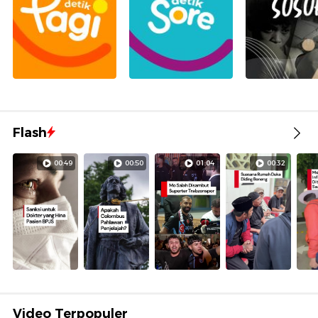
Flash
00:49
00:50
01:04
00:32
Video Terpopuler