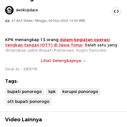
detikUpdate
47,823 Views | Minggu, 09 Nov 2025 14:55 WIB
KPK menangkap 13 orang
dalam kegiatan operasi
tangkap tangan (OTT) di Jawa Timur
. Salah satu yang
ditangkap yakni Bupati Ponorogo, Sugiri Sancoko.
Bupati Ponorogo Sugiri Sancoko terjaring bersama
Lihat Selengkapnya
sejumlah pejabat lain terkait dugaan kasus jual beli
Fandi As - 20DETIK
jabatan di lingkungan Pemerintah Kabupaten (Pemkab)
Ponorogo.
Tags:
bupati ponorogo
kpk
korupsi ponorogo
ott bupati ponorogo
Video Lainnya