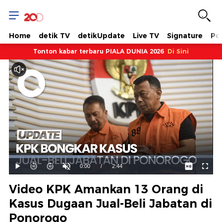
Home
detik TV
detikUpdate
Live TV
Signature
Pol
Tonton kabar terbaru PIALA DUNIA 2026
Di Sini
Dimuat
:
42.48%
Waktu
0:00
/
Durasi
2:44
Mainkan
Suara
Layar
Hidup
Saat
Video KPK Amankan 13 Orang di
ini
Kasus Dugaan Jual-Beli Jabatan di
Ponorogo