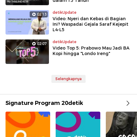
dalam 15 Tahun
detikUpdate
02:13
Video: Nyeri dan Kebas di Bagian
Ini? Waspadai Gejala Saraf Kejepit
L4-L5
detikUpdate
02:07
Video Top 5: Prabowo Mau Jadi BA
Kopi hingga "Londo Ireng"
Selengkapnya
Signature Program 20detik