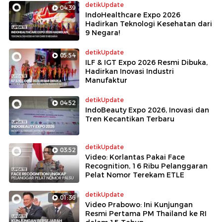
detikUpdate
04:39
IndoHealthcare Expo 2026
Hadirkan Teknologi Kesehatan dari
9 Negara!
detikUpdate
05:54
ILF & IGT Expo 2026 Resmi Dibuka,
Hadirkan Inovasi Industri
Manufaktur
detikUpdate
04:52
IndoBeauty Expo 2026, Inovasi dan
Tren Kecantikan Terbaru
detikUpdate
03:52
Video: Korlantas Pakai Face
Recognition, 16 Ribu Pelanggaran
Pelat Nomor Terekam ETLE
detikUpdate
01:36
Video Prabowo: Ini Kunjungan
Resmi Pertama PM Thailand ke RI