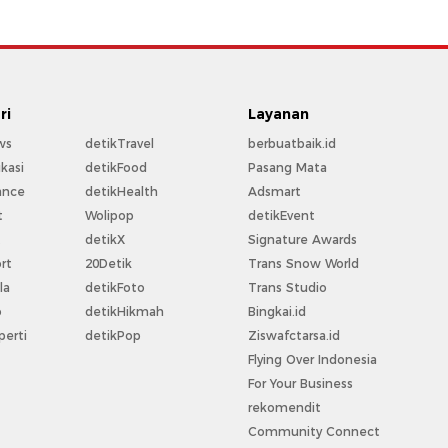
ri
Layanan
ws
detikTravel
berbuatbaik.id
kasi
detikFood
Pasang Mata
ance
detikHealth
Adsmart
t
Wolipop
detikEvent
t
detikX
Signature Awards
rt
20Detik
Trans Snow World
la
detikFoto
Trans Studio
o
detikHikmah
Bingkai.id
perti
detikPop
Ziswafctarsa.id
Flying Over Indonesia
For Your Business
rekomendit
Community Connect