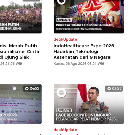
detikUpdate
disi Merah Putih
IndoHealthcare Expo 2026
sionalisme, Cinta
Hadirkan Teknologi
di Ujung Siak
Kesehatan dari 9 Negara!
026 21:06 WIB
Kamis, 06 Agu 2026 06:21 WIB
04:52
03:52
detikUpdate