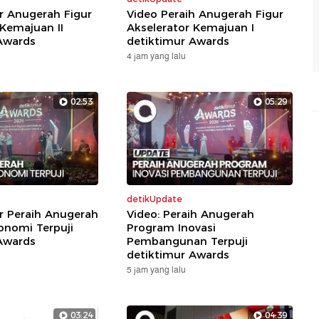
ar Anugerah Figur
Video Peraih Anugerah Figur
 Kemajuan II
Akselerator Kemajuan I
Awards
detiktimur Awards
4 jam yang lalu
02:53
05:29
detikUpdate
ar Peraih Anugerah
Video: Peraih Anugerah
nomi Terpuji
Program Inovasi
Awards
Pembangunan Terpuji
detiktimur Awards
5 jam yang lalu
03:24
04:39