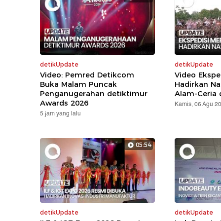
detikUpdate
detikUpdate
Video: Pemred Detikcom
Video Ekspe
Buka Malam Puncak
Hadirkan Na
Penganugerahan detiktimur
Alam-Ceria 
Awards 2026
Kamis, 06 Agu 2
5 jam yang lalu
05:54
detikUpdate
detikUpdate