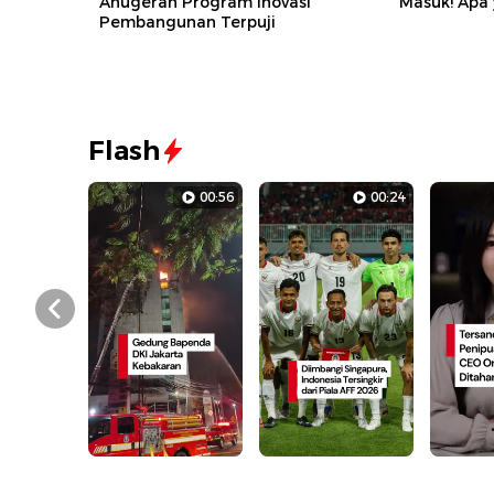
Anugerah Program Inovasi
Masuk! Apa
Pembangunan Terpuji
Flash
00:56
00:24
Prev