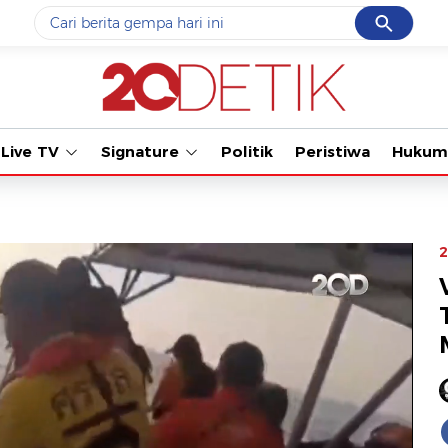
Cancel
Yang sedang ramai dicari
Tonton kab
#1
data live draw sgp
#2
piala presiden 2026
Live TV
Signature
Politik
Peristiwa
Hukum
#3
prabowo
#4
iran
#5
gempa hari ini
2
Promoted
Terakhir yang dicari
Loading...