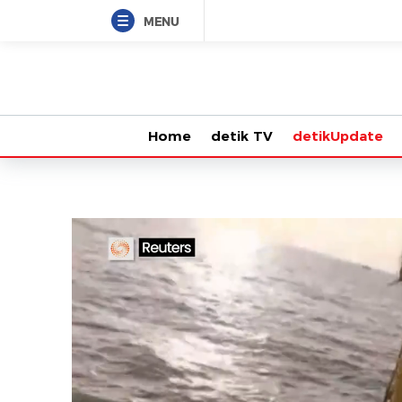
MENU
Home
detik TV
detikUpdate