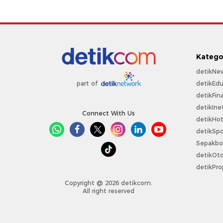
Katego
detikNe
detikEdu
part of
detikFin
detikIne
Connect With Us
detikHo
detikSpo
Sepakbo
detikOt
detikPro
Copyright @ 2026 detikcom.
All right reserved