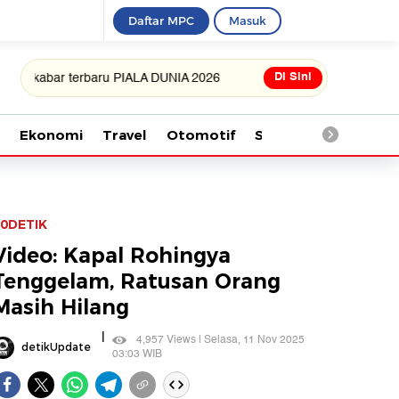
Daftar MPC
Masuk
Di Sini
ar terbaru PIALA DUNIA 2026
Ekonomi
Travel
Otomotif
Saintek
Kesehata
0DETIK
Video: Kapal Rohingya
Tenggelam, Ratusan Orang
Masih Hilang
|
4,957 Views | Selasa, 11 Nov 2025
detikUpdate
03:03 WIB