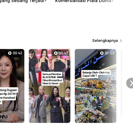
 yang Sedang Terjadi?
Komersialisasi Piala Dunia?
Selengkapnya
00:42
00:47
01:23