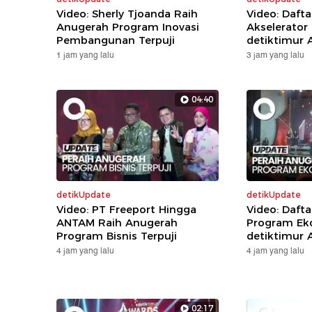
Video: Sherly Tjoanda Raih
Video: Daft
Anugerah Program Inovasi
Akselerator
Pembangunan Terpuji
detiktimur 
1 jam yang lalu
3 jam yang lalu
04:40
detikUpdate
detikUpdate
Video: PT Freeport Hingga
Video: Daft
ANTAM Raih Anugerah
Program Eko
Program Bisnis Terpuji
detiktimur 
4 jam yang lalu
4 jam yang lalu
02:17