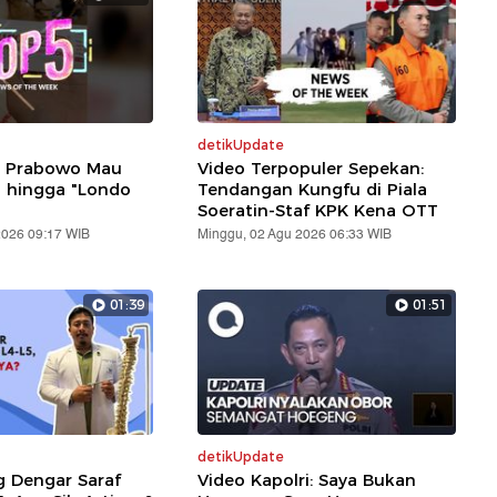
detikUpdate
: Prabowo Mau
Video Terpopuler Sepekan:
i hingga "Londo
Tendangan Kungfu di Piala
Soeratin-Staf KPK Kena OTT
2026 09:17 WIB
Minggu, 02 Agu 2026 06:33 WIB
01:39
01:51
detikUpdate
g Dengar Saraf
Video Kapolri: Saya Bukan