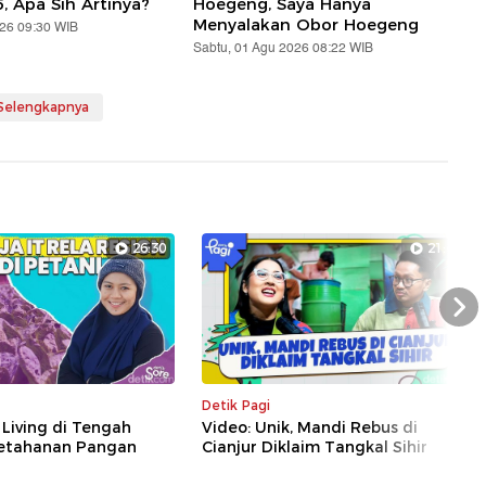
5, Apa Sih Artinya?
Hoegeng, Saya Hanya
Menyalakan Obor Hoegeng
026 09:30 WIB
Sabtu, 01 Agu 2026 08:22 WIB
 Selengkapnya
26:30
21:43
Nex
Detik Pagi
 Living di Tengah
Video: Unik, Mandi Rebus di
etahanan Pangan
Cianjur Diklaim Tangkal Sihir