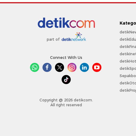
Katego
detikNe
detikEdu
part of
detikFin
detikIne
Connect With Us
detikHo
detikSpo
Sepakbo
detikOt
detikPro
Copyright @ 2026 detikcom.
All right reserved