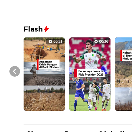
Flash
00:51
00:36
Prev