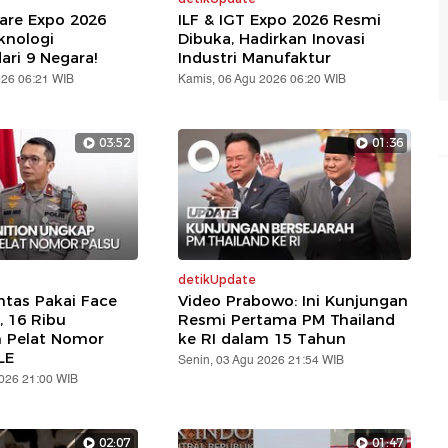
are Expo 2026
ILF & IGT Expo 2026 Resmi
knologi
Dibuka, Hadirkan Inovasi
ari 9 Negara!
Industri Manufaktur
026 06:21 WIB
Kamis, 06 Agu 2026 06:20 WIB
03:52
01:36
detikUpdate
ntas Pakai Face
Video Prabowo: Ini Kunjungan
, 16 Ribu
Resmi Pertama PM Thailand
n Pelat Nomor
ke RI dalam 15 Tahun
LE
Senin, 03 Agu 2026 21:54 WIB
2026 21:00 WIB
02:07
01:47