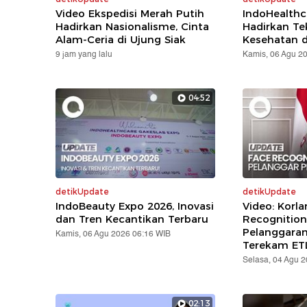
Video Ekspedisi Merah Putih
IndoHealthc
Hadirkan Nasionalisme, Cinta
Hadirkan Te
Alam-Ceria di Ujung Siak
Kesehatan d
9 jam yang lalu
Kamis, 06 Agu 2
04:52
detikUpdate
detikUpdate
IndoBeauty Expo 2026, Inovasi
Video: Korla
dan Tren Kecantikan Terbaru
Recognition
Pelanggara
Kamis, 06 Agu 2026 06:16 WIB
Terekam ET
Selasa, 04 Agu 
02:13