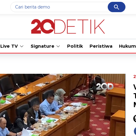
Cancel
Yang sedang ramai dicari
Tonton kabar terbar
#1
data live draw sgp
#2
gempa hari ini
Live TV
Signature
Politik
Peristiwa
Hukum
#3
prabowo
#4
iran
#5
demo
2
Promoted
Terakhir yang dicari
Loading...