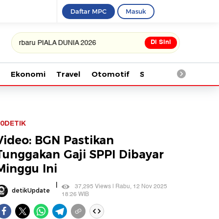
Daftar MPC
Masuk
Di Sini
u PIALA DUNIA 2026
Ekonomi
Travel
Otomotif
Saintek
Kesehata
0DETIK
Video: BGN Pastikan
Tunggakan Gaji SPPI Dibayar
Minggu Ini
|
37,295 Views | Rabu, 12 Nov 2025
detikUpdate
18:26 WIB