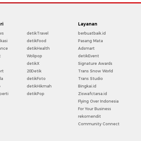
ri
Layanan
ws
detikTravel
berbuatbaik.id
kasi
detikFood
Pasang Mata
ance
detikHealth
Adsmart
t
Wolipop
detikEvent
t
detikX
Signature Awards
rt
20Detik
Trans Snow World
la
detikFoto
Trans Studio
o
detikHikmah
Bingkai.id
perti
detikPop
Ziswafctarsa.id
Flying Over Indonesia
For Your Business
rekomendit
Community Connect