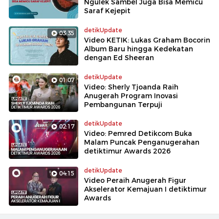
Ngulek Sambel Juga Bisa Memicu
Saraf Kejepit
detikUpdate
03:35
Video KETIK: Lukas Graham Bocorin
Album Baru hingga Kedekatan
dengan Ed Sheeran
detikUpdate
01:07
Video: Sherly Tjoanda Raih
Anugerah Program Inovasi
Pembangunan Terpuji
detikUpdate
02:17
Video: Pemred Detikcom Buka
Malam Puncak Penganugerahan
detiktimur Awards 2026
detikUpdate
04:15
Video Peraih Anugerah Figur
Akselerator Kemajuan I detiktimur
Awards