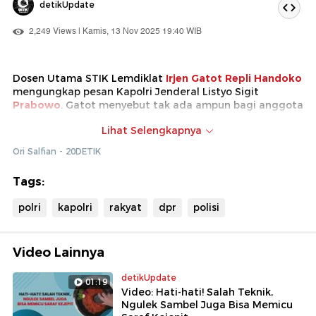
detikUpdate
2,249 Views | Kamis, 13 Nov 2025 19:40 WIB
Dosen Utama STIK Lemdiklat
Irjen Gatot Repli Handoko
mengungkap pesan Kapolri Jenderal Listyo Sigit
Prabowo
. Gatot menyebut tak ada ampun bagi anggota
Polri yang melanggar dan melukai hati rakyat. Gatot
Lihat Selengkapnya
mengatakan Propam Polri akan diperkuat untuk bisa
menindak anggota yang melanggar.
Ori Salfian - 20DETIK
Tags:
polri
kapolri
rakyat
dpr
polisi
Video Lainnya
detikUpdate
01:19
Video: Hati-hati! Salah Teknik,
Ngulek Sambel Juga Bisa Memicu