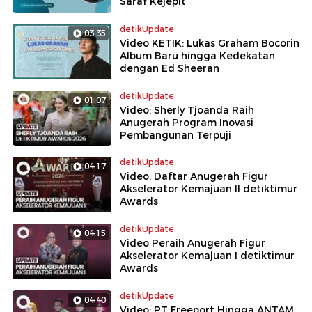
Saraf Kejepit
detikUpdate
03:35
Video KETIK: Lukas Graham Bocorin
Album Baru hingga Kedekatan
dengan Ed Sheeran
detikUpdate
01:07
Video: Sherly Tjoanda Raih
Anugerah Program Inovasi
Pembangunan Terpuji
detikUpdate
04:17
Video: Daftar Anugerah Figur
Akselerator Kemajuan II detiktimur
Awards
detikUpdate
04:15
Video Peraih Anugerah Figur
Akselerator Kemajuan I detiktimur
Awards
detikUpdate
04:40
Video: PT Freeport Hingga ANTAM