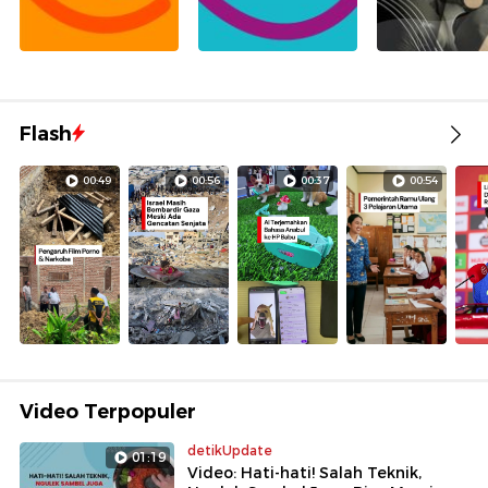
Flash
00:49
00:56
00:37
00:54
Video Terpopuler
detikUpdate
01:19
Video: Hati-hati! Salah Teknik,