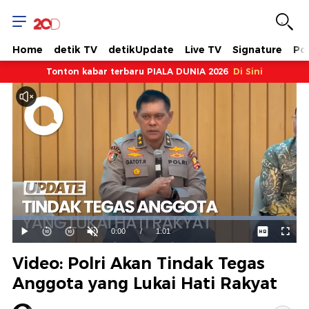
Home
detik TV
detikUpdate
Live TV
Signature
Pol
Tonton kabar terbaru PIALA DUNIA 2026
Di Sini
Dimuat
:
100.00%
Waktu
0:00
/
Durasi
1:01
Mainkan
Suara
Layar
Hidup
Saat
Video: Polri Akan Tindak Tegas
ini
Anggota yang Lukai Hati Rakyat