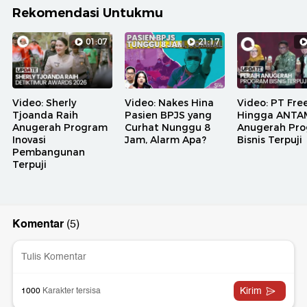
Rekomendasi Untukmu
01:07
21:17
Video: Sherly
Video: Nakes Hina
Video: PT Fre
Tjoanda Raih
Pasien BPJS yang
Hingga ANTA
Anugerah Program
Curhat Nunggu 8
Anugerah Pr
Inovasi
Jam, Alarm Apa?
Bisnis Terpuji
Pembangunan
Terpuji