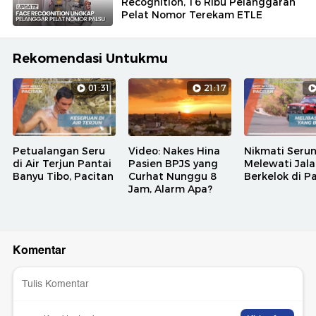
Recognition, 16 Ribu Pelanggaran
Pelat Nomor Terekam ETLE
Rekomendasi Untukmu
01:31
21:17
Petualangan Seru
Video: Nakes Hina
Nikmati Seru
di Air Terjun Pantai
Pasien BPJS yang
Melewati Jal
Banyu Tibo, Pacitan
Curhat Nunggu 8
Berkelok di P
Jam, Alarm Apa?