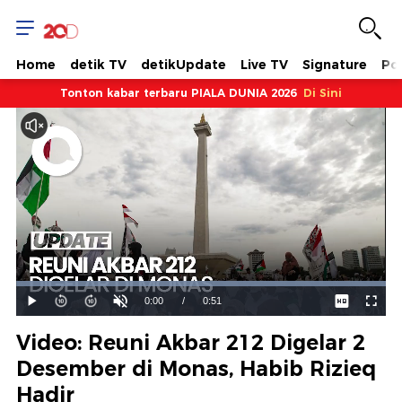
Home
detik TV
detikUpdate
Live TV
Signature
Pol
Tonton kabar terbaru PIALA DUNIA 2026
Di Sini
Dimuat
:
100.00%
Waktu
0:00
/
Durasi
0:51
Mainkan
Suara
Layar
Hidup
Saat
Video: Reuni Akbar 212 Digelar 2
ini
Desember di Monas, Habib Rizieq
Hadir