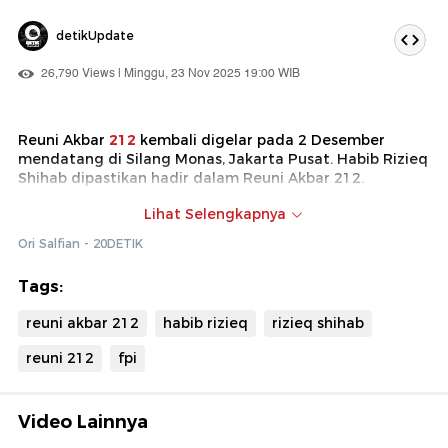
detikUpdate
26,790 Views | Minggu, 23 Nov 2025 19:00 WIB
Reuni Akbar
212
kembali digelar pada 2 Desember
mendatang di Silang Monas, Jakarta Pusat. Habib Rizieq
Shihab dipastikan hadir dalam Reuni Akbar 212.
Ketua Panitia Reuni 212,
Muhammad
Alattas
Lihat Selengkapnya
mengatakan Rizieq dalam keadaan sehat. Rizieq juga
Ori Salfian - 20DETIK
akan menyampaikan pidato dalam acara ini.
Tags:
reuni akbar 212
habib rizieq
rizieq shihab
reuni 212
fpi
Video Lainnya