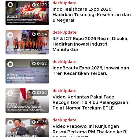
detikUpdate
04:39
IndoHealthcare Expo 2026
Hadirkan Teknologi Kesehatan dari
9 Negara!
detikUpdate
05:54
ILF & IGT Expo 2026 Resmi Dibuka,
Hadirkan Inovasi Industri
Manufaktur
detikUpdate
04:52
IndoBeauty Expo 2026, Inovasi dan
Tren Kecantikan Terbaru
detikUpdate
03:52
Video: Korlantas Pakai Face
Recognition, 16 Ribu Pelanggaran
Pelat Nomor Terekam ETLE
detikUpdate
01:36
Video Prabowo: Ini Kunjungan
Resmi Pertama PM Thailand ke RI