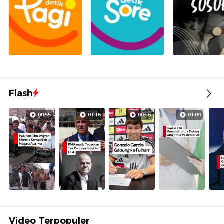
Flash
00:55
01:16
00:46
01:09
Video Terpopuler