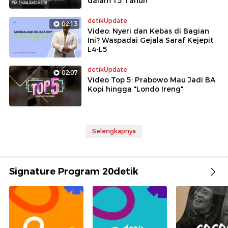
dalam 15 Tahun
detikUpdate
02:13
Video: Nyeri dan Kebas di Bagian
Ini? Waspadai Gejala Saraf Kejepit
L4-L5
detikUpdate
02:07
Video Top 5: Prabowo Mau Jadi BA
Kopi hingga "Londo Ireng"
Selengkapnya
Signature Program 20detik