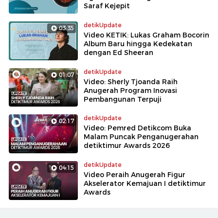
Saraf Kejepit
detikUpdate
03:35
Video KETIK: Lukas Graham Bocorin
Album Baru hingga Kedekatan
dengan Ed Sheeran
detikUpdate
01:07
Video: Sherly Tjoanda Raih
Anugerah Program Inovasi
Pembangunan Terpuji
detikUpdate
02:17
Video: Pemred Detikcom Buka
Malam Puncak Penganugerahan
detiktimur Awards 2026
detikUpdate
04:15
Video Peraih Anugerah Figur
Akselerator Kemajuan I detiktimur
Awards