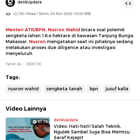
detikUpdate
12,780 Views | Senin, 24 Nov 2025 19:09 WIB
Menteri ATR/BPN, Nusron Wahid
bicara soal polemik
sengketa lahan 16,4 hektare di kawasan Tanjung Bunga,
Makassar.
Nusron
mengatakan saat ini pihaknya sedang
melakukan proses due diligence atau investigasi
menyeluruh.
Fandi As - 20DETIK
Tags:
nusron wahid
sengketa tanah
bpn
jusuf kalla
Video Lainnya
detikUpdate
01:19
Video: Hati-hati! Salah Teknik,
Ngulek Sambel Juga Bisa Memicu
Saraf Kejepit