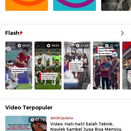
Flash
00:30
00:24
01:24
01:18
Video Terpopuler
detikUpdate
01:19
Video: Hati-hati! Salah Teknik,
Ngulek Sambel Juga Bisa Memicu