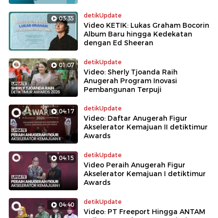
detikUpdate
03:35
Video KETIK: Lukas Graham Bocorin
Album Baru hingga Kedekatan
dengan Ed Sheeran
detikUpdate
01:07
Video: Sherly Tjoanda Raih
Anugerah Program Inovasi
Pembangunan Terpuji
detikUpdate
04:17
Video: Daftar Anugerah Figur
Akselerator Kemajuan II detiktimur
Awards
detikUpdate
04:15
Video Peraih Anugerah Figur
Akselerator Kemajuan I detiktimur
Awards
detikUpdate
04:40
Video: PT Freeport Hingga ANTAM