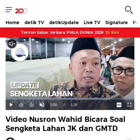
Home
detik TV
detikUpdate
Live TV
Signature
Pol
Tonton kabar terbaru PIALA DUNIA 2026
Di Sini
Dimuat
:
78.95%
Waktu
0:00
/
Durasi
1:28
Mainkan
Suara
Layar
Hidup
Saat
Video Nusron Wahid Bicara Soal
ini
Sengketa Lahan JK dan GMTD