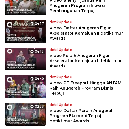
Video: Sherly Tjoanda Raih
Anugerah Program Inovasi
Pembangunan Terpuji
detikUpdate
04:17
Video: Daftar Anugerah Figur
Akselerator Kemajuan II detiktimur
Awards
detikUpdate
04:15
Video Peraih Anugerah Figur
Akselerator Kemajuan I detiktimur
Awards
detikUpdate
04:40
Video: PT Freeport Hingga ANTAM
Raih Anugerah Program Bisnis
Terpuji
detikUpdate
02:53
Video: Daftar Peraih Anugerah
Program Ekonomi Terpuji
detiktimur Awards