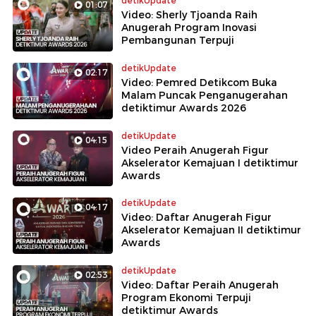
detikUpdate
01:07
Video: Sherly Tjoanda Raih
Anugerah Program Inovasi
Pembangunan Terpuji
detikUpdate
02:17
Video: Pemred Detikcom Buka
Malam Puncak Penganugerahan
detiktimur Awards 2026
detikUpdate
04:15
Video Peraih Anugerah Figur
Akselerator Kemajuan I detiktimur
Awards
detikUpdate
04:17
Video: Daftar Anugerah Figur
Akselerator Kemajuan II detiktimur
Awards
detikUpdate
02:53
Video: Daftar Peraih Anugerah
Program Ekonomi Terpuji
detiktimur Awards