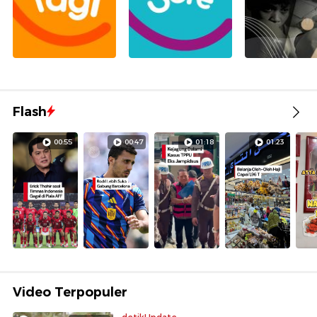
Flash
00:55
00:47
01:18
01:23
Video Terpopuler