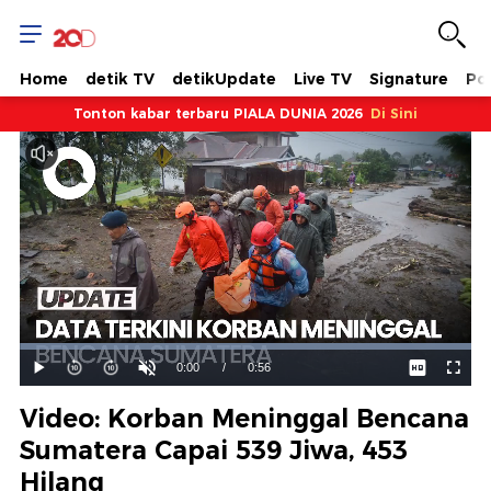
Home
detik TV
detikUpdate
Live TV
Signature
Pol
Tonton kabar terbaru PIALA DUNIA 2026
Di Sini
Dimuat
:
100.00%
Waktu
0:00
/
Durasi
0:56
Mainkan
Suara
Layar
Hidup
Saat
Video: Korban Meninggal Bencana
ini
Sumatera Capai 539 Jiwa, 453
Hilang