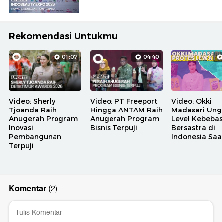
Rekomendasi Untukmu
01:07
04:40
Video: Sherly
Video: PT Freeport
Video: Okki
Tjoanda Raih
Hingga ANTAM Raih
Madasari Ung
Anugerah Program
Anugerah Program
Level Kebeba
Inovasi
Bisnis Terpuji
Bersastra di
Pembangunan
Indonesia Saat
Terpuji