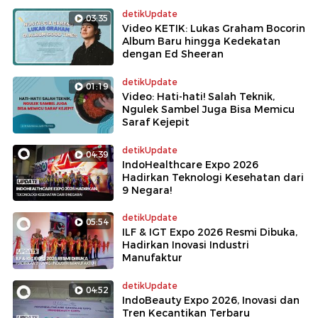
detikUpdate
03:35
Video KETIK: Lukas Graham Bocorin
Album Baru hingga Kedekatan
dengan Ed Sheeran
detikUpdate
01:19
Video: Hati-hati! Salah Teknik,
Ngulek Sambel Juga Bisa Memicu
Saraf Kejepit
detikUpdate
04:39
IndoHealthcare Expo 2026
Hadirkan Teknologi Kesehatan dari
9 Negara!
detikUpdate
05:54
ILF & IGT Expo 2026 Resmi Dibuka,
Hadirkan Inovasi Industri
Manufaktur
detikUpdate
04:52
IndoBeauty Expo 2026, Inovasi dan
Tren Kecantikan Terbaru