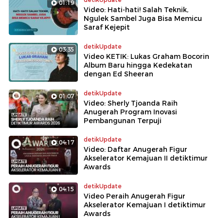
01:19
Video: Hati-hati! Salah Teknik,
Ngulek Sambel Juga Bisa Memicu
Saraf Kejepit
detikUpdate
03:35
Video KETIK: Lukas Graham Bocorin
Album Baru hingga Kedekatan
dengan Ed Sheeran
detikUpdate
01:07
Video: Sherly Tjoanda Raih
Anugerah Program Inovasi
Pembangunan Terpuji
detikUpdate
04:17
Video: Daftar Anugerah Figur
Akselerator Kemajuan II detiktimur
Awards
detikUpdate
04:15
Video Peraih Anugerah Figur
Akselerator Kemajuan I detiktimur
Awards