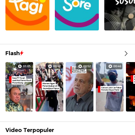
Flash
01:05
00:42
00:52
00:46
Video Terpopuler