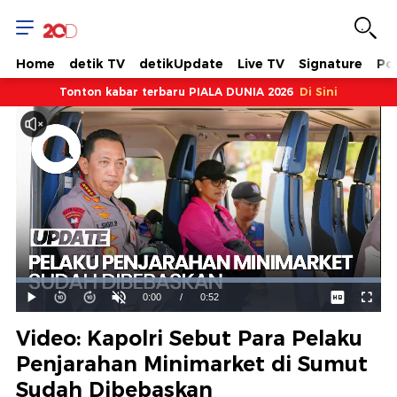
Home
detik TV
detikUpdate
Live TV
Signature
Pol
Tonton kabar terbaru PIALA DUNIA 2026
Di Sini
Dimuat
:
100.00%
Waktu
0:00
/
Durasi
0:52
Mainkan
Suara
Layar
Hidup
Saat
Video: Kapolri Sebut Para Pelaku
ini
Penjarahan Minimarket di Sumut
Sudah Dibebaskan