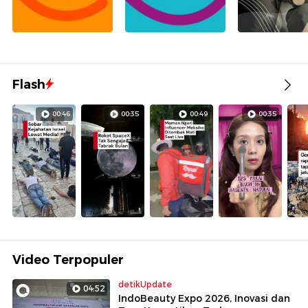
Flash
00:46
00:35
00:49
00:35
Video Terpopuler
detikUpdate
04:52
IndoBeauty Expo 2026, Inovasi dan