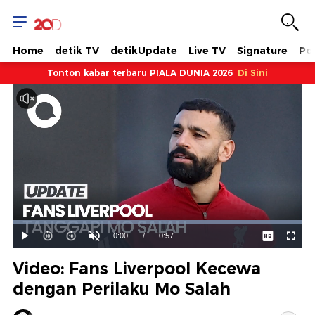
Home
detik TV
detikUpdate
Live TV
Signature
Pol
Tonton kabar terbaru PIALA DUNIA 2026
Di Sini
Dimuat
:
100.00%
Waktu
0:00
/
Durasi
0:57
Mainkan
Suara
Layar
Hidup
Saat
Video: Fans Liverpool Kecewa
ini
dengan Perilaku Mo Salah