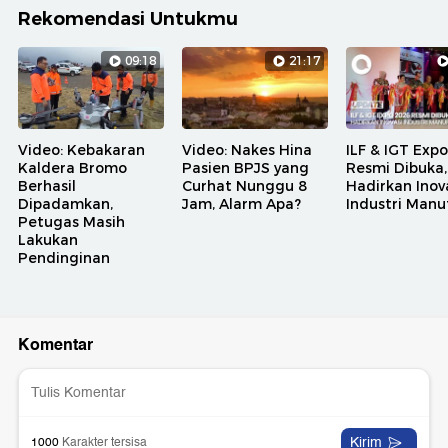
Rekomendasi Untukmu
09:18
21:17
Video: Kebakaran
Video: Nakes Hina
ILF & IGT Exp
Kaldera Bromo
Pasien BPJS yang
Resmi Dibuka,
Berhasil
Curhat Nunggu 8
Hadirkan Inov
Dipadamkan,
Jam, Alarm Apa?
Industri Manu
Petugas Masih
Lakukan
Pendinginan