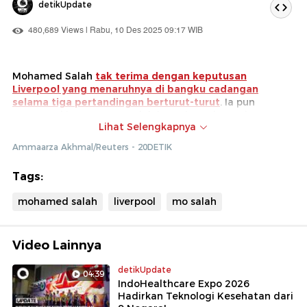
detikUpdate
480,689 Views | Rabu, 10 Des 2025 09:17 WIB
Mohamed Salah
tak terima dengan keputusan
Liverpool yang menaruhnya di bangku cadangan
selama tiga pertandingan berturut-turut
. Ia pun
mengungkit apa yang sudah ia perjuangkan selama
Lihat Selengkapnya
menjadi penggawa The Reds.
Ammaarza Akhmal/Reuters - 20DETIK
Namun sejumlah suporter Liverpool merasa tindakan Mo
Salah kekanak-kanakan dan tak mementingkan
Tags:
keberlanjutan tim. Diketahui pemain Mesir tersebut
telah menandatangani perpanjangan kontrak dua tahun
mohamed salah
liverpool
mo salah
pada bulan April 2025.
Video Lainnya
detikUpdate
04:39
IndoHealthcare Expo 2026
Hadirkan Teknologi Kesehatan dari