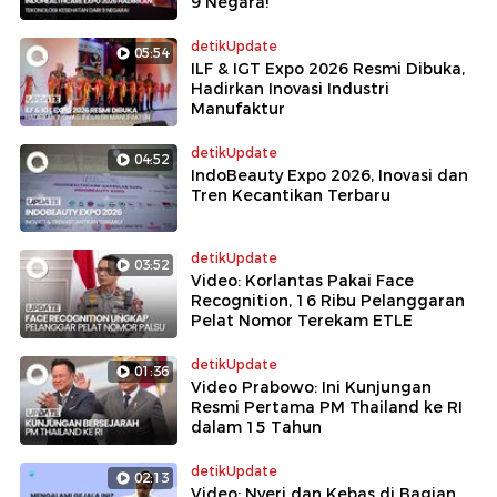
9 Negara!
detikUpdate
05:54
ILF & IGT Expo 2026 Resmi Dibuka,
Hadirkan Inovasi Industri
Manufaktur
detikUpdate
04:52
IndoBeauty Expo 2026, Inovasi dan
Tren Kecantikan Terbaru
detikUpdate
03:52
Video: Korlantas Pakai Face
Recognition, 16 Ribu Pelanggaran
Pelat Nomor Terekam ETLE
detikUpdate
01:36
Video Prabowo: Ini Kunjungan
Resmi Pertama PM Thailand ke RI
dalam 15 Tahun
detikUpdate
02:13
Video: Nyeri dan Kebas di Bagian