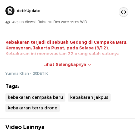
detikUpdate
42,908 Views | Rabu, 10 Des 2025 11:29 WIB
Kebakaran terjadi di sebuah Gedung di Cempaka Baru,
Kemayoran, Jakarta Pusat, pada Selasa (9/12).
Kebakaran ini menewaskan 22 orang salah satunya
merupakan seorang ibu hamil.
Lihat Selengkapnya
Kondisi di TKP kini dipasangi garis polisi. Pecahan kaca
Yumna Khan - 20DETIK
dan runtuhan bangunan juga bertebaran. Terdapat
sejumlah petugas Pemadam Kebakaran (Damkar)
Tags:
hingga pihak kepolisian yang masih berjaga di lokasi.
kebakaran cempaka baru
kebakaran jakpus
kebakaran terra drone
Video Lainnya