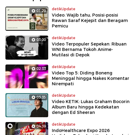
detikUpdate
01:29
Video: Wajib tahu, Posisi-posisi
Rawan Saraf Kejepit dan Beragam
Pemicu
detikUpdate
03:00
Video Terpopuler Sepekan: Ribuan
WNI Bernama Tokoh Anime-
Mutilasi di Depok
detikUpdate
02:33
Video Top 5: Diding Boneng
Meninggal hingga Nakes Komentar
Nirempati
detikUpdate
03:35
Video KETIK: Lukas Graham Bocorin
Album Baru hingga Kedekatan
dengan Ed Sheeran
detikUpdate
04:39
IndoHealthcare Expo 2026