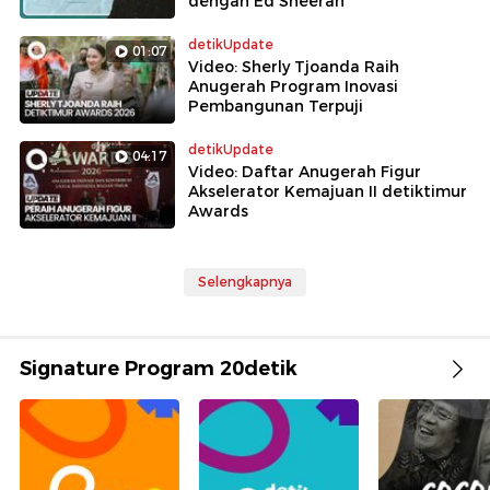
dengan Ed Sheeran
detikUpdate
01:07
Video: Sherly Tjoanda Raih
Anugerah Program Inovasi
Pembangunan Terpuji
detikUpdate
04:17
Video: Daftar Anugerah Figur
Akselerator Kemajuan II detiktimur
Awards
Selengkapnya
Signature Program 20detik