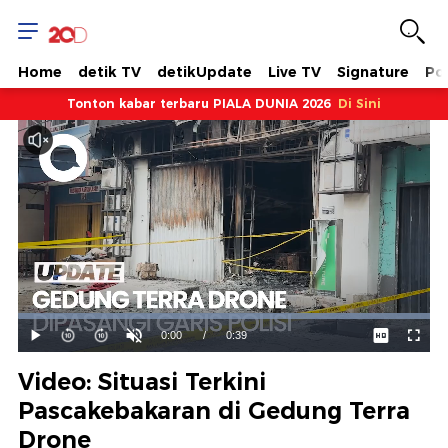
Home
detik TV
detikUpdate
Live TV
Signature
Pol
Tonton kabar terbaru PIALA DUNIA 2026
Di Sini
Dimuat
:
100.00%
Waktu
0:00
/
Durasi
0:39
Mainkan
Suara
Layar
Hidup
Saat
Video: Situasi Terkini
ini
Pascakebakaran di Gedung Terra
Drone