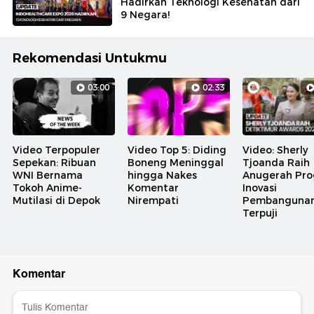
Hadirkan Teknologi Kesehatan dari
9 Negara!
Rekomendasi Untukmu
03:00
02:33
Video Terpopuler
Video Top 5: Diding
Video: Sherly
Sepekan: Ribuan
Boneng Meninggal
Tjoanda Raih
WNI Bernama
hingga Nakes
Anugerah Pr
Tokoh Anime-
Komentar
Inovasi
Mutilasi di Depok
Nirempati
Pembanguna
Terpuji