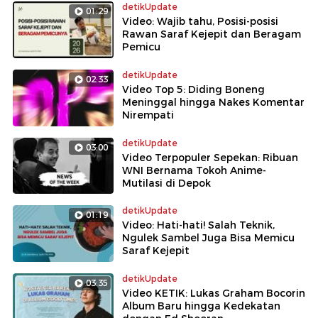
detikUpdate
01:29
Video: Wajib tahu, Posisi-posisi
Rawan Saraf Kejepit dan Beragam
Pemicu
detikUpdate
02:33
Video Top 5: Diding Boneng
Meninggal hingga Nakes Komentar
Nirempati
detikUpdate
03:00
Video Terpopuler Sepekan: Ribuan
WNI Bernama Tokoh Anime-
Mutilasi di Depok
detikUpdate
01:19
Video: Hati-hati! Salah Teknik,
Ngulek Sambel Juga Bisa Memicu
Saraf Kejepit
detikUpdate
03:35
Video KETIK: Lukas Graham Bocorin
Album Baru hingga Kedekatan