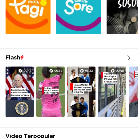
Flash
00:45
00:36
03:22
00:48
Video Terpopuler