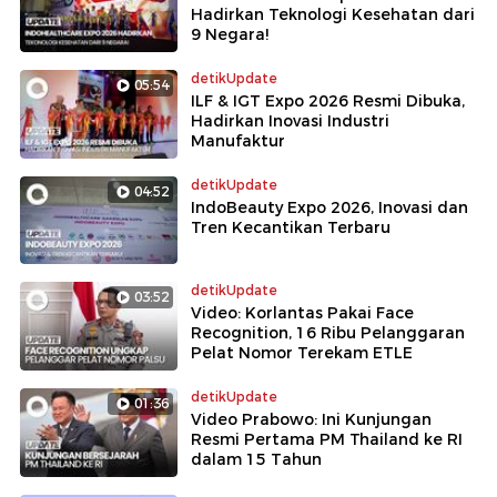
Hadirkan Teknologi Kesehatan dari
9 Negara!
detikUpdate
05:54
ILF & IGT Expo 2026 Resmi Dibuka,
Hadirkan Inovasi Industri
Manufaktur
detikUpdate
04:52
IndoBeauty Expo 2026, Inovasi dan
Tren Kecantikan Terbaru
detikUpdate
03:52
Video: Korlantas Pakai Face
Recognition, 16 Ribu Pelanggaran
Pelat Nomor Terekam ETLE
detikUpdate
01:36
Video Prabowo: Ini Kunjungan
Resmi Pertama PM Thailand ke RI
dalam 15 Tahun