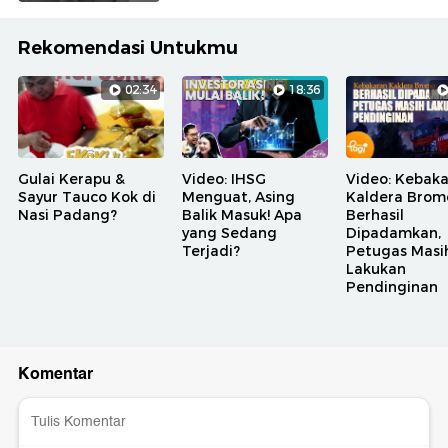
Rekomendasi Untukmu
02:34
18:36
Gulai Kerapu &
Video: IHSG
Video: Kebak
Sayur Tauco Kok di
Menguat, Asing
Kaldera Brom
Nasi Padang?
Balik Masuk! Apa
Berhasil
yang Sedang
Dipadamkan,
Terjadi?
Petugas Masi
Lakukan
Pendinginan