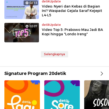
detikUpdate
02:13
Video: Nyeri dan Kebas di Bagian
Ini? Waspadai Gejala Saraf Kejepit
L4-L5
detikUpdate
02:07
Video Top 5: Prabowo Mau Jadi BA
Kopi hingga "Londo Ireng"
Selengkapnya
Signature Program 20detik