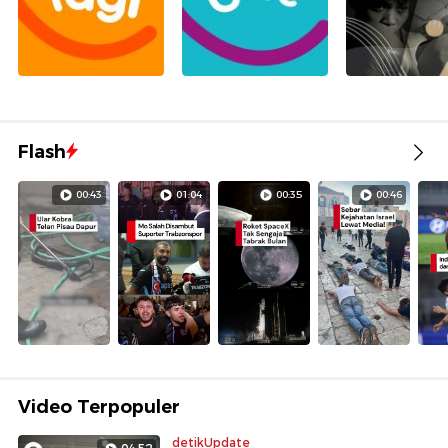
Flash
00:43
01:04
00:35
00:46
Video Terpopuler
detikUpdate