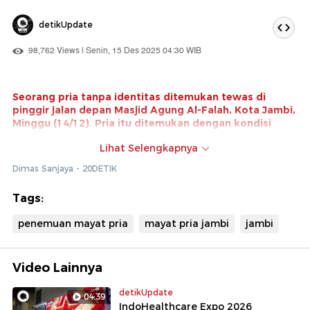
detikUpdate
98,762 Views | Senin, 15 Des 2025 04:30 WIB
Seorang pria tanpa identitas ditemukan tewas di
pinggir jalan depan Masjid Agung Al-Falah, Kota Jambi,
Minggu (14/12). Pria itu ditemukan dengan kondisi
mulut berbusa.
Lihat Selengkapnya
Mayat itu pertama kali ditemukan warga sekitar pukul
Dimas Sanjaya - 20DETIK
22.30 WIB. Polisi masih mengidentifikasi dan menyelidiki
penyebab kematian mayat pria tersebut.
Tags:
Tonton video lainnya di sin!
penemuan mayat pria
mayat pria jambi
jambi
Video Lainnya
detikUpdate
04:39
IndoHealthcare Expo 2026