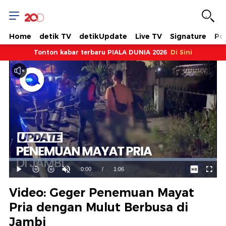
Home
detik TV
detikUpdate
Live TV
Signature
Pol
Tonton kabar terbaru PIALA DUNIA 2026
Di Sini
Dimuat
:
100.00%
Waktu
0:00
/
Durasi
1:06
Mainkan
Suara
Layar
Hidup
Saat
Video: Geger Penemuan Mayat
ini
Pria dengan Mulut Berbusa di
Jambi