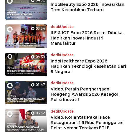
04:52
IndoBeauty Expo 2026, Inovasi dan
Tren Kecantikan Terbaru
detikUpdate
05:54
ILF & IGT Expo 2026 Resmi Dibuka,
Hadirkan Inovasi Industri
Manufaktur
detikUpdate
04:39
IndoHealthcare Expo 2026
Hadirkan Teknologi Kesehatan dari
9 Negara!
detikUpdate
01:47
Video: Peraih Penghargaan
Hoegeng Awards 2026 Kategori
Polisi Inovatif
detikUpdate
03:52
Video: Korlantas Pakai Face
Recognition, 16 Ribu Pelanggaran
Pelat Nomor Terekam ETLE