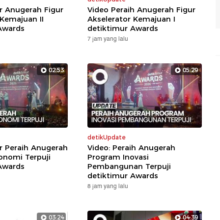
ar Anugerah Figur
Video Peraih Anugerah Figur
 Kemajuan II
Akselerator Kemajuan I
Awards
detiktimur Awards
7 jam yang lalu
02:53
05:29
detikUpdate
ar Peraih Anugerah
Video: Peraih Anugerah
nomi Terpuji
Program Inovasi
Awards
Pembangunan Terpuji
detiktimur Awards
8 jam yang lalu
03:24
04:39