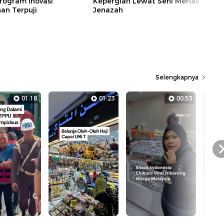
rogram Inovasi
Kepergian Lewat Seni Merias
n Terpuji
Jenazah
Selengkapnya
01:18
01:23
00:53