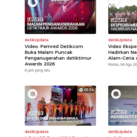
detikUpdate
detikUpdate
Video: Pemred Detikcom
Video Ekspe
Buka Malam Puncak
Hadirkan Na
Penganugerahan detiktimur
Alam-Ceria 
Awards 2026
Kamis, 06 Agu 2
8 jam yang lalu
05:54
detikUpdate
detikUpdate