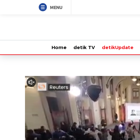
MENU
Home
detik TV
detikUpdate