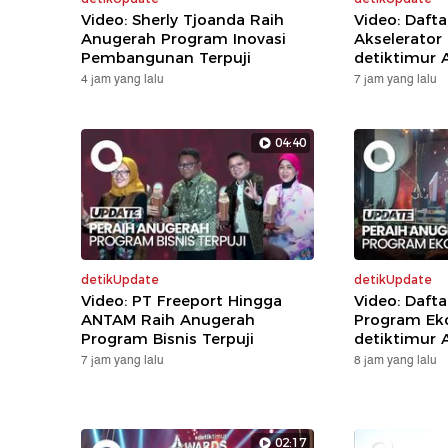
Video: Sherly Tjoanda Raih
Video: Daft
Anugerah Program Inovasi
Akselerator
Pembangunan Terpuji
detiktimur 
4 jam yang lalu
7 jam yang lalu
04:40
detikUpdate
detikUpdate
Video: PT Freeport Hingga
Video: Daft
ANTAM Raih Anugerah
Program Eko
Program Bisnis Terpuji
detiktimur 
7 jam yang lalu
8 jam yang lalu
02:17