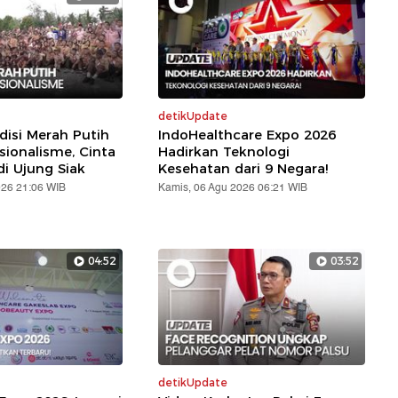
detikUpdate
disi Merah Putih
IndoHealthcare Expo 2026
sionalisme, Cinta
Hadirkan Teknologi
di Ujung Siak
Kesehatan dari 9 Negara!
026 21:06 WIB
Kamis, 06 Agu 2026 06:21 WIB
04:52
03:52
detikUpdate