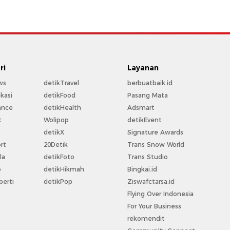
ri
Layanan
ws
detikTravel
berbuatbaik.id
kasi
detikFood
Pasang Mata
ance
detikHealth
Adsmart
t
Wolipop
detikEvent
t
detikX
Signature Awards
rt
20Detik
Trans Snow World
la
detikFoto
Trans Studio
o
detikHikmah
Bingkai.id
perti
detikPop
Ziswafctarsa.id
Flying Over Indonesia
For Your Business
rekomendit