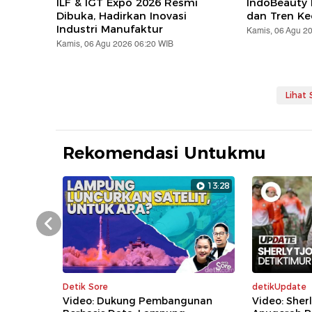
ILF & IGT Expo 2026 Resmi
IndoBeauty 
Dibuka, Hadirkan Inovasi
dan Tren Ke
Industri Manufaktur
Kamis, 06 Agu 2
Kamis, 06 Agu 2026 06:20 WIB
Lihat
Rekomendasi Untukmu
13:28
Prev
Detik Sore
detikUpdate
Video: Dukung Pembangunan
Video: Sher