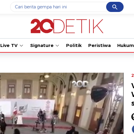
Cancel
Yang sedang ramai dicari
Tonton kabar 
#1
data live draw sgp
#2
piala presiden 2026
Live TV
Signature
Politik
Peristiwa
Hukum
#3
prabowo
#4
iran
#5
gempa hari ini
2
Promoted
Terakhir yang dicari
Loading...