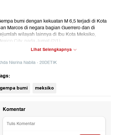
empa bumi dengan kekuatan M 6,5 terjadi di Kota
an Marcos di negara bagian Guerrero dan di
ejumlah wilayah lainnya di Ibu Kota Meksiko,
exico City, pada Jumat (2/1)
empa berkekuatan 6,5 skala Richter ini melanda
Lihat Selengkapnya
ekat pantai Pasifik di negara bagian Guerrero pada
edalaman 35 km (22 mil).
khda Nisrina Nabila - 20DETIK
ags:
uh
gempa bumi
meksiko