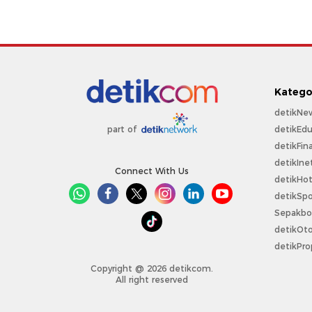
Katego
detikNe
detikEdu
part of
detikFin
detikIne
Connect With Us
detikHo
detikSpo
Sepakbo
detikOt
detikPro
Copyright @ 2026 detikcom.
All right reserved