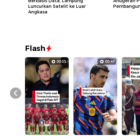
Berbasis Data, Lampung
Anugerah P
Luncurkan Satelit ke Luar
Pembanguna
Angkasa
Flash
00:55
00:47
Prev