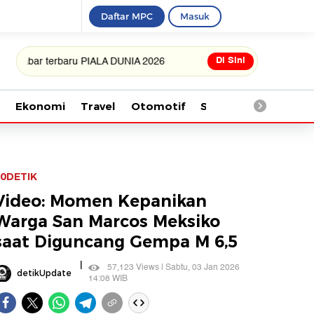
Daftar MPC
Masuk
Di Sini
terbaru PIALA DUNIA 2026
Ekonomi
Travel
Otomotif
Saintek
Kesehata
0DETIK
Video: Momen Kepanikan
Warga San Marcos Meksiko
saat Diguncang Gempa M 6,5
|
57,123 Views | Sabtu, 03 Jan 2026
detikUpdate
14:08 WIB