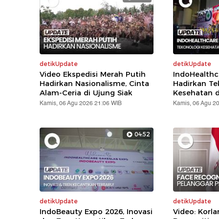
detikUpdate
detikUpdate
Video Ekspedisi Merah Putih
IndoHealthc
Hadirkan Nasionalisme, Cinta
Hadirkan Te
Alam-Ceria di Ujung Siak
Kesehatan d
Kamis, 06 Agu 2026 21:06 WIB
Kamis, 06 Agu 2
04:52
detikUpdate
detikUpdate
IndoBeauty Expo 2026, Inovasi
Video: Korla