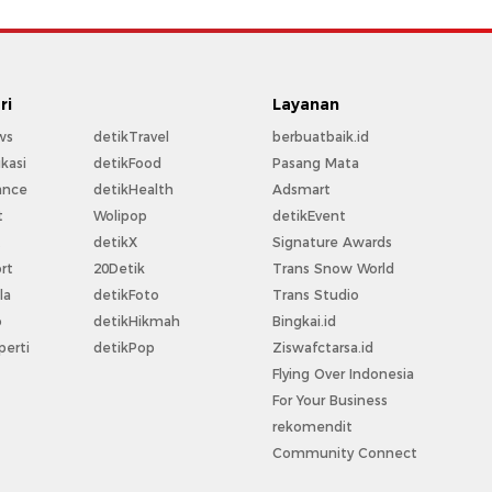
ri
Layanan
ws
detikTravel
berbuatbaik.id
kasi
detikFood
Pasang Mata
ance
detikHealth
Adsmart
t
Wolipop
detikEvent
t
detikX
Signature Awards
rt
20Detik
Trans Snow World
la
detikFoto
Trans Studio
o
detikHikmah
Bingkai.id
perti
detikPop
Ziswafctarsa.id
Flying Over Indonesia
For Your Business
rekomendit
Community Connect