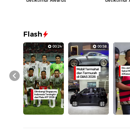
detiktimur Awards
detiktimur
Flash
00:24
00:58
Prev