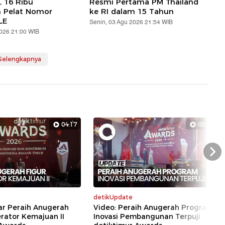
, 16 Ribu
Resmi Pertama PM Thailand
n Pelat Nomor
ke RI dalam 15 Tahun
LE
Senin, 03 Agu 2026 21:54 WIB
2026 21:00 WIB
 Selengkapnya
04:17
05:29
Nex
detikUpdate
ar Peraih Anugerah
Video: Peraih Anugerah Program
erator Kemajuan II
Inovasi Pembangunan Terpuji