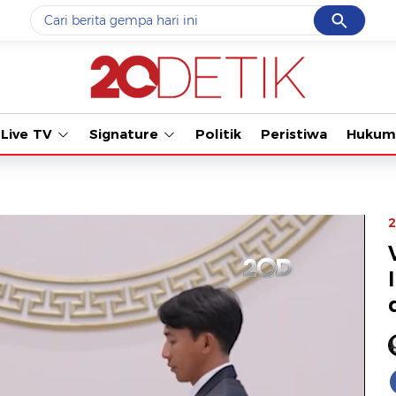
Cancel
Yang sedang ramai dicari
Tonton kabar
#1
data live draw sgp
#2
piala presiden 2026
Live TV
Signature
Politik
Peristiwa
Hukum
#3
prabowo
#4
iran
#5
gempa hari ini
2
Promoted
Terakhir yang dicari
Loading...