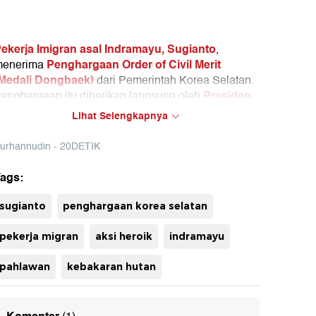
ekerja Imigran asal Indramayu, Sugianto
,
Penghargaan Order of Civil Merit
enerima
Medali Dongbaek)
dari Pemerintah Korea Selatan.
Presiden
enghargaan itu diberikan langsung oleh
orea Selatan Lee Jae Myung
pada Jumat (2/1).
Lihat Selengkapnya
iketahui, Medali Dongbaek itu diberikan kepada
urhannudin - 20DETIK
ugianto atas aksi heroiknya menyelamatkan lansia
ari kebakaran hutan di Desa Uiseong, Yeongdeok,
ags:
yeongsang Utara pada Maret tahun lalu.
uh
sugianto
penghargaan korea selatan
pekerja migran
aksi heroik
indramayu
pahlawan
kebakaran hutan