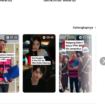
 Awards
detiktimur Awards
Selengkapnya
01:22
00:45
01:18