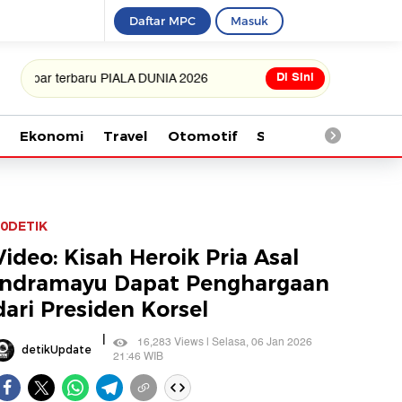
Daftar MPC
Masuk
Di Sini
 terbaru PIALA DUNIA 2026
Ekonomi
Travel
Otomotif
Saintek
Kesehata
0DETIK
Video: Kisah Heroik Pria Asal
Indramayu Dapat Penghargaan
dari Presiden Korsel
|
16,283 Views | Selasa, 06 Jan 2026
detikUpdate
21:46 WIB