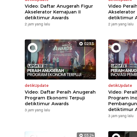
Video: Daftar Anugerah Figur
Video Perai
Akselerator Kemajuan II
Akselerator
detiktimur Awards
detiktimur 
2 jam yang lalu
2 jam yang lalu
02:53
detikUpdate
detikUpdate
Video: Daftar Peraih Anugerah
Video: Pera
Program Ekonomi Terpuji
Program Ino
detiktimur Awards
Pembanguna
detiktimur 
3 jam yang lalu
3 jam yang lalu
03:24