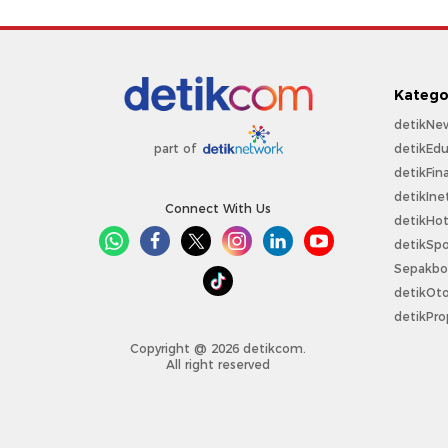
Katego
detikNe
detikEdu
part of
detikFin
detikIne
Connect With Us
detikHo
detikSpo
Sepakbo
detikOt
detikPro
Copyright @ 2026 detikcom.
All right reserved