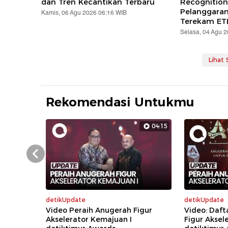
dan Tren Kecantikan Terbaru
Recognition
Pelanggara
Kamis, 06 Agu 2026 06:16 WIB
Terekam ET
Selasa, 04 Agu 
Lihat
Rekomendasi Untukmu
04:15
Prev
detikUpdate
detikUpdate
Video Peraih Anugerah Figur
Video: Daft
Akselerator Kemajuan I
Figur Aksel