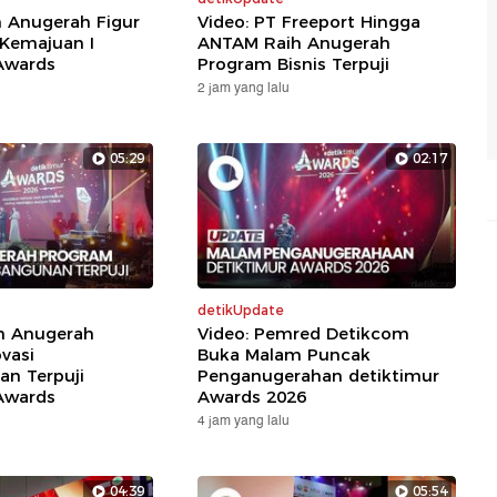
h Anugerah Figur
Video: PT Freeport Hingga
 Kemajuan I
ANTAM Raih Anugerah
Awards
Program Bisnis Terpuji
2 jam yang lalu
05:29
02:17
detikUpdate
ih Anugerah
Video: Pemred Detikcom
vasi
Buka Malam Puncak
n Terpuji
Penganugerahan detiktimur
Awards
Awards 2026
4 jam yang lalu
04:39
05:54