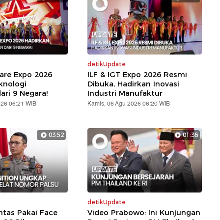
detikUpdate
are Expo 2026
ILF & IGT Expo 2026 Resmi
knologi
Dibuka, Hadirkan Inovasi
ari 9 Negara!
Industri Manufaktur
026 06:21 WIB
Kamis, 06 Agu 2026 06:20 WIB
03:52
01:36
detikUpdate
ntas Pakai Face
Video Prabowo: Ini Kunjungan