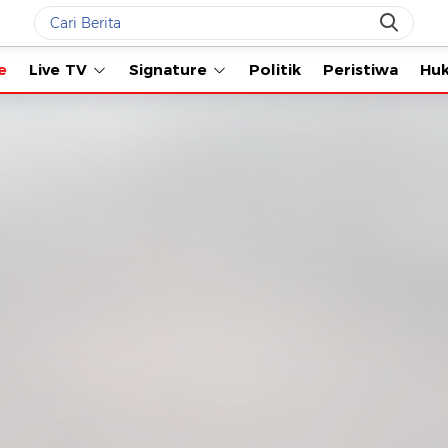
Live TV
Signature
Politik
Peristiwa
Hukum