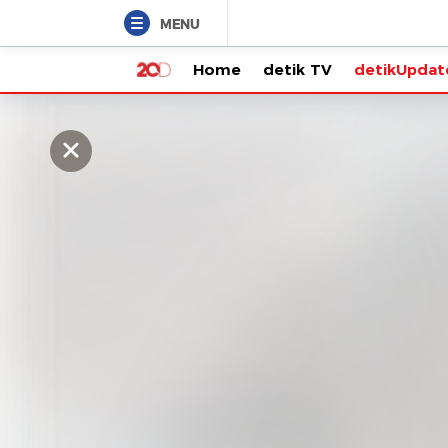
MENU
Home
detik TV
detikUpdate