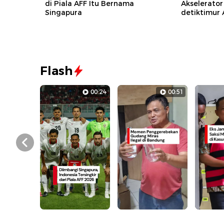
di Piala AFF Itu Bernama
Akselerator
Singapura
detiktimur
Flash
00:24
00:51
Prev