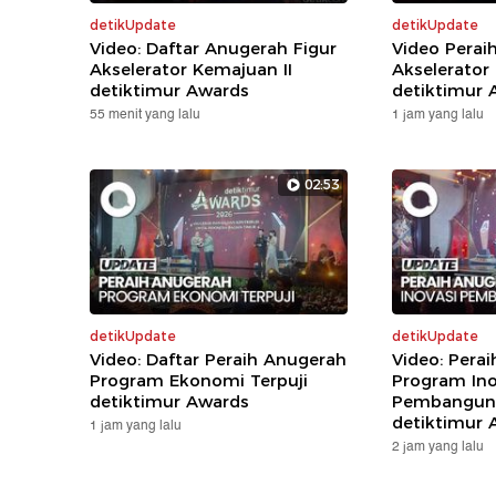
detikUpdate
detikUpdate
Video: Daftar Anugerah Figur
Video Perai
Akselerator Kemajuan II
Akselerator
detiktimur Awards
detiktimur 
55 menit yang lalu
1 jam yang lalu
02:53
detikUpdate
detikUpdate
Video: Daftar Peraih Anugerah
Video: Pera
Program Ekonomi Terpuji
Program Ino
detiktimur Awards
Pembanguna
detiktimur 
1 jam yang lalu
2 jam yang lalu