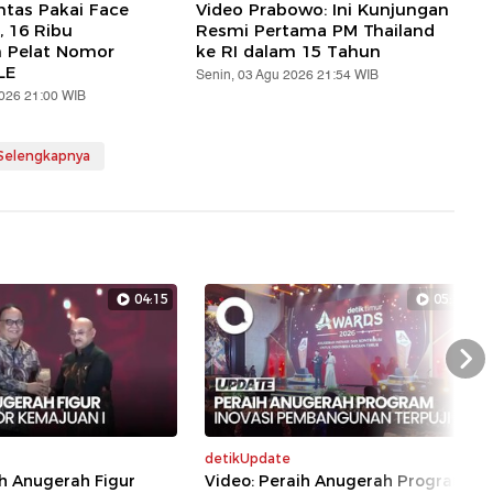
ntas Pakai Face
Video Prabowo: Ini Kunjungan
, 16 Ribu
Resmi Pertama PM Thailand
n Pelat Nomor
ke RI dalam 15 Tahun
LE
Senin, 03 Agu 2026 21:54 WIB
2026 21:00 WIB
 Selengkapnya
04:15
05:29
Nex
detikUpdate
h Anugerah Figur
Video: Peraih Anugerah Program