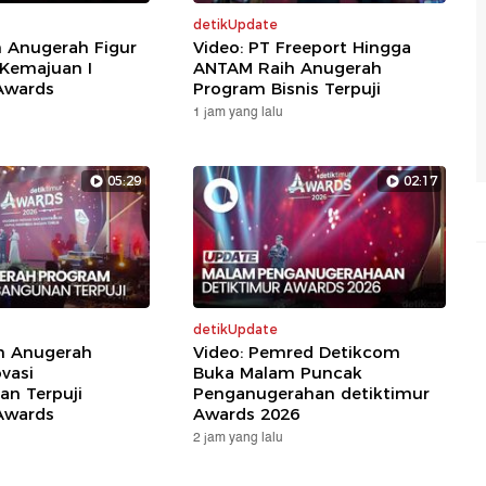
detikUpdate
h Anugerah Figur
Video: PT Freeport Hingga
 Kemajuan I
ANTAM Raih Anugerah
Awards
Program Bisnis Terpuji
1 jam yang lalu
05:29
02:17
detikUpdate
ih Anugerah
Video: Pemred Detikcom
vasi
Buka Malam Puncak
n Terpuji
Penganugerahan detiktimur
Awards
Awards 2026
2 jam yang lalu