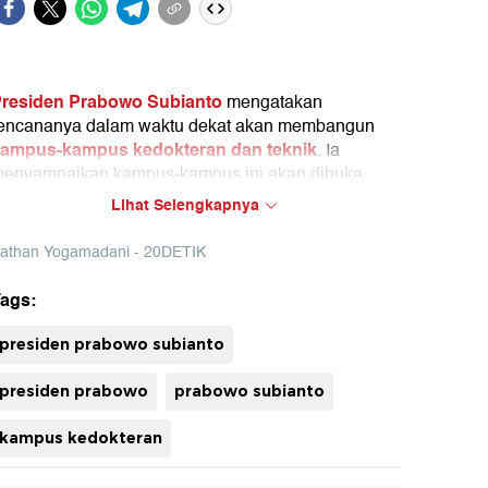
residen Prabowo Subianto
mengatakan
encananya dalam waktu dekat akan membangun
ampus-kampus kedokteran dan teknik
. Ia
enyampaikan kampus-kampus ini akan dibuka
ntuk semua anak-anak indonesia dan gratis.
Lihat Selengkapnya
rabowo juga menegaskan pendidikan adalah
athan Yogamadani - 20DETIK
arana paling benar untuk menghilangkan
emiskinan.
ags:
uh
presiden prabowo subianto
presiden prabowo
prabowo subianto
kampus kedokteran