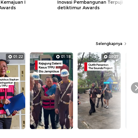
 Kemajuan I
Inovasi Pembangunan Terpuji
 Awards
detiktimur Awards
Selengkapnya
01:22
01:18
00:27