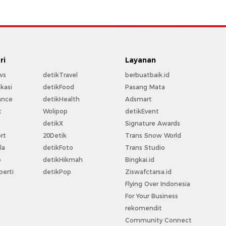
ri
Layanan
ws
detikTravel
berbuatbaik.id
kasi
detikFood
Pasang Mata
ance
detikHealth
Adsmart
t
Wolipop
detikEvent
t
detikX
Signature Awards
rt
20Detik
Trans Snow World
la
detikFoto
Trans Studio
o
detikHikmah
Bingkai.id
perti
detikPop
Ziswafctarsa.id
Flying Over Indonesia
For Your Business
rekomendit
Community Connect