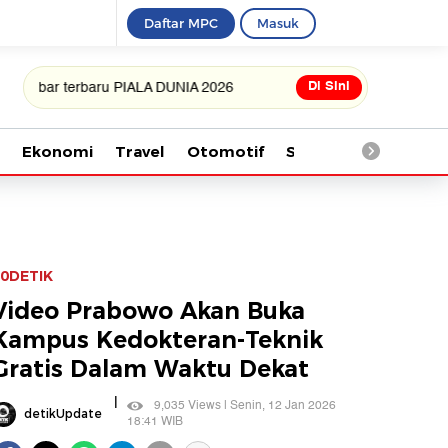
Daftar MPC
Masuk
Di Sini
 terbaru PIALA DUNIA 2026
Ekonomi
Travel
Otomotif
Saintek
Kesehata
0DETIK
Video Prabowo Akan Buka
Kampus Kedokteran-Teknik
Gratis Dalam Waktu Dekat
|
9,035 Views | Senin, 12 Jan 2026
detikUpdate
18:41 WIB