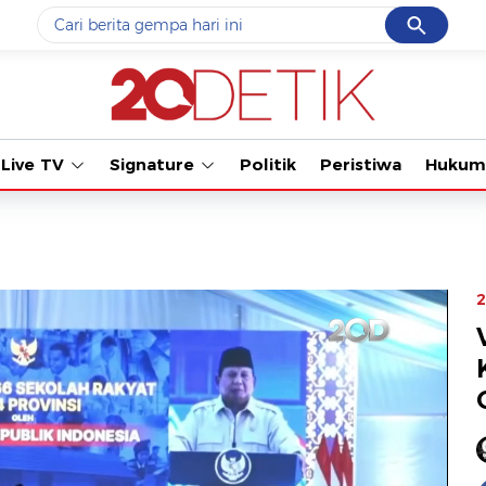
Cancel
Yang sedang ramai dicari
Tonton kabar
#1
data live draw sgp
#2
piala presiden 2026
Live TV
Signature
Politik
Peristiwa
Hukum
#3
prabowo
#4
iran
#5
gempa hari ini
2
Promoted
Terakhir yang dicari
Loading...