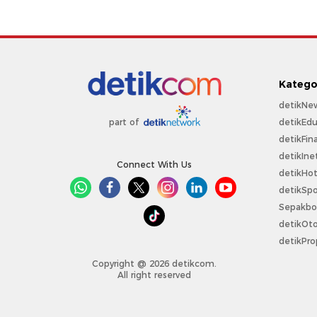
Katego
detikNe
detikEdu
part of
detikFin
detikIne
Connect With Us
detikHo
detikSpo
Sepakbo
detikOt
detikPro
Copyright @ 2026 detikcom.
All right reserved