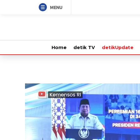
MENU
Home
detik TV
detikUpdate