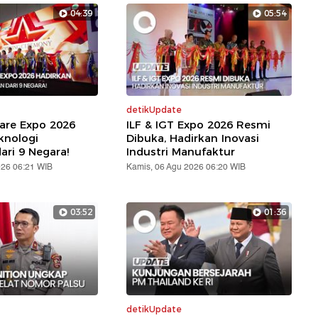
04:39
05:54
detikUpdate
are Expo 2026
ILF & IGT Expo 2026 Resmi
knologi
Dibuka, Hadirkan Inovasi
ari 9 Negara!
Industri Manufaktur
026 06:21 WIB
Kamis, 06 Agu 2026 06:20 WIB
03:52
01:36
detikUpdate