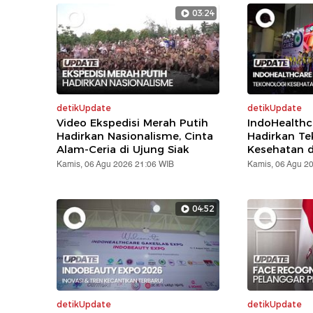
03:24
detikUpdate
detikUpdate
Video Ekspedisi Merah Putih
IndoHealthc
Hadirkan Nasionalisme, Cinta
Hadirkan Te
Alam-Ceria di Ujung Siak
Kesehatan d
Kamis, 06 Agu 2026 21:06 WIB
Kamis, 06 Agu 2
04:52
detikUpdate
detikUpdate