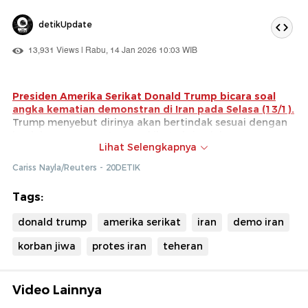
detikUpdate
13,931 Views | Rabu, 14 Jan 2026 10:03 WIB
Presiden Amerika Serikat Donald Trump bicara soal
angka kematian demonstran di Iran pada Selasa (13/1).
Trump menyebut dirinya akan bertindak sesuai dengan
jumlah orang yang tewas akibat aksi unjuk rasa
Lihat Selengkapnya
tersebut.
Cariss Nayla/Reuters - 20DETIK
Menurut data kelompok HAM yang berbasis di Amerika
Serikat, Human Rights Activists New Agency (HRANA),
Tags:
jumlah korban jiwa dalam aksi demonstrasi anti
pemerintah di Iran dilaporkan kian bertambah menjadi
donald trump
amerika serikat
iran
demo iran
1.850 orang dan terdapat lebih dari 16.700
penangkapan demonstran.
korban jiwa
protes iran
teheran
Video Lainnya