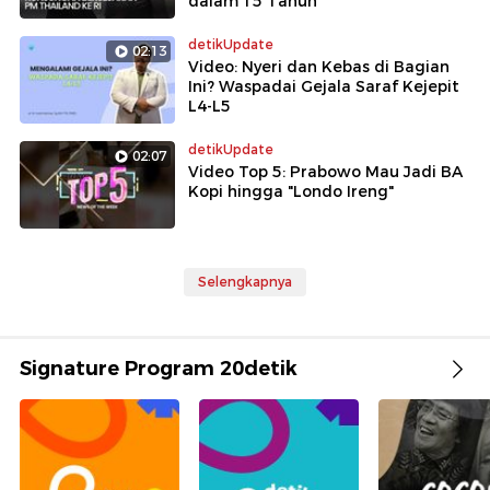
dalam 15 Tahun
detikUpdate
02:13
Video: Nyeri dan Kebas di Bagian
Ini? Waspadai Gejala Saraf Kejepit
L4-L5
detikUpdate
02:07
Video Top 5: Prabowo Mau Jadi BA
Kopi hingga "Londo Ireng"
Selengkapnya
Signature Program 20detik