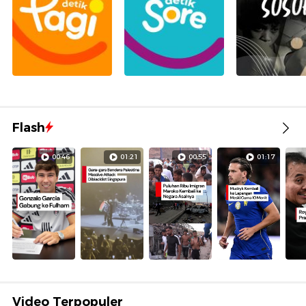
Flash
00:46
01:21
00:55
01:17
Video Terpopuler