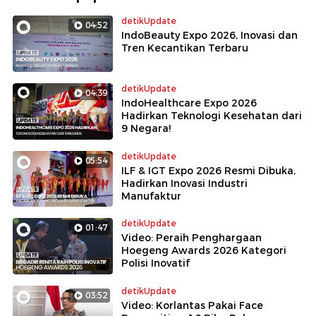
detikUpdate
04:52
IndoBeauty Expo 2026, Inovasi dan
Tren Kecantikan Terbaru
detikUpdate
04:39
IndoHealthcare Expo 2026
Hadirkan Teknologi Kesehatan dari
9 Negara!
detikUpdate
05:54
ILF & IGT Expo 2026 Resmi Dibuka,
Hadirkan Inovasi Industri
Manufaktur
detikUpdate
01:47
Video: Peraih Penghargaan
Hoegeng Awards 2026 Kategori
Polisi Inovatif
detikUpdate
03:52
Video: Korlantas Pakai Face