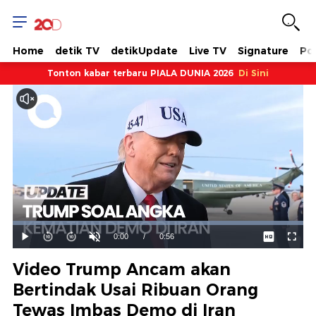
Home
detik TV
detikUpdate
Live TV
Signature
Pol
Tonton kabar terbaru PIALA DUNIA 2026
Di Sini
Dimuat
:
100.00%
Waktu
0:00
/
Durasi
0:56
Mainkan
Suara
Layar
Hidup
Saat
Video Trump Ancam akan
ini
Bertindak Usai Ribuan Orang
Tewas Imbas Demo di Iran