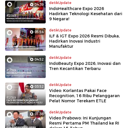
detikUpdate
04:39
IndoHealthcare Expo 2026
Hadirkan Teknologi Kesehatan dari
9 Negara!
detikUpdate
05:54
ILF & IGT Expo 2026 Resmi Dibuka,
Hadirkan Inovasi Industri
Manufaktur
detikUpdate
04:52
IndoBeauty Expo 2026, Inovasi dan
Tren Kecantikan Terbaru
detikUpdate
03:52
Video: Korlantas Pakai Face
Recognition, 16 Ribu Pelanggaran
Pelat Nomor Terekam ETLE
detikUpdate
01:36
Video Prabowo: Ini Kunjungan
Resmi Pertama PM Thailand ke RI