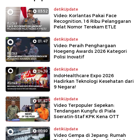
detikUpdate
03:52
Video: Korlantas Pakai Face
Recognition, 16 Ribu Pelanggaran
Pelat Nomor Terekam ETLE
detikUpdate
01:47
Video: Peraih Penghargaan
Hoegeng Awards 2026 Kategori
Polisi Inovatif
detikUpdate
04:39
IndoHealthcare Expo 2026
Hadirkan Teknologi Kesehatan dari
9 Negara!
detikUpdate
01:47
Video Terpopuler Sepekan:
Tendangan Kungfu di Piala
Soeratin-Staf KPK Kena OTT
detikUpdate
00:49
Video Gempa di Jepang: Rumah