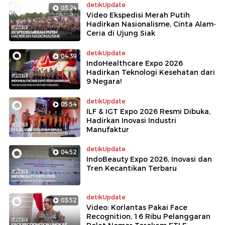
detikUpdate
03:24
Video Ekspedisi Merah Putih
Hadirkan Nasionalisme, Cinta Alam-
Ceria di Ujung Siak
detikUpdate
04:39
IndoHealthcare Expo 2026
Hadirkan Teknologi Kesehatan dari
9 Negara!
detikUpdate
05:54
ILF & IGT Expo 2026 Resmi Dibuka,
Hadirkan Inovasi Industri
Manufaktur
detikUpdate
04:52
IndoBeauty Expo 2026, Inovasi dan
Tren Kecantikan Terbaru
detikUpdate
03:52
Video: Korlantas Pakai Face
Recognition, 16 Ribu Pelanggaran