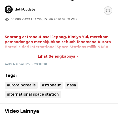
detikUpdate
83,068 Views | Kamis, 15 Jan 2026 09:53 WIB
Seorang astronaut asal Jepang, Kimiya Yui, merekam
pemandangan menakjubkan sebuah fenomena Aurora
Borealis dari International Space Stations milik NASA.
Berikut keindahan kemilau cahaya dari belahan bumi
Lihat Selengkapnya
bagian utara tersebut.
Adhi Nauval Ilmi - 20DETIK
Klik di sini untuk melihat video lainnya!
Tags:
aurora borealis
astronaut
nasa
international space station
Video Lainnya