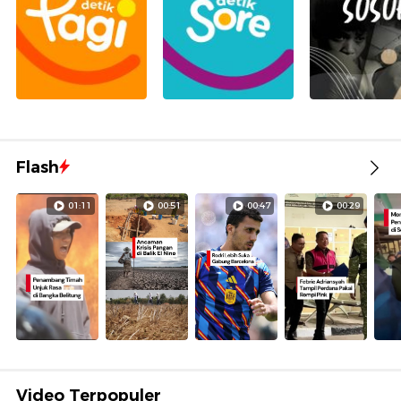
Flash
01:11
00:51
00:47
00:29
Video Terpopuler