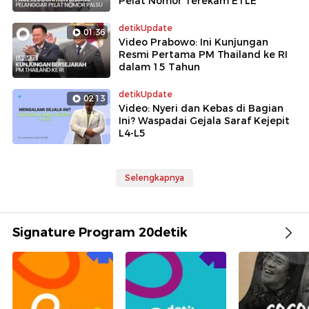
Pelat Nomor Terekam ETLE
detikUpdate
01:36
Video Prabowo: Ini Kunjungan
Resmi Pertama PM Thailand ke RI
dalam 15 Tahun
detikUpdate
02:13
Video: Nyeri dan Kebas di Bagian
Ini? Waspadai Gejala Saraf Kejepit
L4-L5
Selengkapnya
Signature Program 20detik