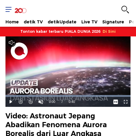
Home
detik TV
detikUpdate
Live TV
Signature
Pol
Tonton kabar terbaru PIALA DUNIA 2026
Di Sini
Dimuat
:
100.00%
Waktu
0:00
/
Durasi
0:40
Mainkan
Suara
Layar
Hidup
Saat
Video: Astronaut Jepang
ini
Abadikan Fenomena Aurora
Borealis dari Luar Angkasa