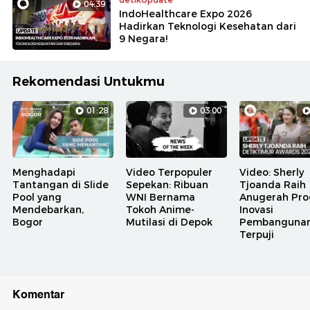
04:39
IndoHealthcare Expo 2026
Hadirkan Teknologi Kesehatan dari
9 Negara!
Rekomendasi Untukmu
01:28
03:00
Menghadapi
Video Terpopuler
Video: Sherly
Tantangan di Slide
Sepekan: Ribuan
Tjoanda Raih
Pool yang
WNI Bernama
Anugerah Pr
Mendebarkan,
Tokoh Anime-
Inovasi
Bogor
Mutilasi di Depok
Pembanguna
Terpuji