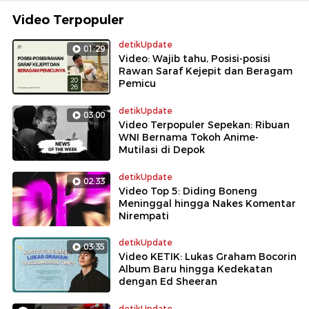
Video Terpopuler
detikUpdate
01:29
Video: Wajib tahu, Posisi-posisi
Rawan Saraf Kejepit dan Beragam
Pemicu
detikUpdate
03:00
Video Terpopuler Sepekan: Ribuan
WNI Bernama Tokoh Anime-
Mutilasi di Depok
detikUpdate
02:33
Video Top 5: Diding Boneng
Meninggal hingga Nakes Komentar
Nirempati
detikUpdate
03:35
Video KETIK: Lukas Graham Bocorin
Album Baru hingga Kedekatan
dengan Ed Sheeran
detikUpdate