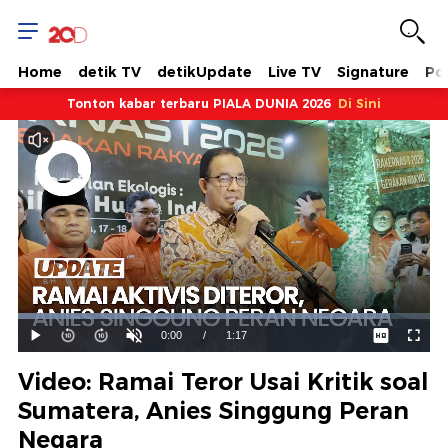
Home
detik TV
detikUpdate
Live TV
Signature
Pol
Tonton kabar terbaru PIALA DUNIA 2026
Di Sini
Dimuat
:
90.21%
Waktu
0:00
/
Durasi
1:17
Mainkan
Suara
Layar
Hidup
Saat
Video: Ramai Teror Usai Kritik soal
ini
Sumatera, Anies Singgung Peran
Negara