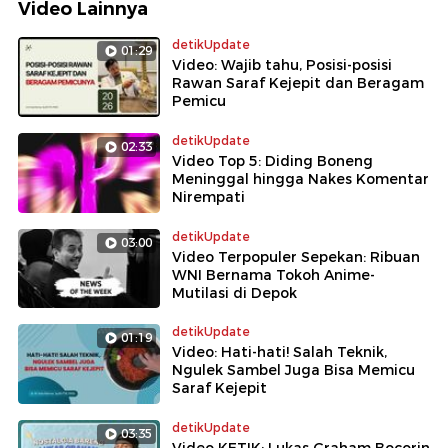
Video Lainnya
detikUpdate
01:29
Video: Wajib tahu, Posisi-posisi
Rawan Saraf Kejepit dan Beragam
Pemicu
detikUpdate
02:33
Video Top 5: Diding Boneng
Meninggal hingga Nakes Komentar
Nirempati
detikUpdate
03:00
Video Terpopuler Sepekan: Ribuan
WNI Bernama Tokoh Anime-
Mutilasi di Depok
detikUpdate
01:19
Video: Hati-hati! Salah Teknik,
Ngulek Sambel Juga Bisa Memicu
Saraf Kejepit
detikUpdate
03:35