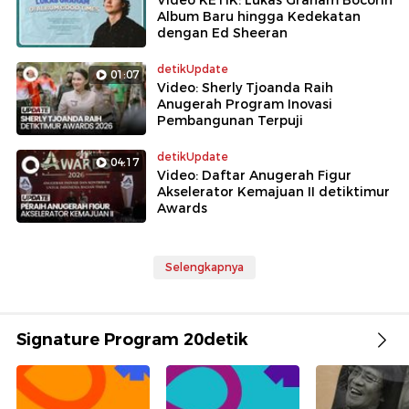
Video KETIK: Lukas Graham Bocorin
Album Baru hingga Kedekatan
dengan Ed Sheeran
detikUpdate
01:07
Video: Sherly Tjoanda Raih
Anugerah Program Inovasi
Pembangunan Terpuji
detikUpdate
04:17
Video: Daftar Anugerah Figur
Akselerator Kemajuan II detiktimur
Awards
Selengkapnya
Signature Program 20detik