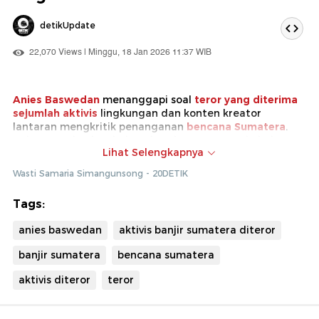
detikUpdate
22,070 Views | Minggu, 18 Jan 2026 11:37 WIB
Anies Baswedan
menanggapi soal
teror yang diterima
sejumlah aktivis
lingkungan dan konten kreator
lantaran mengkritik penanganan
bencana Sumatera
.
Anies menekankan bahwa keselamatan atas kebebasan
Lihat Selengkapnya
bersuara dan berpendapat wajib dilindungi negara.
Wasti Samaria Simangunsong - 20DETIK
Sebelumnya, dugaan teror ini telah dilaporkan oleh
aktivis lingkungan Greenpeace Iqbal Damanik dan
Tags:
konten kreator bernama Yansen, ke Bareskrim Polri pada
Rabu (14/1).
anies baswedan
aktivis banjir sumatera diteror
banjir sumatera
bencana sumatera
aktivis diteror
teror