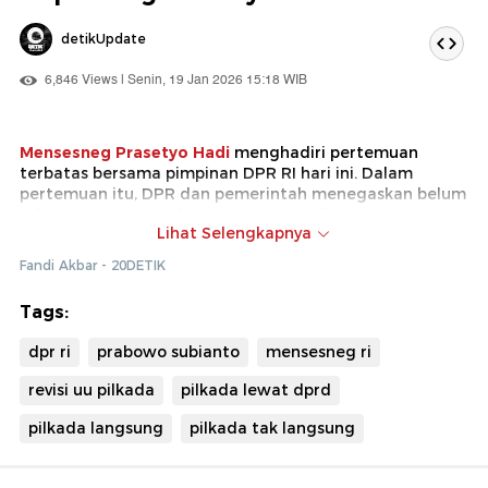
detikUpdate
6,846 Views | Senin, 19 Jan 2026 15:18 WIB
Mensesneg Prasetyo Hadi
menghadiri pertemuan
terbatas bersama pimpinan DPR RI hari ini. Dalam
pertemuan itu, DPR dan pemerintah menegaskan belum
ada rencana pembahasan
Revisi UU Pilkada
.
Lihat Selengkapnya
Prasetyo Hadi menyampaikan petunjuk dari Presiden
Fandi Akbar - 20DETIK
Prabowo Subianto dalam menyikapi Revisi UU Pilkada.
Prabowo ingin setiap kebijakan yang dibuat
Tags:
mengutamakan kepentingan rakyat.
dpr ri
prabowo subianto
mensesneg ri
revisi uu pilkada
pilkada lewat dprd
pilkada langsung
pilkada tak langsung