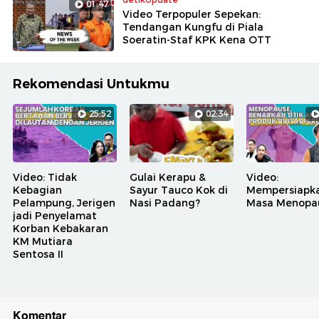
01:47
Video Terpopuler Sepekan:
Tendangan Kungfu di Piala
Soeratin-Staf KPK Kena OTT
Rekomendasi Untukmu
25:52
02:34
Video: Tidak
Gulai Kerapu &
Video:
Kebagian
Sayur Tauco Kok di
Mempersiapk
Pelampung, Jerigen
Nasi Padang?
Masa Menopa
jadi Penyelamat
Korban Kebakaran
KM Mutiara
Sentosa II