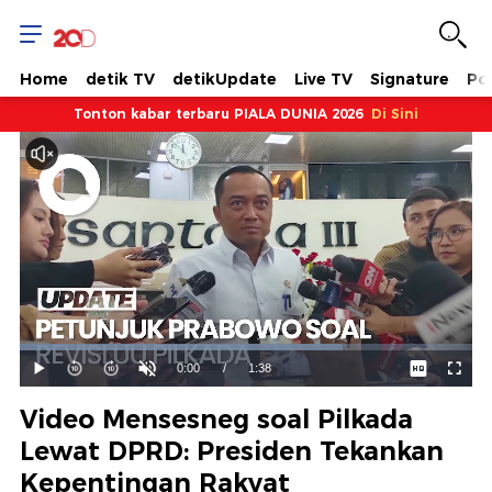
Home
detik TV
detikUpdate
Live TV
Signature
Pol
Tonton kabar terbaru PIALA DUNIA 2026
Di Sini
Dimuat
:
71.35%
Waktu
0:00
/
Durasi
1:38
Mainkan
Suara
Layar
Hidup
Saat
Video Mensesneg soal Pilkada
ini
Lewat DPRD: Presiden Tekankan
Kepentingan Rakyat