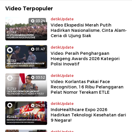
Video Terpopuler
detikUpdate
03:24
Video Ekspedisi Merah Putih
Hadirkan Nasionalisme, Cinta Alam-
Ceria di Ujung Siak
detikUpdate
01:47
Video: Peraih Penghargaan
Hoegeng Awards 2026 Kategori
Polisi Inovatif
detikUpdate
03:52
Video: Korlantas Pakai Face
Recognition, 16 Ribu Pelanggaran
Pelat Nomor Terekam ETLE
detikUpdate
04:39
IndoHealthcare Expo 2026
Hadirkan Teknologi Kesehatan dari
9 Negara!
detikUpdate