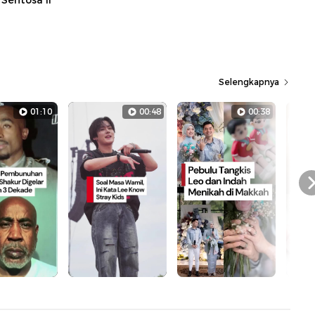
Sentosa II
Selengkapnya
01:10
00:48
00:38