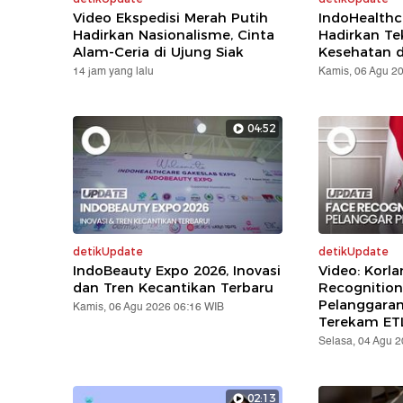
Video Ekspedisi Merah Putih
IndoHealthc
Hadirkan Nasionalisme, Cinta
Hadirkan Te
Alam-Ceria di Ujung Siak
Kesehatan d
14 jam yang lalu
Kamis, 06 Agu 2
04:52
detikUpdate
detikUpdate
IndoBeauty Expo 2026, Inovasi
Video: Korla
dan Tren Kecantikan Terbaru
Recognition
Pelanggara
Kamis, 06 Agu 2026 06:16 WIB
Terekam ET
Selasa, 04 Agu 
02:13