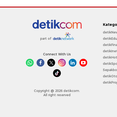
Katego
detikNe
detikEdu
part of
detikFin
detikIne
Connect With Us
detikHo
detikSpo
Sepakbo
detikOt
detikPro
Copyright @ 2026 detikcom.
All right reserved