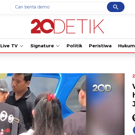
Cancel
Yang sedang ramai dicari
Tonton kabar terb
#1
data live draw sgp
#2
gempa hari ini
Live TV
Signature
Politik
Peristiwa
Hukum
#3
prabowo
#4
iran
#5
demo
2
Promoted
Terakhir yang dicari
Loading...