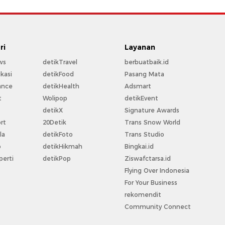
ri
Layanan
ws
detikTravel
berbuatbaik.id
kasi
detikFood
Pasang Mata
ance
detikHealth
Adsmart
t
Wolipop
detikEvent
t
detikX
Signature Awards
rt
20Detik
Trans Snow World
la
detikFoto
Trans Studio
o
detikHikmah
Bingkai.id
perti
detikPop
Ziswafctarsa.id
Flying Over Indonesia
For Your Business
rekomendit
Community Connect