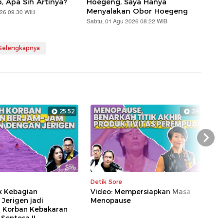
5, Apa Sih Artinya?
Hoegeng, Saya Hanya
Menyalakan Obor Hoegeng
026 09:30 WIB
Sabtu, 01 Agu 2026 08:22 WIB
 Selengkapnya
25:52
24:01
Nex
Detik Sore
k Kebagian
Video: Mempersiapkan Masa
Jerigen jadi
Menopause
 Korban Kebakaran