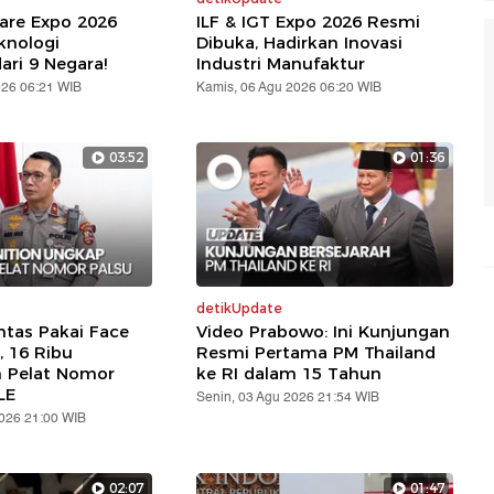
are Expo 2026
ILF & IGT Expo 2026 Resmi
knologi
Dibuka, Hadirkan Inovasi
ari 9 Negara!
Industri Manufaktur
026 06:21 WIB
Kamis, 06 Agu 2026 06:20 WIB
03:52
01:36
detikUpdate
ntas Pakai Face
Video Prabowo: Ini Kunjungan
, 16 Ribu
Resmi Pertama PM Thailand
n Pelat Nomor
ke RI dalam 15 Tahun
LE
Senin, 03 Agu 2026 21:54 WIB
2026 21:00 WIB
02:07
01:47