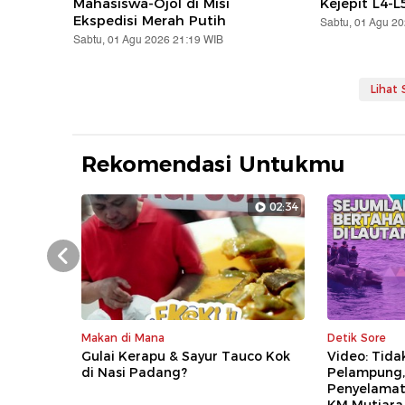
Mahasiswa-Ojol di Misi
Kejepit L4-L
Ekspedisi Merah Putih
Sabtu, 01 Agu 2
Sabtu, 01 Agu 2026 21:19 WIB
Lihat
Rekomendasi Untukmu
02:34
Prev
Makan di Mana
Detik Sore
Gulai Kerapu & Sayur Tauco Kok
Video: Tida
di Nasi Padang?
Pelampung, 
Penyelamat