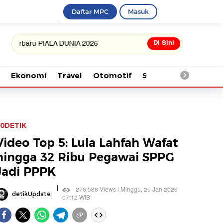
Daftar MPC
Masuk
Di Sini
aru PIALA DUNIA 2026
Ekonomi
Travel
Otomotif
Saintek
Kesehata
0DETIK
Video Top 5: Lula Lahfah Wafat
hingga 32 Ribu Pegawai SPPG
Jadi PPPK
|
276,588 Views | Minggu, 25 Jan 2026
detikUpdate
07:12 WIB