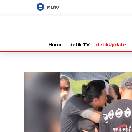
MENU
Home
detik TV
detikUpdate