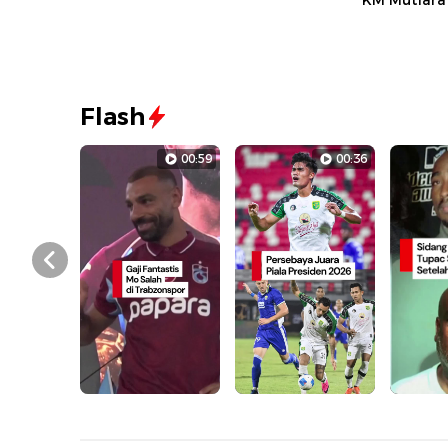
KM Mutiara 
Flash
00:59
00:36
Prev