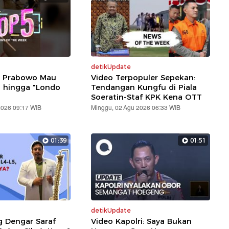
detikUpdate
: Prabowo Mau
Video Terpopuler Sepekan:
i hingga "Londo
Tendangan Kungfu di Piala
Soeratin-Staf KPK Kena OTT
2026 09:17 WIB
Minggu, 02 Agu 2026 06:33 WIB
01:39
01:51
detikUpdate
g Dengar Saraf
Video Kapolri: Saya Bukan