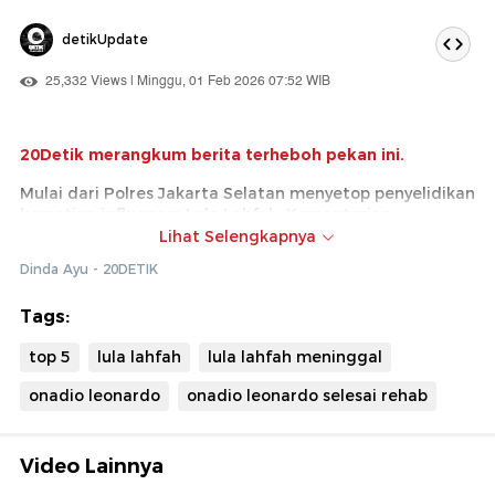
detikUpdate
25,332 Views | Minggu, 01 Feb 2026 07:52 WIB
20Detik merangkum berita terheboh pekan ini.
Mulai dari Polres Jakarta Selatan menyetop penyelidikan
kematian influencer Lula Lahfah, Kementerian
Komunikasi dan Digital (Komdigi) menetapkan aturan
Lihat Selengkapnya
baru soal registrasi SIM Card, hingga virus Nipah.
Dinda Ayu - 20DETIK
Lalu ada Onadio Leonardo yang sudah menyelesaikan
rehabilitasi narkoba serta heboh film yang dibintangi
Tags:
Lisa BLACKPINK dan Ma Dong Seok syuting di Kota Tua.
top 5
lula lahfah
lula lahfah meninggal
Simak rangkumannya berikut ini!
onadio leonardo
onadio leonardo selesai rehab
Tonton berita video lainnya di sini!
Video Lainnya