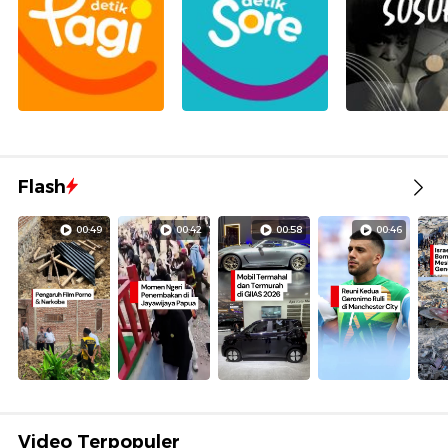
Flash
00:49
00:42
00:58
00:46
Video Terpopuler