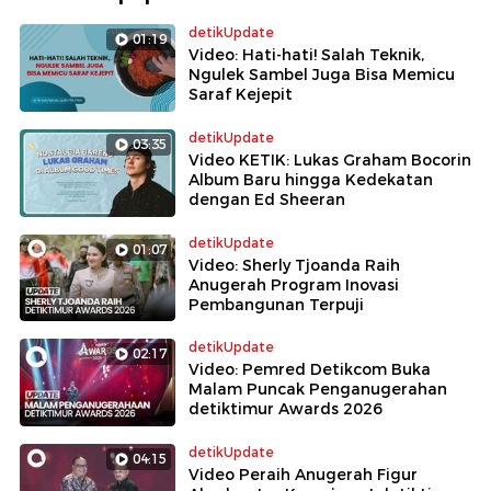
detikUpdate
01:19
Video: Hati-hati! Salah Teknik,
Ngulek Sambel Juga Bisa Memicu
Saraf Kejepit
detikUpdate
03:35
Video KETIK: Lukas Graham Bocorin
Album Baru hingga Kedekatan
dengan Ed Sheeran
detikUpdate
01:07
Video: Sherly Tjoanda Raih
Anugerah Program Inovasi
Pembangunan Terpuji
detikUpdate
02:17
Video: Pemred Detikcom Buka
Malam Puncak Penganugerahan
detiktimur Awards 2026
detikUpdate
04:15
Video Peraih Anugerah Figur