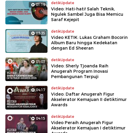
detikUpdate
01:19
Video: Hati-hati! Salah Teknik,
Ngulek Sambel Juga Bisa Memicu
Saraf Kejepit
detikUpdate
03:35
Video KETIK: Lukas Graham Bocorin
Album Baru hingga Kedekatan
dengan Ed Sheeran
detikUpdate
01:07
Video: Sherly Tjoanda Raih
Anugerah Program Inovasi
Pembangunan Terpuji
detikUpdate
04:17
Video: Daftar Anugerah Figur
Akselerator Kemajuan II detiktimur
Awards
detikUpdate
04:15
Video Peraih Anugerah Figur
Akselerator Kemajuan I detiktimur