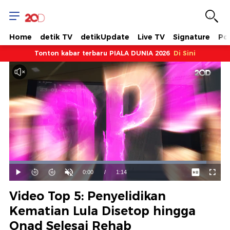
Home
detik TV
detikUpdate
Live TV
Signature
Pol
Tonton kabar terbaru PIALA DUNIA 2026
Di Sini
Dimuat
:
93.23%
Waktu
0:00
/
Durasi
1:14
Mainkan
Suara
Layar
Hidup
Saat
Video Top 5: Penyelidikan
ini
Kematian Lula Disetop hingga
Onad Selesai Rehab