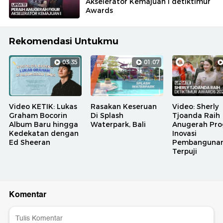
Akselerator Kemajuan I detiktimur
Awards
Rekomendasi Untukmu
03:35
01:07
Video KETIK: Lukas
Rasakan Keseruan
Video: Sherly
Graham Bocorin
Di Splash
Tjoanda Raih
Album Baru hingga
Waterpark, Bali
Anugerah Pr
Kedekatan dengan
Inovasi
Ed Sheeran
Pembanguna
Terpuji