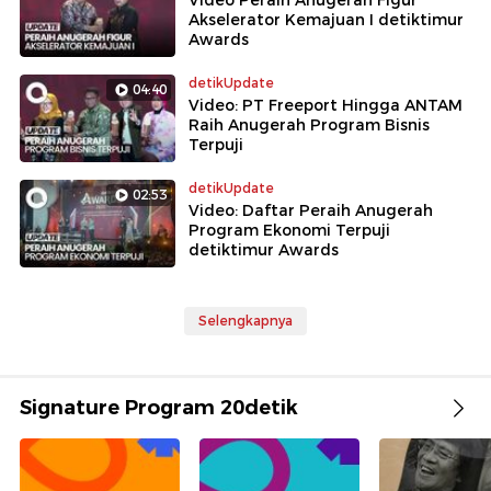
Video Peraih Anugerah Figur
Akselerator Kemajuan I detiktimur
Awards
detikUpdate
04:40
Video: PT Freeport Hingga ANTAM
Raih Anugerah Program Bisnis
Terpuji
detikUpdate
02:53
Video: Daftar Peraih Anugerah
Program Ekonomi Terpuji
detiktimur Awards
Selengkapnya
Signature Program 20detik