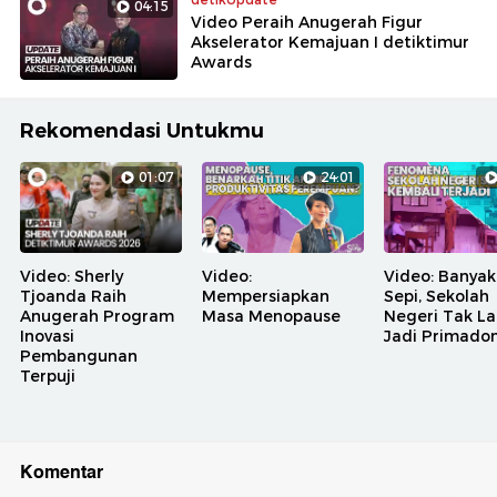
04:15
Video Peraih Anugerah Figur
Akselerator Kemajuan I detiktimur
Awards
Rekomendasi Untukmu
01:07
24:01
Video: Sherly
Video:
Video: Banyak
Tjoanda Raih
Mempersiapkan
Sepi, Sekolah
Anugerah Program
Masa Menopause
Negeri Tak La
Inovasi
Jadi Primado
Pembangunan
Terpuji