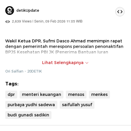
detikUpdate
2,639 Views | Senin, 09 Feb 2026 11:05 WIB
Wakil Ketua DPR, Sufmi Dasco Ahmad memimpin rapat
dengan pemerintah merespons persoalan penonaktifan
BPJS Kesehatan PBI JK (Penerima Bantuan Iuran
Jaminan Kesehatan).
Lihat Selengkapnya
Turut hadir Menteri Keuangan Purbaya Yudhi Sadewa,
Ori Salfian - 20DETIK
Menteri Kesehatan Budi Gunadi Sadikin, Menteri Sosial
Saifullah Yusuf, Menteri PPN/Kepala Bappenas Rachmat
Tags:
Pambudy, Kepala Badan Pusat Statistik (BPS) Amalia
Adininggar Widyasanti, dan Direktur Utama BPJS
dpr
menteri keuangan
mensos
menkes
Kesehatan Ali Gufron Mukti.
purbaya yudhi sadewa
saifullah yusuf
budi gunadi sadikin