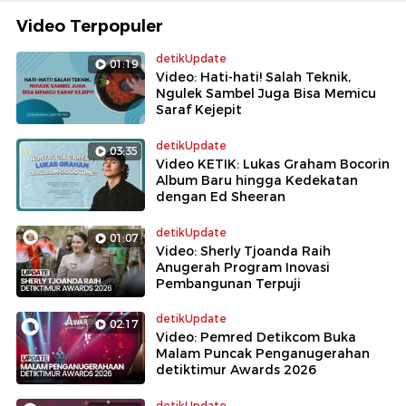
Video Terpopuler
detikUpdate
01:19
Video: Hati-hati! Salah Teknik,
Ngulek Sambel Juga Bisa Memicu
Saraf Kejepit
detikUpdate
03:35
Video KETIK: Lukas Graham Bocorin
Album Baru hingga Kedekatan
dengan Ed Sheeran
detikUpdate
01:07
Video: Sherly Tjoanda Raih
Anugerah Program Inovasi
Pembangunan Terpuji
detikUpdate
02:17
Video: Pemred Detikcom Buka
Malam Puncak Penganugerahan
detiktimur Awards 2026
detikUpdate