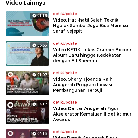
Video Lainnya
detikUpdate
01:19
Video: Hati-hati! Salah Teknik,
Ngulek Sambel Juga Bisa Memicu
Saraf Kejepit
detikUpdate
03:35
Video KETIK: Lukas Graham Bocorin
Album Baru hingga Kedekatan
dengan Ed Sheeran
detikUpdate
01:07
Video: Sherly Tjoanda Raih
Anugerah Program Inovasi
Pembangunan Terpuji
detikUpdate
04:17
Video: Daftar Anugerah Figur
Akselerator Kemajuan II detiktimur
Awards
detikUpdate
04:15