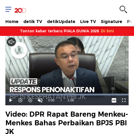
Home
detik TV
detikUpdate
Live TV
Signature
Pol
Tonton kabar terbaru PIALA DUNIA 2026
Di Sini
Dimuat
:
100.00%
Waktu
0:00
/
Durasi
1:06
Mainkan
Suara
Layar
Hidup
Saat
Video: DPR Rapat Bareng Menkeu-
ini
Menkes Bahas Perbaikan BPJS PBI
JK