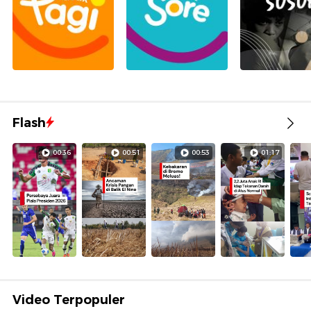
Flash
00:36
00:51
00:53
01:17
Video Terpopuler