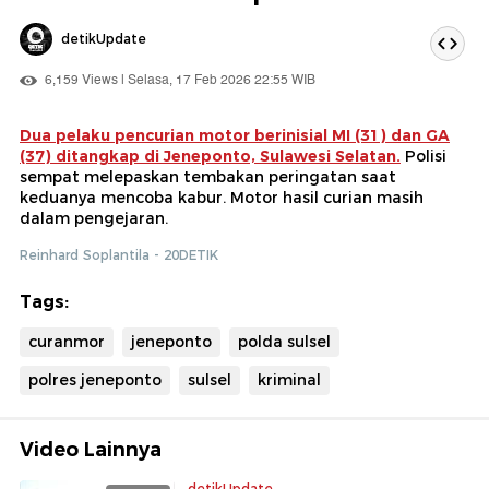
detikUpdate
6,159 Views | Selasa, 17 Feb 2026 22:55 WIB
Dua pelaku pencurian motor berinisial MI (31) dan GA
(37) ditangkap di Jeneponto, Sulawesi Selatan.
Polisi
sempat melepaskan tembakan peringatan saat
keduanya mencoba kabur. Motor hasil curian masih
dalam pengejaran.
Reinhard Soplantila - 20DETIK
Tags:
curanmor
jeneponto
polda sulsel
polres jeneponto
sulsel
kriminal
Video Lainnya
detikUpdate