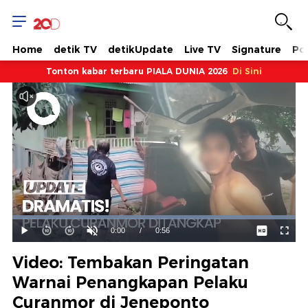
Home
detik TV
detikUpdate
Live TV
Signature
Pol
Tonton kabar terbaru PIALA DUNIA 2026
Di Sini
Dimuat
:
100.00%
Waktu
0:00
/
Durasi
0:56
Mainkan
Suara
Layar
Hidup
Saat
Video: Tembakan Peringatan
ini
Warnai Penangkapan Pelaku
Curanmor di Jeneponto