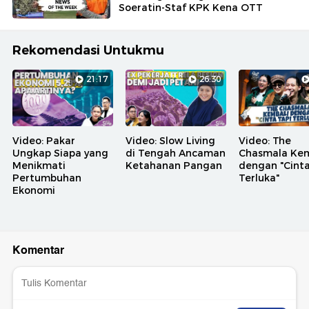
Soeratin-Staf KPK Kena OTT
Rekomendasi Untukmu
21:17
26:30
Video: Pakar
Video: Slow Living
Video: The
Ungkap Siapa yang
di Tengah Ancaman
Chasmala Kem
Menikmati
Ketahanan Pangan
dengan "Cinta
Pertumbuhan
Terluka"
Ekonomi