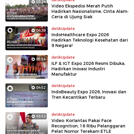
03:24
Video Ekspedisi Merah Putih
Hadirkan Nasionalisme, Cinta Alam-
Ceria di Ujung Siak
detikUpdate
04:39
IndoHealthcare Expo 2026
Hadirkan Teknologi Kesehatan dari
9 Negara!
detikUpdate
05:54
ILF & IGT Expo 2026 Resmi Dibuka,
Hadirkan Inovasi Industri
Manufaktur
detikUpdate
04:52
IndoBeauty Expo 2026, Inovasi dan
Tren Kecantikan Terbaru
detikUpdate
03:52
Video: Korlantas Pakai Face
Recognition, 16 Ribu Pelanggaran
Pelat Nomor Terekam ETLE