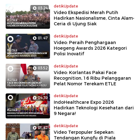
detikUpdate
03:24
Video Ekspedisi Merah Putih
Hadirkan Nasionalisme, Cinta Alam-
Ceria di Ujung Siak
detikUpdate
01:47
Video: Peraih Penghargaan
Hoegeng Awards 2026 Kategori
Polisi Inovatif
detikUpdate
03:52
Video: Korlantas Pakai Face
Recognition, 16 Ribu Pelanggaran
Pelat Nomor Terekam ETLE
detikUpdate
04:39
IndoHealthcare Expo 2026
Hadirkan Teknologi Kesehatan dari
9 Negara!
detikUpdate
01:47
Video Terpopuler Sepekan:
Tendangan Kungfu di Piala