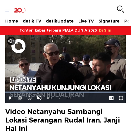
Home
detik TV
detikUpdate
Live TV
Signature
Pol
Tonton kabar terbaru PIALA DUNIA 2026
Di Sini
Dimuat
:
100.00%
Waktu
0:00
/
Durasi
1:02
Mainkan
Suara
Layar
Hidup
Saat
Video Netanyahu Sambangi
ini
Lokasi Serangan Rudal Iran, Janji
Hal Ini