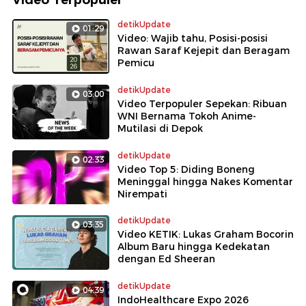
detikUpdate
01:29
Video: Wajib tahu, Posisi-posisi
Rawan Saraf Kejepit dan Beragam
Pemicu
detikUpdate
03:00
Video Terpopuler Sepekan: Ribuan
WNI Bernama Tokoh Anime-
Mutilasi di Depok
detikUpdate
02:33
Video Top 5: Diding Boneng
Meninggal hingga Nakes Komentar
Nirempati
detikUpdate
03:35
Video KETIK: Lukas Graham Bocorin
Album Baru hingga Kedekatan
dengan Ed Sheeran
detikUpdate
04:39
IndoHealthcare Expo 2026