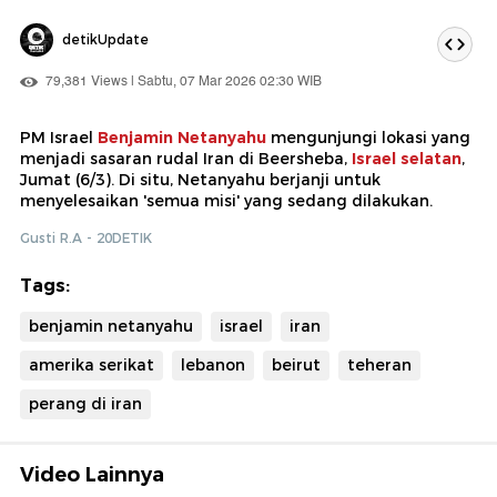
detikUpdate
79,381 Views | Sabtu, 07 Mar 2026 02:30 WIB
PM Israel
Benjamin Netanyahu
mengunjungi lokasi yang
menjadi sasaran rudal Iran di Beersheba,
Israel selatan
,
Jumat (6/3). Di situ, Netanyahu berjanji untuk
menyelesaikan 'semua misi' yang sedang dilakukan.
Gusti R.A - 20DETIK
Tags:
benjamin netanyahu
israel
iran
amerika serikat
lebanon
beirut
teheran
perang di iran
Video Lainnya