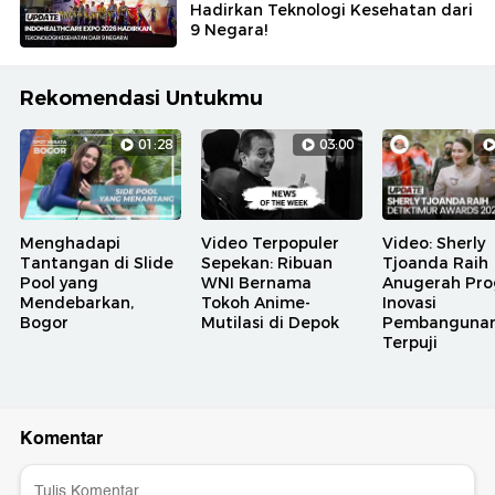
Hadirkan Teknologi Kesehatan dari
9 Negara!
Rekomendasi Untukmu
01:28
03:00
Menghadapi
Video Terpopuler
Video: Sherly
Tantangan di Slide
Sepekan: Ribuan
Tjoanda Raih
Pool yang
WNI Bernama
Anugerah Pr
Mendebarkan,
Tokoh Anime-
Inovasi
Bogor
Mutilasi di Depok
Pembanguna
Terpuji