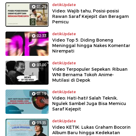
detikUpdate
01:29
Video: Wajib tahu, Posisi-posisi
Rawan Saraf Kejepit dan Beragam
Pemicu
detikUpdate
02:33
Video Top 5: Diding Boneng
Meninggal hingga Nakes Komentar
Nirempati
detikUpdate
03:00
Video Terpopuler Sepekan: Ribuan
WNI Bernama Tokoh Anime-
Mutilasi di Depok
detikUpdate
01:19
Video: Hati-hati! Salah Teknik,
Ngulek Sambel Juga Bisa Memicu
Saraf Kejepit
detikUpdate
03:35
Video KETIK: Lukas Graham Bocorin
Album Baru hingga Kedekatan