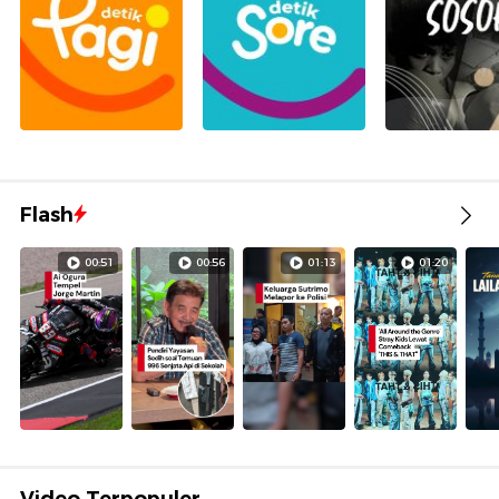
Flash
00:51
00:56
01:13
01:20
Video Terpopuler