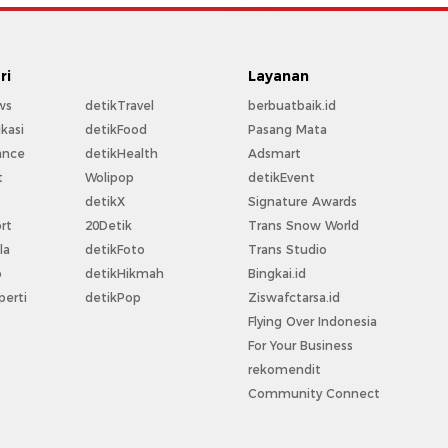
ri
Layanan
ws
detikTravel
berbuatbaik.id
kasi
detikFood
Pasang Mata
ance
detikHealth
Adsmart
t
Wolipop
detikEvent
t
detikX
Signature Awards
rt
20Detik
Trans Snow World
la
detikFoto
Trans Studio
o
detikHikmah
Bingkai.id
perti
detikPop
Ziswafctarsa.id
Flying Over Indonesia
For Your Business
rekomendit
Community Connect