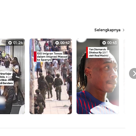
Selengkapnya
01:24
00:42
00:43