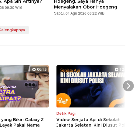
5, Apa Sih Artinya?
Hoegeng, Saya Hanya
Menyalakan Obor Hoegeng
026 09:30 WIB
Sabtu, 01 Agu 2026 08:22 WIB
 Selengkapnya
06:13
12:44
Nex
Detik Pagi
l yang Bikin Galaxy Z
Video: Senjata Api di Sekolah
 Layak Pakai Nama
Jakarta Selatan, Kini Diusut Polisi