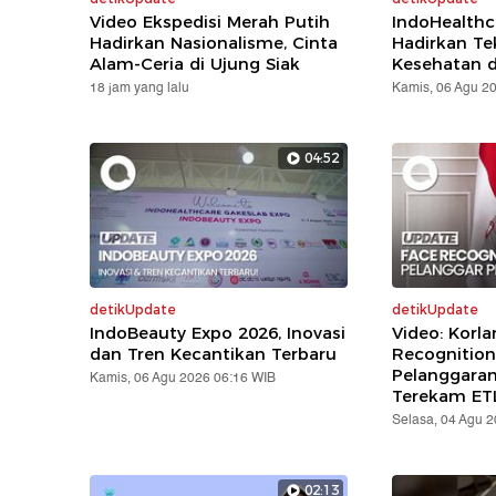
Video Ekspedisi Merah Putih
IndoHealthc
Hadirkan Nasionalisme, Cinta
Hadirkan Te
Alam-Ceria di Ujung Siak
Kesehatan d
18 jam yang lalu
Kamis, 06 Agu 2
04:52
detikUpdate
detikUpdate
IndoBeauty Expo 2026, Inovasi
Video: Korla
dan Tren Kecantikan Terbaru
Recognition
Pelanggara
Kamis, 06 Agu 2026 06:16 WIB
Terekam ET
Selasa, 04 Agu 
02:13