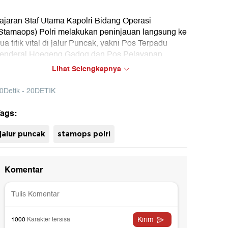
ajaran Staf Utama Kapolri Bidang Operasi
Stamaops) Polri melakukan peninjauan langsung ke
ua titik vital di jalur Puncak, yakni Pos Terpadu
enderal Hoegeng Gadog dan Pos Pelayanan
Posyan) Gunung Mas. Peninjauan ini dilakukan
Lihat Selengkapnya
ntuk memastikan kesiapan pengamanan libur
ebaran dalam Operasi Ketupat 2026.
0Detik - 20DETIK
ags:
uh
jalur puncak
stamops polri