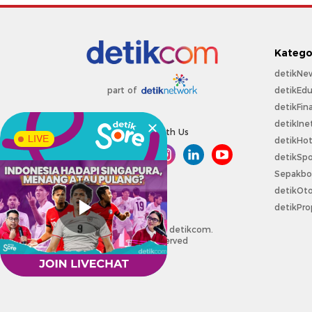
Katego
detikNe
detikEdu
part of
detikFin
detikIne
Connect With Us
LIVE
detikHo
detikSpo
Sepakbo
detikOt
detikPro
Copyright @ 2026 detikcom.
All right reserved