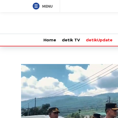
MENU
Home
detik TV
detikUpdate