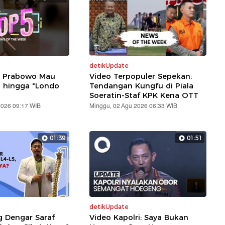
detikUpdate
: Prabowo Mau
Video Terpopuler Sepekan:
i hingga "Londo
Tendangan Kungfu di Piala
Soeratin-Staf KPK Kena OTT
2026 09:17 WIB
Minggu, 02 Agu 2026 06:33 WIB
01:39
01:51
detikUpdate
g Dengar Saraf
Video Kapolri: Saya Bukan