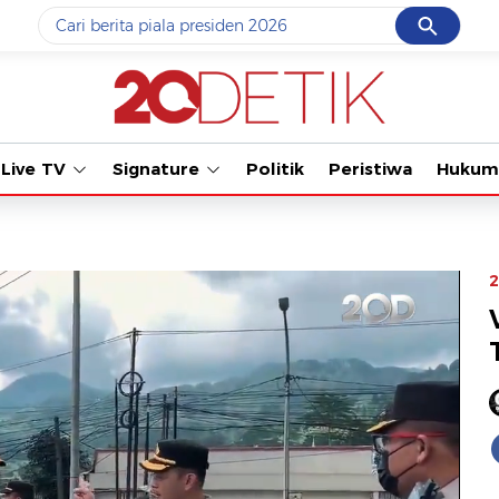
Cancel
Yang sedang ramai dicari
#1
piala presiden 2026
#2
prabowo
Live TV
Signature
Politik
Peristiwa
Hukum
#3
gempa hari ini
#4
demo
#5
iran
2
Promoted
Terakhir yang dicari
Loading...