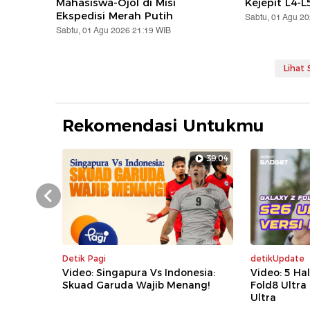
Mahasiswa-Ojol di Misi
Kejepit L4-L
Ekspedisi Merah Putih
Sabtu, 01 Agu 2
Sabtu, 01 Agu 2026 21:19 WIB
Lihat
Rekomendasi Untukmu
39:04
Prev
Detik Pagi
detikUpdate
Video: Singapura Vs Indonesia:
Video: 5 Ha
Skuad Garuda Wajib Menang!
Fold8 Ultra
Ultra