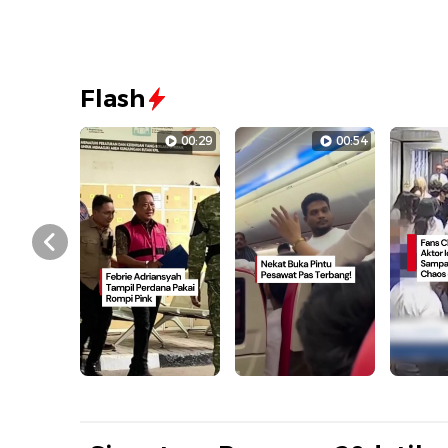
Flash
00:29
00:54
Prev