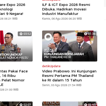
are Expo 2026
ILF & IGT Expo 2026 Resmi
knologi
Dibuka, Hadirkan Inovasi
ari 9 Negara!
Industri Manufaktur
026 06:21 WIB
Kamis, 06 Agu 2026 06:20 WIB
03:52
01:36
detikUpdate
ntas Pakai Face
Video Prabowo: Ini Kunjungan
, 16 Ribu
Resmi Pertama PM Thailand
n Pelat Nomor
ke RI dalam 15 Tahun
LE
Senin, 03 Agu 2026 21:54 WIB
2026 21:00 WIB
02:07
01:47