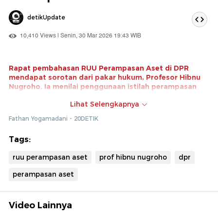
detikUpdate
10,410 Views | Senin, 30 Mar 2026 19:43 WIB
Rapat pembahasan RUU Perampasan Aset di DPR
mendapat sorotan dari pakar hukum, Profesor Hibnu
Nugroho. Ia menilai penggunaan istilah perampasan
dalam rancangan undang-undang tersebut kurang
Lihat Selengkapnya
tepat dan berpotensi menimbulkan persoalan hukum.
Fathan Yogamadani - 20DETIK
Hibnu mengingatkan, diksi tersebut bisa menimbulkan
kesan pelanggaran hak asasi manusia jika tidak diatur
Tags:
secara jelas. Ia pun mendorong agar konsep dalam RUU
ini disusun lebih hati-hati agar tetap menjamin keadilan
ruu perampasan aset
prof hibnu nugroho
dpr
dan kepastian hukum.
perampasan aset
Video Lainnya