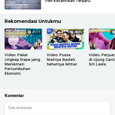
Tren Kecantikan Terbaru
Rekomendasi Untukmu
21:17
39:34
Video: Pakar
Video: Puasa
Video: Perjua
Ungkap Siapa yang
Niatnya Ibadah,
di Ujung Cant
Menikmati
Sehatnya Ikhtiar
Siti Laela
Pertumbuhan
Ekonomi