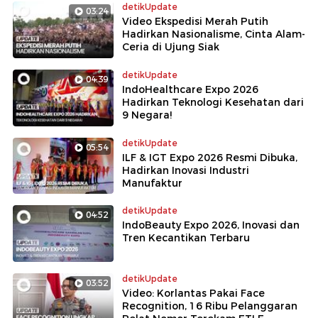
detikUpdate
03:24
Video Ekspedisi Merah Putih
Hadirkan Nasionalisme, Cinta Alam-
Ceria di Ujung Siak
detikUpdate
04:39
IndoHealthcare Expo 2026
Hadirkan Teknologi Kesehatan dari
9 Negara!
detikUpdate
05:54
ILF & IGT Expo 2026 Resmi Dibuka,
Hadirkan Inovasi Industri
Manufaktur
detikUpdate
04:52
IndoBeauty Expo 2026, Inovasi dan
Tren Kecantikan Terbaru
detikUpdate
03:52
Video: Korlantas Pakai Face
Recognition, 16 Ribu Pelanggaran