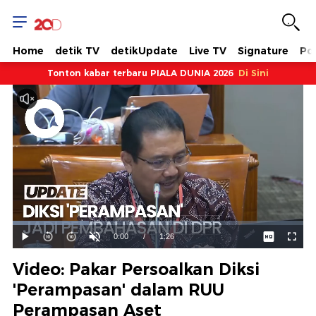
Home
detik TV
detikUpdate
Live TV
Signature
Pol
Tonton kabar terbaru PIALA DUNIA 2026
Di Sini
Dimuat
:
26.22%
Waktu
0:00
/
Durasi
1:26
Mainkan
Suara
Layar
Hidup
Saat
Video: Pakar Persoalkan Diksi
ini
'Perampasan' dalam RUU
Perampasan Aset