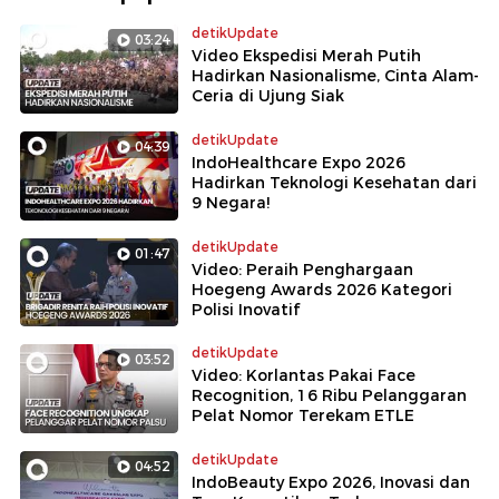
detikUpdate
03:24
Video Ekspedisi Merah Putih
Hadirkan Nasionalisme, Cinta Alam-
Ceria di Ujung Siak
detikUpdate
04:39
IndoHealthcare Expo 2026
Hadirkan Teknologi Kesehatan dari
9 Negara!
detikUpdate
01:47
Video: Peraih Penghargaan
Hoegeng Awards 2026 Kategori
Polisi Inovatif
detikUpdate
03:52
Video: Korlantas Pakai Face
Recognition, 16 Ribu Pelanggaran
Pelat Nomor Terekam ETLE
detikUpdate
04:52
IndoBeauty Expo 2026, Inovasi dan