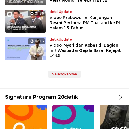
Pelat Nomor Terekam ETLE
detikUpdate
01:36
Video Prabowo: Ini Kunjungan
Resmi Pertama PM Thailand ke RI
dalam 15 Tahun
detikUpdate
02:13
Video: Nyeri dan Kebas di Bagian
Ini? Waspadai Gejala Saraf Kejepit
L4-L5
Selengkapnya
Signature Program 20detik