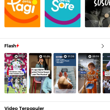
Flash
00:36
01:09
01:36
00:39
Video Terpopuler