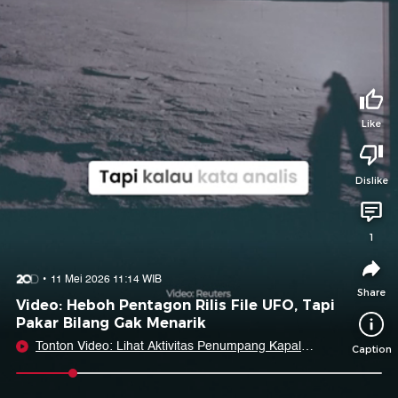
Tidak suka video ini?
Suka video ini?
Login untuk menyampaikan pendapat.
Login untuk menyampaikan pendapat.
Masuk
Masuk
Like
Share to
Dislike
Facebook
X
Whatsapp
Telegram
1
Copy Link
Copy Embed
Copy Embed &
11 Mei 2026 11:14 WIB
Caption
Share
Video: Heboh Pentagon Rilis File UFO, Tapi
Pakar Bilang Gak Menarik
Tonton Video: Lihat Aktivitas Penumpang Kapal
Caption
Hondius Setelah Temuan Hantavirus
0:09