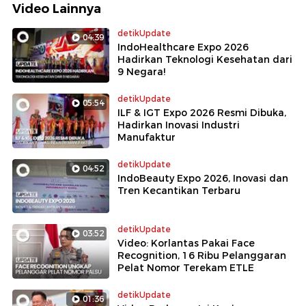
Video Lainnya
detikUpdate
04:39
IndoHealthcare Expo 2026
Hadirkan Teknologi Kesehatan dari
9 Negara!
detikUpdate
05:54
ILF & IGT Expo 2026 Resmi Dibuka,
Hadirkan Inovasi Industri
Manufaktur
detikUpdate
04:52
IndoBeauty Expo 2026, Inovasi dan
Tren Kecantikan Terbaru
detikUpdate
03:52
Video: Korlantas Pakai Face
Recognition, 16 Ribu Pelanggaran
Pelat Nomor Terekam ETLE
detikUpdate
01:36