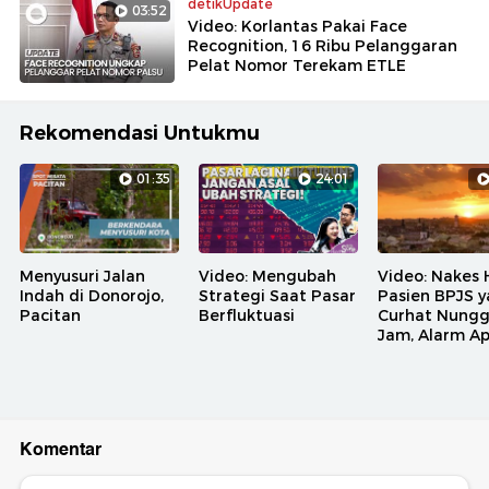
detikUpdate
03:52
Video: Korlantas Pakai Face
Recognition, 16 Ribu Pelanggaran
Pelat Nomor Terekam ETLE
Rekomendasi Untukmu
01:35
24:01
Menyusuri Jalan
Video: Mengubah
Video: Nakes 
Indah di Donorojo,
Strategi Saat Pasar
Pasien BPJS 
Pacitan
Berfluktuasi
Curhat Nungg
Jam, Alarm A