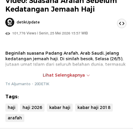
Video: Suasana Arafah Sebelum
Kedatangan Jemaah Haji
detikUpdate
101,776 Views | Senin, 25 Mei 2026 15:57 WIB
Beginilah suasana Padang Arafah, Arab Saudi, jelang
kedatangan jemaah haji. Di sinilah besok, Selasa (26/5),
jutaan umat Islam dari seluruh belahan dunia, termasuk
ratusan ribu jemaah haji Indonesia, akan berkumpul
Lihat Selengkapnya
untuk melaksanakan inti dari ibadah haji, yaitu wukuf.
Pergerakan jemaah digeser secara bertahap sejak jam 7
Tri Aljumanto - 20DETIK
pagi waktu setempat pakai bus untuk menghindari
gridlock alias macet total.
Tags:
Tantangan utama saat ini adalah cuaca ekstrem yang
haji
haji 2026
kabar haji
kabar haji 2018
bisa menyentuh hingga 44 derajat Celsius! Petugas PPIH
di lapangan terus gerak cepat buat memastikan
arafah
fasilitas tenda, seperti AC dan air bersih, berfungsi
optimal biar jemaah bisa istirahat nyaman sebelum
puncak wukuf.