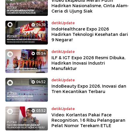
Video Ekspedisi Merah Putih
Hadirkan Nasionalisme, Cinta Alam-
Ceria di Ujung Siak
detikUpdate
04:39
IndoHealthcare Expo 2026
Hadirkan Teknologi Kesehatan dari
9 Negara!
detikUpdate
05:54
ILF & IGT Expo 2026 Resmi Dibuka,
Hadirkan Inovasi Industri
Manufaktur
detikUpdate
04:52
IndoBeauty Expo 2026, Inovasi dan
Tren Kecantikan Terbaru
detikUpdate
03:52
Video: Korlantas Pakai Face
Recognition, 16 Ribu Pelanggaran
Pelat Nomor Terekam ETLE