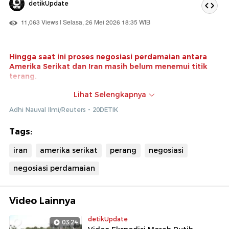
detikUpdate
11,063 Views | Selasa, 26 Mei 2026 18:35 WIB
Hingga saat ini proses negosiasi perdamaian antara
Amerika Serikat dan Iran masih belum menemui titik
terang.
Juru bicara pemerintahan Iran, Fatemeh Mohajerani,
Lihat Selengkapnya
menilai masalah buntunya negosiasi saat ini karena
Adhi Nauval Ilmi/Reuters - 20DETIK
Amerika Serikat yang kerap tak konsisten.
Klik di sini untuk melihat video lainnya!
Tags:
iran
amerika serikat
perang
negosiasi
negosiasi perdamaian
Video Lainnya
detikUpdate
03:24