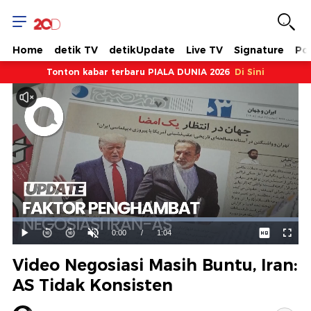
Home
detik TV
detikUpdate
Live TV
Signature
Pol
Tonton kabar terbaru PIALA DUNIA 2026
Di Sini
Dimuat
:
100.00%
Waktu
0:00
/
Durasi
1:04
Mainkan
Suara
Layar
Hidup
Saat
Video Negosiasi Masih Buntu, Iran:
ini
AS Tidak Konsisten