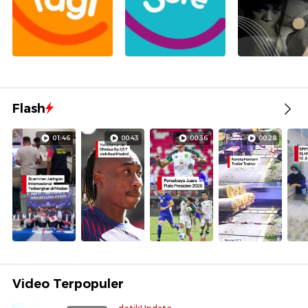
Flash
01:46
00:43
00:36
00:28
Video Terpopuler