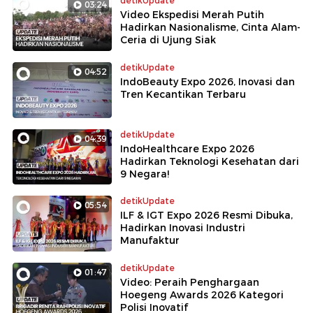
detikUpdate
03:24
Video Ekspedisi Merah Putih
Hadirkan Nasionalisme, Cinta Alam-
Ceria di Ujung Siak
detikUpdate
04:52
IndoBeauty Expo 2026, Inovasi dan
Tren Kecantikan Terbaru
detikUpdate
04:39
IndoHealthcare Expo 2026
Hadirkan Teknologi Kesehatan dari
9 Negara!
detikUpdate
05:54
ILF & IGT Expo 2026 Resmi Dibuka,
Hadirkan Inovasi Industri
Manufaktur
detikUpdate
01:47
Video: Peraih Penghargaan
Hoegeng Awards 2026 Kategori
Polisi Inovatif