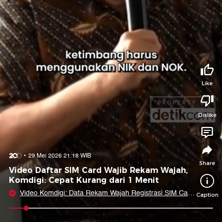
Tidak suka video ini?
Suka video ini?
Login untuk menyampaikan pendapat.
Login untuk menyampaikan pendapat.
Masuk
Masuk
Share to
Like
Dislike
Facebook
X
Whatsapp
Telegram
Copy Link
Copy Embed
Copy Embed &
29 Mei 2026 21:18 WIB
Caption
Share
Video Daftar SIM Card Wajib Rekam Wajah,
Komdigi: Cepat Kurang dari 1 Menit
Video Komdigi: Data Rekam Wajah Registrasi SIM Card
Caption
Tak Disimpan Opsel
0:08