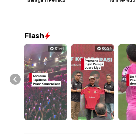
Beragam Pemicu
Anime-Mutil
Flash
01:41
00:54
Prev