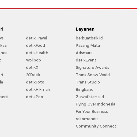
ri
Layanan
ws
detikTravel
berbuatbaik.id
kasi
detikFood
Pasang Mata
ance
detikHealth
Adsmart
t
Wolipop
detikEvent
t
detikX
Signature Awards
rt
20Detik
Trans Snow World
la
detikFoto
Trans Studio
o
detikHikmah
Bingkai.id
perti
detikPop
Ziswafctarsa.id
Flying Over Indonesia
For Your Business
rekomendit
Community Connect