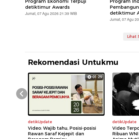
Program Ekonomi Terpuji
Program Ino
detiktimur Awards
Pembanguna
detiktimur 
Jumat, 07 Agu 2026 21:39 WIB
Jumat, 07 Agu 2
Lihat
Rekomendasi Untukmu
01:29
Prev
detikUpdate
detikUpdate
Video: Wajib tahu, Posisi-posisi
Video Terpo
Rawan Saraf Kejepit dan
Ribuan WNI