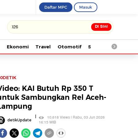
Daftar MPC
Masuk
Di Sini
Tonton kabar terbaru PIALA 
Ekonomi
Travel
Otomotif
Saintek
Kesehata
0DETIK
Video: KAI Butuh Rp 350 T
untuk Sambungkan Rel Aceh-
Lampung
|
10,618 Views | Rabu, 03 Jun 2026
detikUpdate
16:15 WIB