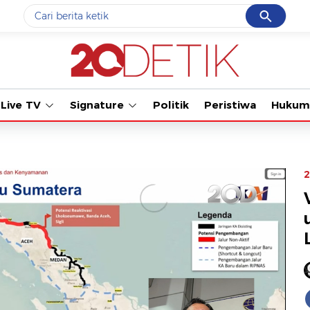
Cancel
Yang sedang ramai dicari
#1
ketik
#2
bromo
Live TV
Signature
Politik
Peristiwa
Hukum
#3
streaming motogp
#4
prabowo
#5
data live draw sgp
2
Promoted
Terakhir yang dicari
Loading...