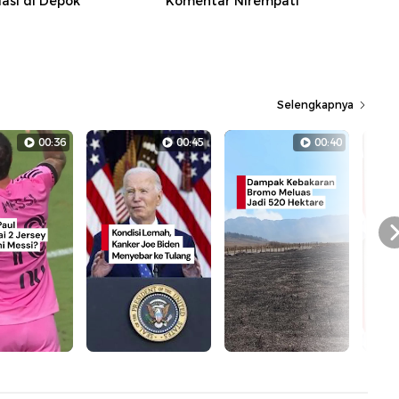
asi di Depok
Komentar Nirempati
Selengkapnya
00:36
00:45
00:40