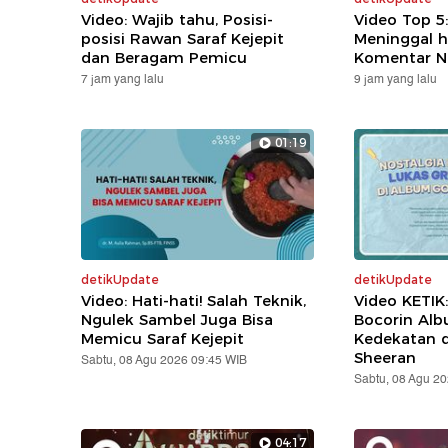
Video: Wajib tahu, Posisi-
Video Top 5
posisi Rawan Saraf Kejepit
Meninggal h
dan Beragam Pemicu
Komentar N
7 jam yang lalu
9 jam yang lalu
01:19
detikUpdate
detikUpdate
Video: Hati-hati! Salah Teknik,
Video KETIK
Ngulek Sambel Juga Bisa
Bocorin Alb
Memicu Saraf Kejepit
Kedekatan 
Sheeran
Sabtu, 08 Agu 2026 09:45 WIB
Sabtu, 08 Agu 2
04:17