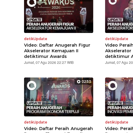
detikUpdate
detikUpdate
Video: Daftar Anugerah Figur
Video Perai
Akselerator Kemajuan II
Akselerator
detiktimur Awards
detiktimur 
Jumat, 07 Agu 2026 22:27 WIB
Jumat, 07 Agu 2
02:53
detikUpdate
detikUpdate
Video: Daftar Peraih Anugerah
Video: Pera