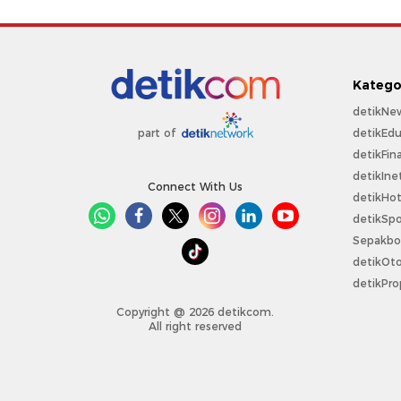
Katego
detikNe
detikEdu
part of
detikFin
detikIne
Connect With Us
detikHo
detikSpo
Sepakbo
detikOt
detikPro
Copyright @ 2026 detikcom.
All right reserved