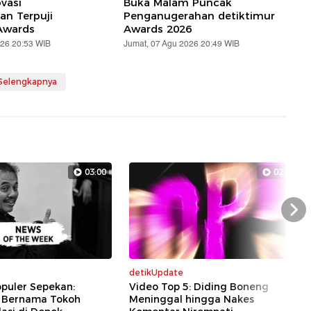
vasi
Buka Malam Puncak
n Terpuji
Penganugerahan detiktimur
Awards
Awards 2026
026 20:53 WIB
Jumat, 07 Agu 2026 20:49 WIB
 Selengkapnya
03:00
02:33
Nex
detikUpdate
puler Sepekan:
Video Top 5: Diding Boneng
 Bernama Tokoh
Meninggal hingga Nakes