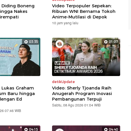
: Diding Boneng
Video Terpopuler Sepekan:
ingga Nakes
Ribuan WNI Bernama Tokoh
irempati
Anime-Mutilasi di Depok
10 jam yang lalu
03:35
01:07
detikUpdate
: Lukas Graham
Video: Sherly Tjoanda Raih
um Baru hingga
Anugerah Program Inovasi
dengan Ed
Pembangunan Terpuji
Sabtu, 08 Agu 2026 01:04 WIB
026 07:46 WIB
04:15
04:40