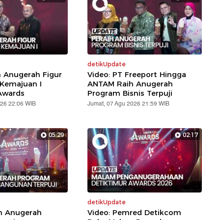
detikUpdate
h Anugerah Figur
Video: PT Freeport Hingga
 Kemajuan I
ANTAM Raih Anugerah
Awards
Program Bisnis Terpuji
026 22:06 WIB
Jumat, 07 Agu 2026 21:59 WIB
05:29
02:17
detikUpdate
ih Anugerah
Video: Pemred Detikcom