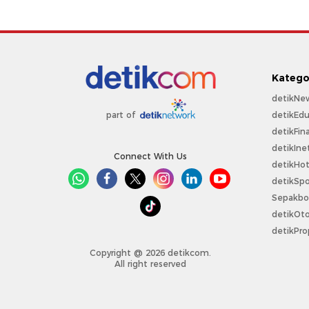
Katego
detikNe
detikEdu
part of
detikFin
detikIne
Connect With Us
detikHo
detikSpo
Sepakbo
detikOt
detikPro
Copyright @ 2026 detikcom.
All right reserved