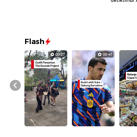
detiktimur
Flash
00:27
00:47
Prev