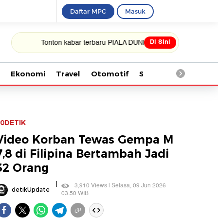
Daftar MPC
Masuk
Di Sini
Tonton kabar terbaru PIALA DUNIA 2026
Ekonomi
Travel
Otomotif
Saintek
Kesehata
0DETIK
Video Korban Tewas Gempa M
7,8 di Filipina Bertambah Jadi
32 Orang
|
3,910 Views | Selasa, 09 Jun 2026
detikUpdate
03:50 WIB