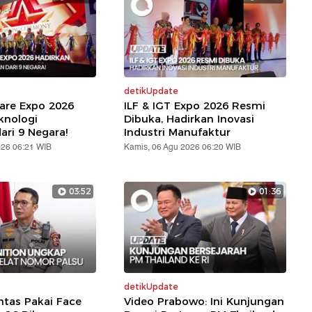
detikUpdate
are Expo 2026
ILF & IGT Expo 2026 Resmi
knologi
Dibuka, Hadirkan Inovasi
ari 9 Negara!
Industri Manufaktur
026 06:21 WIB
Kamis, 06 Agu 2026 06:20 WIB
03:52
01:36
detikUpdate
ntas Pakai Face
Video Prabowo: Ini Kunjungan