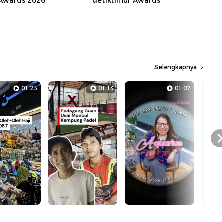
 Awards 2026
detiktimur Awards
Selengkapnya
01:23
01:13
01:07