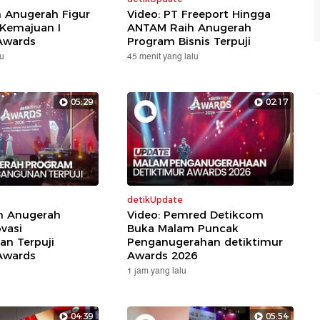
h Anugerah Figur
Video: PT Freeport Hingga
 Kemajuan I
ANTAM Raih Anugerah
Awards
Program Bisnis Terpuji
lu
45 menit yang lalu
05:29
02:17
detikUpdate
ih Anugerah
Video: Pemred Detikcom
vasi
Buka Malam Puncak
n Terpuji
Penganugerahan detiktimur
Awards
Awards 2026
1 jam yang lalu
04:39
05:54