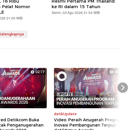
, 16 Ribu
Resmi Pertama PM Thailand
n Pelat Nomor
ke RI dalam 15 Tahun
LE
Senin, 03 Agu 2026 21:54 WIB
2026 21:00 WIB
 Selengkapnya
02:17
05:29
Nex
detikUpdate
red Detikcom Buka
Video: Peraih Anugerah Program
cak Penganugerahan
Inovasi Pembangunan Terpuji