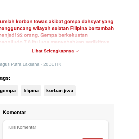
umlah korban tewas akibat gempa dahsyat yang
engguncang wilayah selatan Filipina bertambah
enjadi 32 orang. Gempa berkekuatan
agnitudo 7,8 itu juga menyebabkan sedikitnya
34 orang terluka dan merusak sejumlah
Lihat Selengkapnya
angunan serta infrastruktur.
agus Putra Laksana - 20DETIK
toritas Filipina masih melakukan pencarian dan
vakuasi di sejumlah lokasi terdampak.
ags:
uh
gempa
filipina
korban jiwa