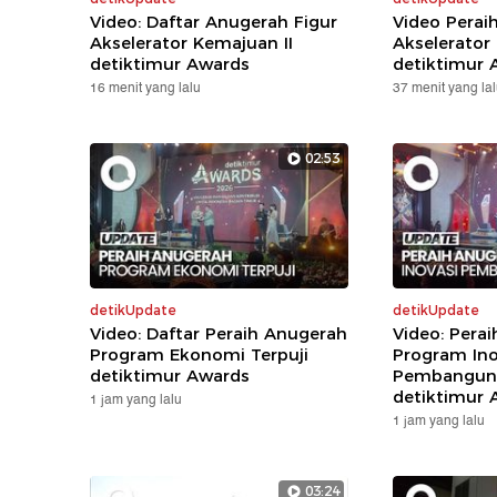
Video: Daftar Anugerah Figur
Video Perai
Akselerator Kemajuan II
Akselerator
detiktimur Awards
detiktimur 
16 menit yang lalu
37 menit yang la
02:53
detikUpdate
detikUpdate
Video: Daftar Peraih Anugerah
Video: Pera
Program Ekonomi Terpuji
Program Ino
detiktimur Awards
Pembanguna
detiktimur 
1 jam yang lalu
1 jam yang lalu
03:24