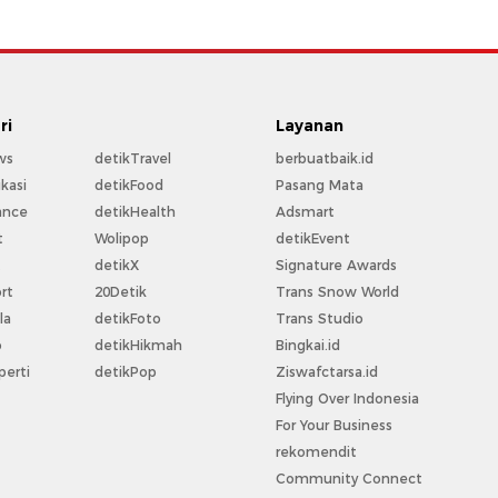
ri
Layanan
ws
detikTravel
berbuatbaik.id
kasi
detikFood
Pasang Mata
ance
detikHealth
Adsmart
t
Wolipop
detikEvent
t
detikX
Signature Awards
rt
20Detik
Trans Snow World
la
detikFoto
Trans Studio
o
detikHikmah
Bingkai.id
perti
detikPop
Ziswafctarsa.id
Flying Over Indonesia
For Your Business
rekomendit
Community Connect