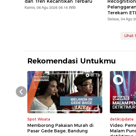
dan Tren Kecantikan Terbaru
Recognition
Pelanggara
Kamis, 06 Agu 2026 06:16 WIB
Terekam ET
Selasa, 04 Agu 
Lihat
Rekomendasi Untukmu
01:19
Prev
Spot Wisata
detikUpdate
Memborong Pakaian Murah di
Video: Pem
Pasar Gede Bage, Bandung
Malam Pun