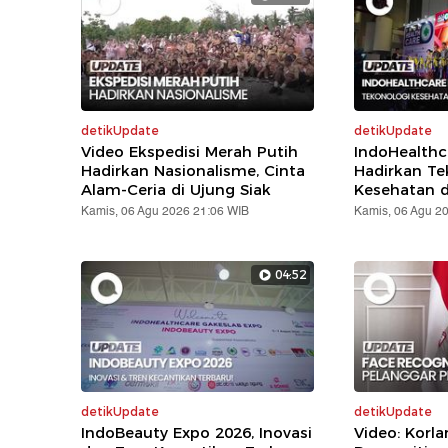
detikUpdate
detikUpdate
Video Ekspedisi Merah Putih
IndoHealthc
Hadirkan Nasionalisme, Cinta
Hadirkan Te
Alam-Ceria di Ujung Siak
Kesehatan d
Kamis, 06 Agu 2026 21:06 WIB
Kamis, 06 Agu 2
04:52
detikUpdate
detikUpdate
IndoBeauty Expo 2026, Inovasi
Video: Korla