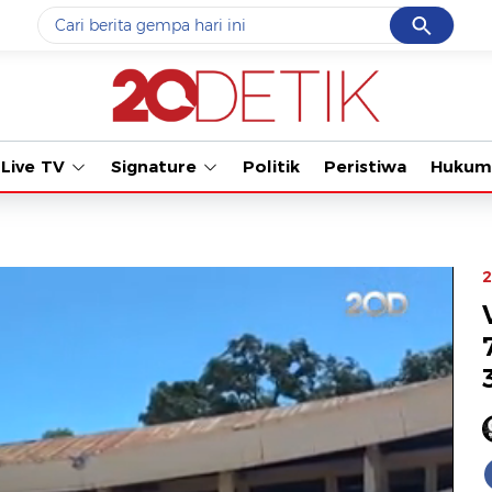
Cancel
Yang sedang ramai dicari
#1
data live draw sgp
#2
piala presiden 2026
Live TV
Signature
Politik
Peristiwa
Hukum
#3
prabowo
#4
iran
#5
gempa hari ini
2
Promoted
Terakhir yang dicari
Loading...