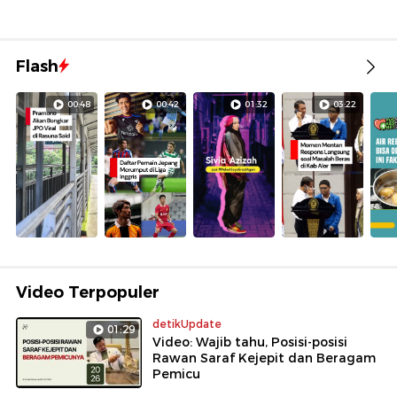
Flash
00:48
00:42
01:32
03:22
Video Terpopuler
detikUpdate
01:29
Video: Wajib tahu, Posisi-posisi
Rawan Saraf Kejepit dan Beragam
Pemicu