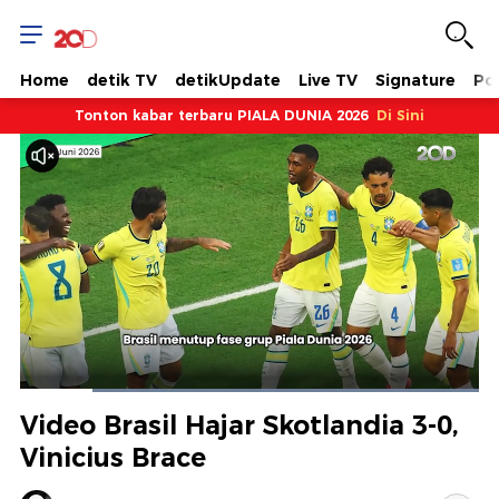
Home
detik TV
detikUpdate
Live TV
Signature
Pol
Tonton kabar terbaru PIALA DUNIA 2026
Di Sini
Dimuat
:
100.00%
Waktu
0:06
/
Durasi
0:39
Berhenti
Suara
Layar
Video Brasil Hajar Skotlandia 3-0,
Hidup
Saat
Vinicius Brace
ini