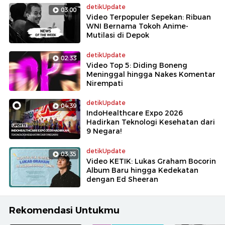
detikUpdate
03:00
Video Terpopuler Sepekan: Ribuan
WNI Bernama Tokoh Anime-
Mutilasi di Depok
detikUpdate
02:33
Video Top 5: Diding Boneng
Meninggal hingga Nakes Komentar
Nirempati
detikUpdate
04:39
IndoHealthcare Expo 2026
Hadirkan Teknologi Kesehatan dari
9 Negara!
detikUpdate
03:35
Video KETIK: Lukas Graham Bocorin
Album Baru hingga Kedekatan
dengan Ed Sheeran
Rekomendasi Untukmu