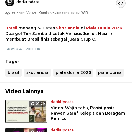
detikUpdate
867,902 Views | Kamis, 25 Jun 2026 08:03 WIB
Brasil
menang 3-0 atas
Skotlandia
di
Piala Dunia 2026
.
Dua gol Tim Samba dicetak Vinicius Junior. Hasil ini
membuat Brasil finis sebagai juara Grup C.
Gusti R.A - 20DETIK
Tags:
brasil
skotlandia
piala dunia 2026
piala dunia
Video Lainnya
detikUpdate
01:29
Video: Wajib tahu, Posisi-posisi
Rawan Saraf Kejepit dan Beragam
Pemicu
detikUpdate
02:33