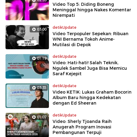
Video Top 5: Diding Boneng
Meninggal hingga Nakes Komentar
Nirempati
detikUpdate
03:00
Video Terpopuler Sepekan: Ribuan
WNI Bernama Tokoh Anime-
Mutilasi di Depok
detikUpdate
01:19
Video: Hati-hati! Salah Teknik,
Ngulek Sambel Juga Bisa Memicu
Saraf Kejepit
detikUpdate
03:35
Video KETIK: Lukas Graham Bocorin
Album Baru hingga Kedekatan
dengan Ed Sheeran
detikUpdate
01:07
Video: Sherly Tjoanda Raih
Anugerah Program Inovasi
Pembangunan Terpuji