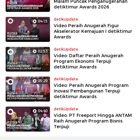
Malam Puncak Penganugerahan
detiktimur Awards 2026
detikUpdate
04:15
Video Peraih Anugerah Figur
Akselerator Kemajuan I detiktimur
Awards
detikUpdate
02:53
Video: Daftar Peraih Anugerah
Program Ekonomi Terpuji
detiktimur Awards
detikUpdate
05:29
Video: Peraih Anugerah Program
Inovasi Pembangunan Terpuji
detiktimur Awards
detikUpdate
04:40
Video: PT Freeport Hingga ANTAM
Raih Anugerah Program Bisnis
Terpuji