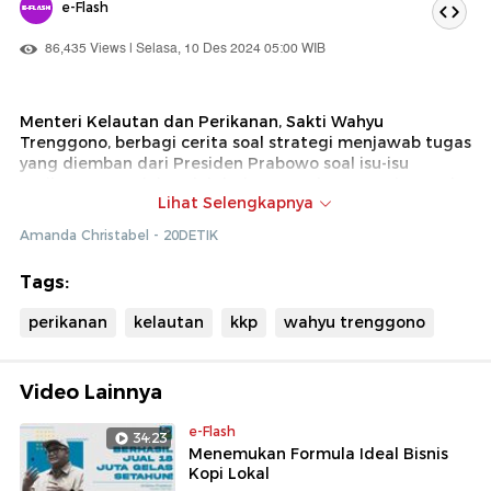
e-Flash
86,435 Views | Selasa, 10 Des 2024 05:00 WIB
Menteri Kelautan dan Perikanan, Sakti Wahyu
Trenggono, berbagi cerita soal strategi menjawab tugas
yang diemban dari Presiden Prabowo soal isu-isu
perikanan saat ini. Mulai dari pemenuhan protein untuk
Lihat Selengkapnya
makanan bergizi gratis, budidaya tuna, hingga
kemandirian pergaraman Tanah Air. Simak
Amanda Christabel - 20DETIK
selengkapnya di Big Cheese bersama Menteri Kelautan
dan Perikanan, Sakti Wahyu Trenggono: Misi
Tags:
Mengembalikan Kejayaan Perikanan Indonesia.
perikanan
kelautan
kkp
wahyu trenggono
Video Lainnya
e-Flash
34:23
Menemukan Formula Ideal Bisnis
Kopi Lokal