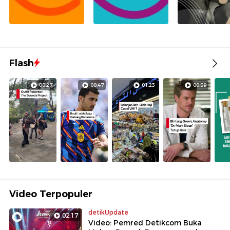
Flash
00:27
00:47
01:23
00:59
Video Terpopuler
detikUpdate
02:17
Video: Pemred Detikcom Buka