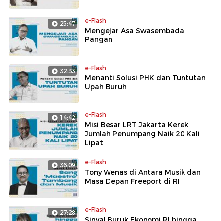
e-Flash
25:47
Mengejar Asa Swasembada
Pangan
e-Flash
32:33
Menanti Solusi PHK dan Tuntutan
Upah Buruh
e-Flash
14:42
Misi Besar LRT Jakarta Kerek
Jumlah Penumpang Naik 20 Kali
Lipat
e-Flash
36:09
Tony Wenas di Antara Musik dan
Masa Depan Freeport di RI
e-Flash
27:28
Sinyal Buruk Ekonomi RI hingga