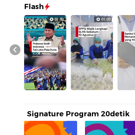
Flash
01:30
01:07
Prev
Signature Program 20detik