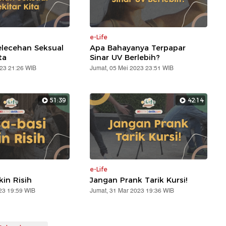
e-Life
lecehan Seksual
Apa Bahayanya Terpapar
ta
Sinar UV Berlebih?
023 21:26 WIB
Jumat, 05 Mei 2023 23:51 WIB
51:39
42:14
e-Life
kin Risih
Jangan Prank Tarik Kursi!
23 19:59 WIB
Jumat, 31 Mar 2023 19:36 WIB