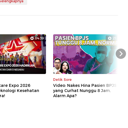
 Selengkapnya
04:39
21:17
Nex
Detik Sore
care Expo 2026
Video: Nakes Hina Pasien BPJS
eknologi Kesehatan
yang Curhat Nunggu 8 Jam,
ra!
Alarm Apa?