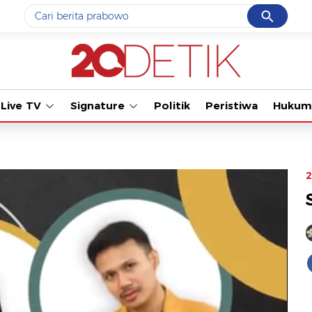
Cancel
Yang sedang ramai dicari
Tonton kabar t
#1
gempa hari ini
#2
gempa
Live TV
Signature
Politik
Peristiwa
Hukum
#3
prabowo
#4
iran
#5
demo
2
Promoted
Terakhir yang dicari
Loading...