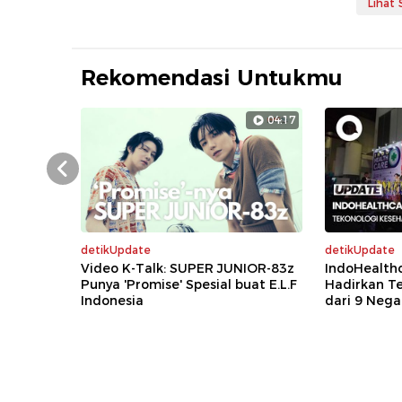
Lihat
Rekomendasi Untukmu
04:17
Prev
detikUpdate
detikUpdate
Video K-Talk: SUPER JUNIOR-83z
IndoHealth
Punya 'Promise' Spesial buat E.L.F
Hadirkan T
Indonesia
dari 9 Nega