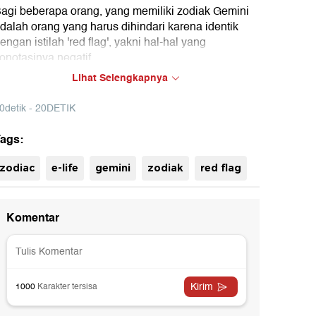
agi beberapa orang, yang memiliki zodiak Gemini
dalah orang yang harus dihindari karena identik
engan istilah 'red flag', yakni hal-hal yang
onotasinya negatif.
Lihat Selengkapnya
antas, Apa yang menyebabkan zodiak Gemini
enjadi 'musuh' bagi banyak orang? Dan apakah
0detik - 20DETIK
tigma masyarakat tentang zodiak Gemini ini
erlebihan?
ags:
imak ulasan lengkapnya disini.
zodiac
e-life
gemini
zodiak
red flag
uh