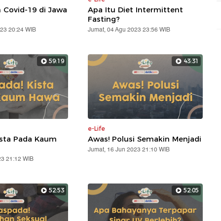
Covid-19 di Jawa
Apa Itu Diet Intermittent
Fasting?
023 20:24 WIB
Jumat, 04 Agu 2023 23:56 WIB
59:19
43:31
e-Life
ista Pada Kaum
Awas! Polusi Semakin Menjadi
Jumat, 16 Jun 2023 21:10 WIB
23 21:12 WIB
52:53
52:05