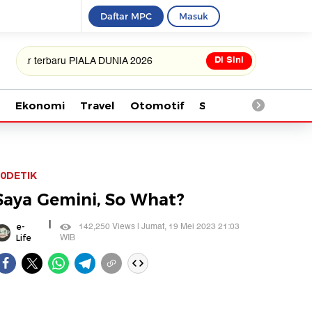
Daftar MPC
Masuk
Di Sini
erbaru PIALA DUNIA 2026
Ekonomi
Travel
Otomotif
Saintek
Kesehata
0DETIK
Saya Gemini, So What?
|
142,250 Views | Jumat, 19 Mei 2023 21:03
e-
WIB
Life