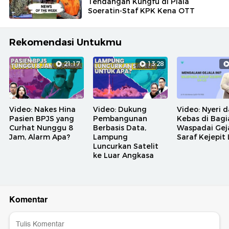
Tendangan Kungfu di Piala
Soeratin-Staf KPK Kena OTT
Rekomendasi Untukmu
21:17
13:28
Video: Nakes Hina
Video: Dukung
Video: Nyeri 
Pasien BPJS yang
Pembangunan
Kebas di Bagia
Curhat Nunggu 8
Berbasis Data,
Waspadai Gej
Jam, Alarm Apa?
Lampung
Saraf Kejepit 
Luncurkan Satelit
ke Luar Angkasa