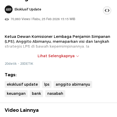
Eksklusif Update
70,883 Views | Rabu, 25 Feb 2026 15:15 WIB
Ketua Dewan Komisioner Lembaga Penjamin Simpanan
(LPS), Anggito Abimanyu, memaparkan visi dan langkah
strategis LPS di bawah kepemimpinannya. Ia
menegaskan akan fokus pada menjaga stabilitas sistem
Lihat Selengkapnya
keuangan, memperkuat fungsi penjaminan simpanan,
serta meningkatkan literasi dan edukasi keuangan
20detik - 20DETIK
masyarakat.
Tags:
Selain itu Anggito mengatakan, LPS terus mendorong
eksklusif update
lps
anggito abimanyu
peningkatan kepercayaan publik terhadap perbankan
melalui edukasi tentang jaminan simpanan hingga 2
keuangan
bank
nasabah
miliar rupiah per nasabah, pencegahan investasi bodong,
penguatan keamanan siber, serta upaya memperluas
inklusi keuangan agar masyarakat aktif memiliki dan
Video Lainnya
menggunakan rekening secara aman.