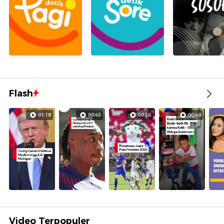
Flash
01:18
00:43
00:36
00:40
Video Terpopuler