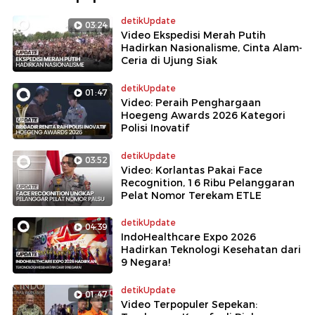
detikUpdate
03:24
Video Ekspedisi Merah Putih
Hadirkan Nasionalisme, Cinta Alam-
Ceria di Ujung Siak
detikUpdate
01:47
Video: Peraih Penghargaan
Hoegeng Awards 2026 Kategori
Polisi Inovatif
detikUpdate
03:52
Video: Korlantas Pakai Face
Recognition, 16 Ribu Pelanggaran
Pelat Nomor Terekam ETLE
detikUpdate
04:39
IndoHealthcare Expo 2026
Hadirkan Teknologi Kesehatan dari
9 Negara!
detikUpdate
01:47
Video Terpopuler Sepekan: