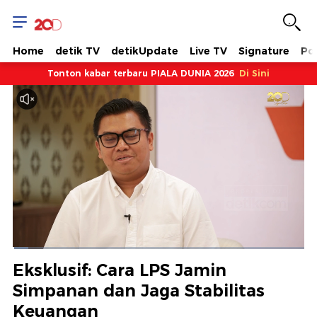
Home
detik TV
detikUpdate
Live TV
Signature
Pol
Tonton kabar terbaru PIALA DUNIA 2026
Di Sini
Dimuat
:
5.34%
Waktu
0:07
/
Durasi
21:51
Berhenti
Suara
Layar
Eksklusif: Cara LPS Jamin
Hidup
Saat
Simpanan dan Jaga Stabilitas
Keuangan
ini