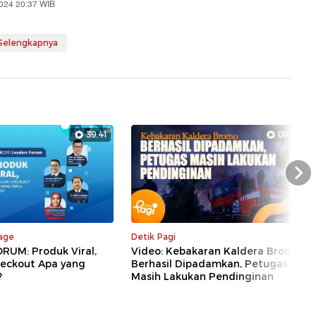
2024 20:37 WIB
 Selengkapnya
39:41
09:18
Nex
rage
Detik Pagi
RUM: Produk Viral,
Video: Kebakaran Kaldera Bromo
eckout Apa yang
Berhasil Dipadamkan, Petugas
?
Masih Lakukan Pendinginan