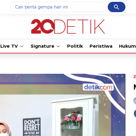
Cancel
Yang sedang ramai dicari
#1
gempa hari ini
#2
gempa
Live TV
Signature
Politik
Peristiwa
Hukum
#3
iran
#4
demo
#5
prabowo
2
Promoted
Terakhir yang dicari
Loading...