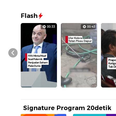
Flash
00:33
00:43
Prev
Signature Program 20detik