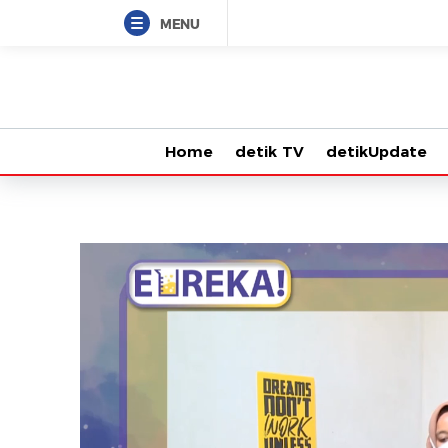
MENU
Home
detik TV
detikUpdate