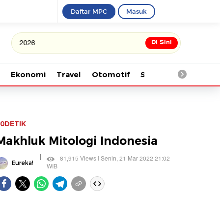
Daftar MPC
Masuk
Di Sini
Tonton kabar terbaru PIALA D
Ekonomi
Travel
Otomotif
Saintek
Kesehata
0DETIK
Makhluk Mitologi Indonesia
|
81,915 Views | Senin, 21 Mar 2022 21:02
Eureka!
WIB