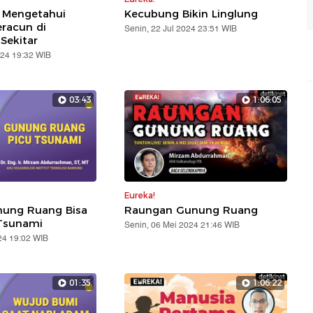
 Mengetahui
Kecubung Bikin Linglung
racun di
Senin, 22 Jul 2024 23:51 WIB
Sekitar
024 19:32 WIB
03:43
1:06:05
Eureka!
nung Ruang Bisa
Raungan Gunung Ruang
 Tsunami
Senin, 06 Mei 2024 21:46 WIB
24 19:02 WIB
01:35
1:06:22