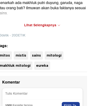
enarkah ada makhluk putri duyung, garuda, naga
tau orang bati? Ilmuwan akan buka faktanya sesuai
ains.
Lihat Selengkapnya
ureka! kali ini akan menghadirkan narasumber
pesial yaitu Prof Dr Ir Ibnu Maryanto. Dia adalah
0detik - 20DETIK
eneliti di Puslit Biologi LIPI/BRIN.
ags:
mitos
mistis
sains
mitologi
uh
makhluk mitologi
eureka