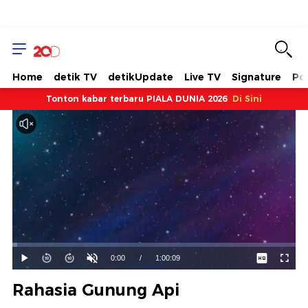
Home
detik TV
detikUpdate
Live TV
Signature
Pol
Tonton kabar terbaru PIALA DUNIA 2026
Di Sini
Dimuat
:
1.66%
Waktu
0:00
/
Durasi
1:00:09
Mainkan
Suara
Layar
Hidup
Saat
Rahasia Gunung Api
ini