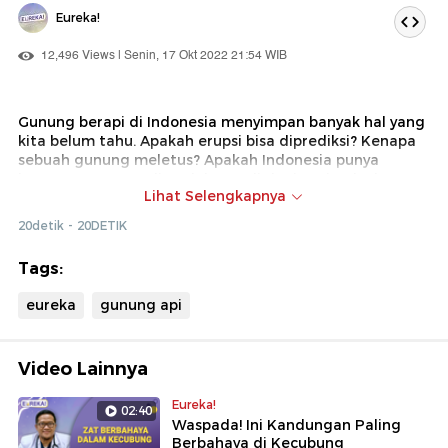
Eureka!
12,496 Views | Senin, 17 Okt 2022 21:54 WIB
Gunung berapi di Indonesia menyimpan banyak hal yang
kita belum tahu. Apakah erupsi bisa diprediksi? Kenapa
sebuah gunung meletus? Apakah Indonesia punya
letusan gunung paling dahsyat di dunia? Simak ulasan
Lihat Selengkapnya
lengkapnya di Eureka kali ini.
20detik - 20DETIK
Tags:
eureka
gunung api
Video Lainnya
Eureka!
02:40
Waspada! Ini Kandungan Paling
Berbahaya di Kecubung