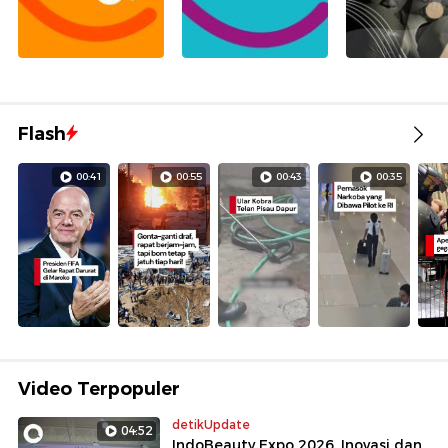
Flash
00:41
00:55
00:43
00:35
Video Terpopuler
detikUpdate
04:52
IndoBeauty Expo 2026, Inovasi dan