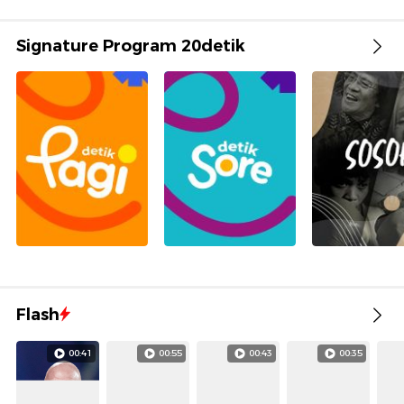
Signature Program 20detik
Flash
00:41
00:55
00:43
00:35