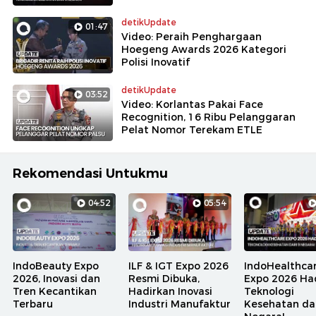
detikUpdate
01:47
Video: Peraih Penghargaan
Hoegeng Awards 2026 Kategori
Polisi Inovatif
detikUpdate
03:52
Video: Korlantas Pakai Face
Recognition, 16 Ribu Pelanggaran
Pelat Nomor Terekam ETLE
Rekomendasi Untukmu
04:52
05:54
IndoBeauty Expo
ILF & IGT Expo 2026
IndoHealthca
2026, Inovasi dan
Resmi Dibuka,
Expo 2026 Ha
Tren Kecantikan
Hadirkan Inovasi
Teknologi
Terbaru
Industri Manufaktur
Kesehatan dar