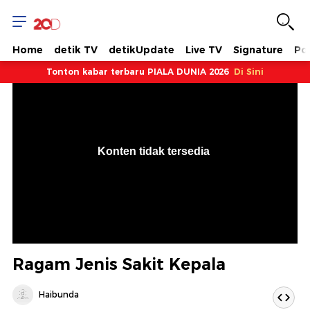
Home
detik TV
detikUpdate
Live TV
Signature
Pol
Tonton kabar terbaru PIALA DUNIA 2026
Di Sini
VjsError
Information
Konten tidak tersedia
.
Ragam Jenis Sakit Kepala
Haibunda