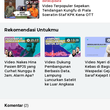
detikUpdate
01:47
Video Terpopuler Sepekan:
Tendangan Kungfu di Piala
Soeratin-Staf KPK Kena OTT
Rekomendasi Untukmu
21:17
13:28
Video: Nakes Hina
Video: Dukung
Video: Nyeri 
Pasien BPJS yang
Pembangunan
Kebas di Bagia
Curhat Nunggu 8
Berbasis Data,
Waspadai Gej
Jam, Alarm Apa?
Lampung
Saraf Kejepit 
Luncurkan Satelit
ke Luar Angkasa