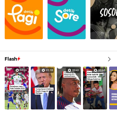
Flash
00:36
01:18
00:43
00:40