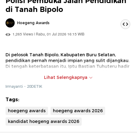
Polisi Pembuka Jalan Pendidikan
di Tanah Bipolo
Hoegeng Awards
1,265 Views | Rabu, 01 Jul 2026 16:15 WIB
Di pelosok Tanah Bipolo, Kabupaten Buru Selatan,
pendidikan pernah menjadi impian yang sulit dijangkau.
Di tengah keterbatasan itu, Iptu Bastian Tuhuteru hadir
bukan hanya sebagai penegak hukum, tetapi juga
Lihat Selengkapnya
sebagai penggerak perubahan. Berbekal kepedulian, ia
mengajar anak-anak di Desa Walafau hingga berhasil
Irmayanti - 20DETIK
menghadirkan sekolah dasar pertama bagi masyarakat
setempat.
Tags:
hoegeng awards
hoegeng awards 2026
kandidat hoegeng awards 2026