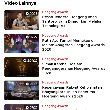
Video Lainnya
Hoegeng Awards
00:51
Pesan Jenderal Hoegeng Iman
Santoso, yang Dihadirkan Melalui
Teknologi A.I
Hoegeng Awards
07:27
Putri Ayu Tampil Memukau di
Malam Anugerah Hoegeng Awards
2026
Hoegeng Awards
2:04:29
Simak Kembali! Malam
Penganugerahan Hoegeng Awards
2026
Hoegeng Awards
04:16
Kepercayaan Rakyat Kehormatan
Bhayangkara, Inilah Penerima
Hoegeng Awards 2026
Hoegeng Awards
07:27