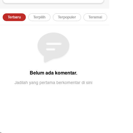
t
Detik Sore
Detik Sore
Video: Ahli Gizi Tanggapi Soal
Video: Dukung Pemba
Ikan Sapu-sapu Tidak Boleh
Berbasis Data, Lampu
Dikonsumsi
Luncurkan Satelit ke L
Angkasa
01:21
00:58
00:49