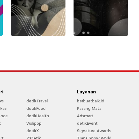
ri
Layanan
ws
detikTravel
berbuatbaik.id
kasi
detikFood
Pasang Mata
ance
detikHealth
Adsmart
t
Wolipop
detikEvent
t
detikX
Signature Awards
rt
20Detik
Trans Snow World