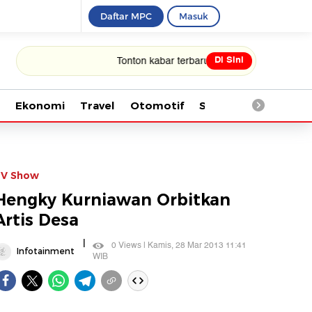
Daftar MPC
Masuk
Di Sini
Tonton kabar terbaru PIALA DUNIA 2026
Ekonomi
Travel
Otomotif
Saintek
Kesehata
V Show
Hengky Kurniawan Orbitkan
Artis Desa
|
0 Views | Kamis, 28 Mar 2013 11:41
Infotainment
WIB