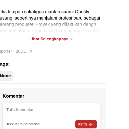
rtis tampan sekaligus mantan suami Christy
usung, sepertinya menjalani profesi baru sebagai
eorang produser. Proyek yang dilakukan dengn
embuat album kompilasi dan mengorbitkan artis
esa menjadi bisnis barunya. Seperti apa cerita
Lihat Selengkapnya
elengkapnya? Berikut penuturannya hanya di
elebrita.
eporter - 20DETIK
ags:
None
22:39