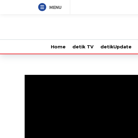
MENU
Home
detik TV
detikUpdate