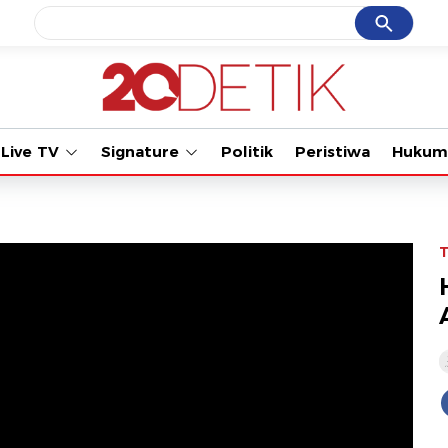
Cancel
Yang sedang ramai dicari
#1
gempa hari ini
#2
gempa
Live TV
Signature
Politik
Peristiwa
Hukum
#3
prabowo
#4
iran
#5
demo
T
Promoted
Terakhir yang dicari
Loading...