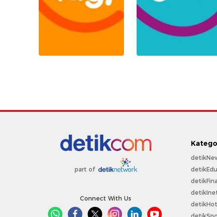
Katego
detikNe
detikEdu
part of
detikFin
detikIne
Connect With Us
detikHo
detikSpo