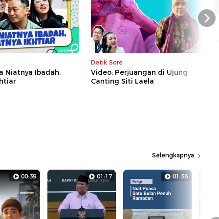
Nex
Detik Sore
a Niatnya Ibadah,
Video: Perjuangan di Ujung
htiar
Canting Siti Laela
Selengkapnya
00:39
01:17
01:36