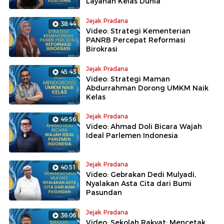
Layanan Kelas Dunia
Jejak Pradana
38:44
Video: Strategi Kementerian
PANRB Percepat Reformasi
Birokrasi
Jejak Pradana
45:43
Video: Strategi Maman
Abdurrahman Dorong UMKM Naik
Kelas
Jejak Pradana
49:56
Video: Ahmad Doli Bicara Wajah
Ideal Parlemen Indonesia
Jejak Pradana
40:51
Video: Gebrakan Dedi Mulyadi,
Nyalakan Asta Cita dari Bumi
Pasundan
Jejak Pradana
36:06
Video: Sekolah Rakyat: Mencetak