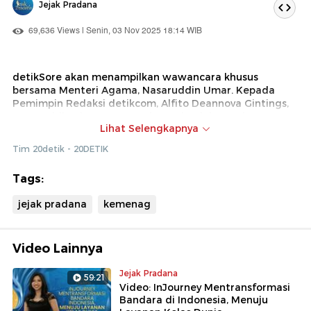
Jejak Pradana
69,636 Views | Senin, 03 Nov 2025 18:14 WIB
detikSore akan menampilkan wawancara khusus
bersama Menteri Agama, Nasaruddin Umar. Kepada
Pemimpin Redaksi detikcom, Alfito Deannova Gintings,
Nasaruddin akan memaparkan sejumlah capaian serta
Lihat Selengkapnya
usaha Kemenag dalam rangka mensukseskan visi Asta
Cita Presiden Prabowo.
Tim 20detik - 20DETIK
Bagaimana kinerja Kemenag di era Nasaruddin Umar?
Tags:
Saksikan tayangannya dalam Jejak Pradana.
jejak pradana
kemenag
Video Lainnya
Jejak Pradana
59:21
Video: InJourney Mentransformasi
Bandara di Indonesia, Menuju