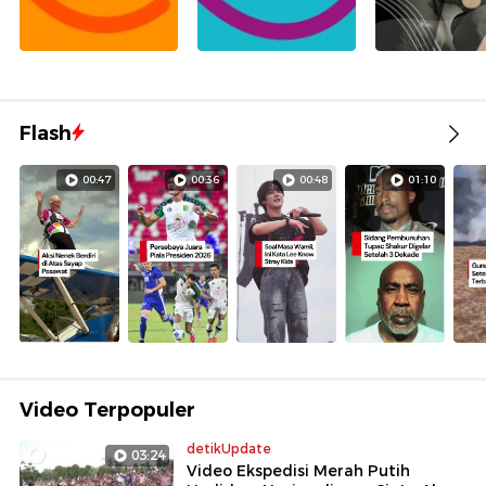
Flash
00:47
00:36
00:48
01:10
Video Terpopuler
detikUpdate
03:24
Video Ekspedisi Merah Putih