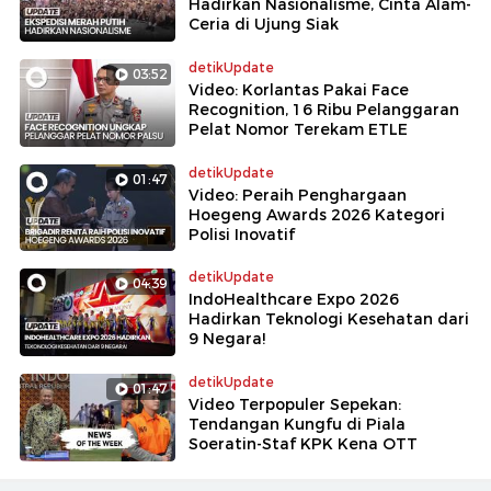
Hadirkan Nasionalisme, Cinta Alam-
Ceria di Ujung Siak
detikUpdate
03:52
Video: Korlantas Pakai Face
Recognition, 16 Ribu Pelanggaran
Pelat Nomor Terekam ETLE
detikUpdate
01:47
Video: Peraih Penghargaan
Hoegeng Awards 2026 Kategori
Polisi Inovatif
detikUpdate
04:39
IndoHealthcare Expo 2026
Hadirkan Teknologi Kesehatan dari
9 Negara!
detikUpdate
01:47
Video Terpopuler Sepekan:
Tendangan Kungfu di Piala
Soeratin-Staf KPK Kena OTT